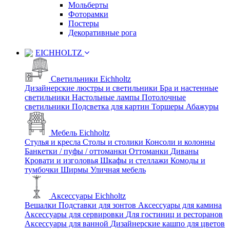
Мольберты
Фоторамки
Постеры
Декоративные рога
EICHHOLTZ
Светильники Eichholtz
Дизайнерские люстры и светильники
Бра и настенные
светильники
Настольные лампы
Потолочные
светильники
Подсветка для картин
Торшеры
Абажуры
Мебель Eichholtz
Стулья и кресла
Столы и столики
Консоли и колонны
Банкетки / пуфы / оттоманки
Оттоманки
Диваны
Кровати и изголовья
Шкафы и стеллажи
Комоды и
тумбочки
Ширмы
Уличная мебель
Аксессуары Eichholtz
Вешалки
Подставки для зонтов
Аксессуары для камина
Аксессуары для сервировки
Для гостиниц и ресторанов
Аксессуары для ванной
Дизайнерские кашпо для цветов