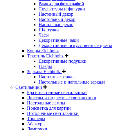
Рамки для фотографий
Скульптуры и фигурки
Настенный декор
Настольный декор
Напольные декор
Шкатулки
Часы
Декоративные чаши
Декоративные искусственные цветы
Ковры Eichholtz
Текстиль Eichholtz
Декоративные подушки
Пледы
Зеркала Eichholtz
Настенные зеркала
Настольные и напольные зеркала
Светильники
Бра и настенные светильники
Люстры и подвесные светильники
Настольные лампы
Подсветка для картин
Потолочные светильники
Торшеры
Абажуры
Лампочки