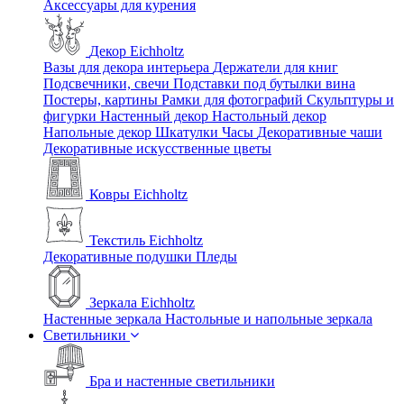
Аксессуары для курения
Декор Eichholtz
Вазы для декора интерьера
Держатели для книг
Подсвечники, свечи
Подставки под бутылки вина
Постеры, картины
Рамки для фотографий
Скульптуры и
фигурки
Настенный декор
Настольный декор
Напольные декор
Шкатулки
Часы
Декоративные чаши
Декоративные искусственные цветы
Ковры Eichholtz
Текстиль Eichholtz
Декоративные подушки
Пледы
Зеркала Eichholtz
Настенные зеркала
Настольные и напольные зеркала
Светильники
Бра и настенные светильники