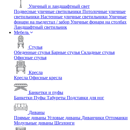
Уличный и ландшафтный свет
Подвесные уличные светильники
Потолочные уличные
светильники
Настенные уличные светильники
Уличные
фонари на пьедестал / забор
Уличные фонари на столбах
Ландшафтный светильник
Мебель
Стулья
Обеденные стулья
Барные стулья
Складные стулья
Офисные стулья
Кресла
Кресла
Офисные кресла
Банкетки и пуфы
Банкетки
Пуфы
Табуреты
Подставки для ног
Диваны
Прямые диваны
Угловые диваны
Диванчики
Оттоманки
Модульные диваны
Шезлонги