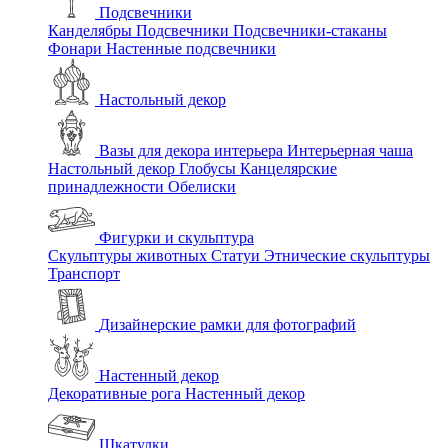
Подсвечники
Канделябры
Подсвечники
Подсвечники-стаканы
Фонари
Настенные подсвечники
Настольный декор
Вазы для декора интерьера
Интерьерная чаша
Настольный декор
Глобусы
Канцелярские
принадлежности
Обелиски
Фигурки и скульптура
Скульптуры животных
Статуи
Этнические скульптуры
Транспорт
Дизайнерские рамки для фотографий
Настенный декор
Декоративные рога
Настенный декор
Шкатулки