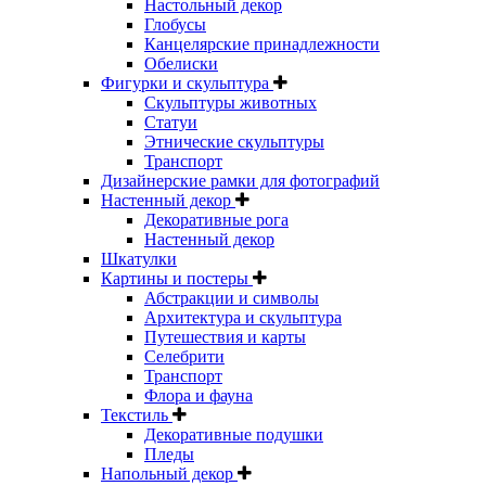
Настольный декор
Глобусы
Канцелярские принадлежности
Обелиски
Фигурки и скульптура
Скульптуры животных
Статуи
Этнические скульптуры
Транспорт
Дизайнерские рамки для фотографий
Настенный декор
Декоративные рога
Настенный декор
Шкатулки
Картины и постеры
Абстракции и символы
Архитектура и скульптура
Путешествия и карты
Селебрити
Транспорт
Флора и фауна
Текстиль
Декоративные подушки
Пледы
Напольный декор