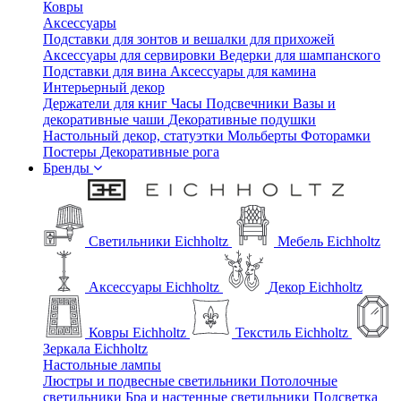
Ковры
Аксессуары
Подставки для зонтов и вешалки для прихожей
Аксессуары для сервировки
Ведерки для шампанского
Подставки для вина
Аксессуары для камина
Интерьерный декор
Держатели для книг
Часы
Подсвечники
Вазы и
декоративные чаши
Декоративные подушки
Настольный декор, статуэтки
Мольберты
Фоторамки
Постеры
Декоративные рога
Бренды
Светильники Eichholtz
Мебель Eichholtz
Аксессуары Eichholtz
Декор Eichholtz
Ковры Eichholtz
Текстиль Eichholtz
Зеркала Eichholtz
Настольные лампы
Люстры и подвесные светильники
Потолочные
светильники
Бра и настенные светильники
Подсветка