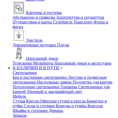
Картины и постеры
Абстракции и символы
Архитектура и скульптура
Путешествия и карты
Селебрити
Транспорт
Флора и
фауна
Текстиль
Декоративные подушки
Пледы
Напольный декор
Телескопы
Мольберты
Напольный декор и аксессуары
В НАЛИЧИИ И В ПУТИ
Светильники
Бра и настенные светильники
Люстры и подвесные
светильники
Настольные лампы
Подсветка для картин
Потолочные светильники
Торшеры
Светильники для
ванной
Уличный и ландшафтный свет
Мебель
Стулья
Кресла
Офисные стулья и кресла
Банкетки и
пуфы
Столы и столики
Комоды и тумбы
Консоли
Шкафы и стеллажи
Диваны
Зеркала