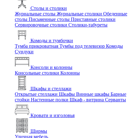
Столы и столики
Журнальные столы
Журнальные столики
Обеденные
столы
Письменные столы
Приставные столики
Сервировочные столики
Столики-табуреты
Комоды и тумбочки
Тумба прикроватная
Тумбы под телевизор
Комоды
Сундуки
Консоли и колонны
Консольные столики
Колонны
Шкафы и стеллажи
Открытые стеллажи
Шкафы
Винные шкафы
Барные
стойки
Настенные полки
Шкаф - витрина
Серванты
Кровати и изголовья
Ширмы
Уличная мебель