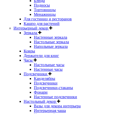
Блюда
Подносы
Тортовницы
Менажницы
Для гостиниц и ресторанов
Кашпо для растений
Интерьерный декор
Зеркала
Настенные зеркала
Настольные зеркала
Напольные зеркала
Ковры
Держатели для книг
Часы
Настольные часы
Настенные часы
Подсвечники
Канделябры
Подсвечники
Подсвечники-стаканы
Фонари
Настенные подсвечники
Настольный декор
Вазы для декора интерьера
Интерьерная чаша