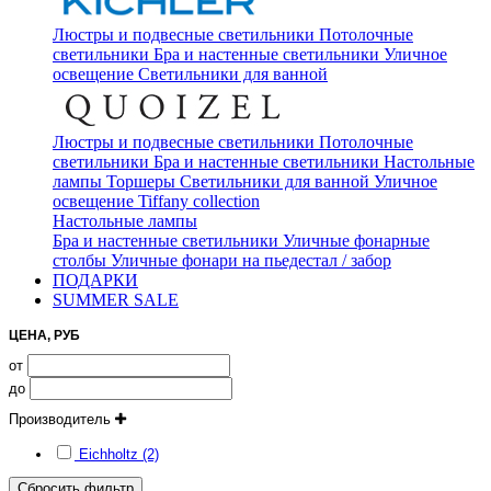
Люстры и подвесные светильники
Потолочные
светильники
Бра и настенные светильники
Уличное
освещение
Светильники для ванной
Люстры и подвесные светильники
Потолочные
светильники
Бра и настенные светильники
Настольные
лампы
Торшеры
Светильники для ванной
Уличное
освещение
Tiffany collection
Настольные лампы
Бра и настенные светильники
Уличные фонарные
столбы
Уличные фонари на пьедестал / забор
ПОДАРКИ
SUMMER SALE
ЦЕНА, РУБ
от
до
Производитель
Eichholtz (2)
Сбросить фильтр