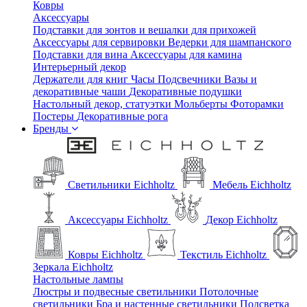
Ковры
Аксессуары
Подставки для зонтов и вешалки для прихожей
Аксессуары для сервировки
Ведерки для шампанского
Подставки для вина
Аксессуары для камина
Интерьерный декор
Держатели для книг
Часы
Подсвечники
Вазы и
декоративные чаши
Декоративные подушки
Настольный декор, статуэтки
Мольберты
Фоторамки
Постеры
Декоративные рога
Бренды
Светильники Eichholtz
Мебель Eichholtz
Аксессуары Eichholtz
Декор Eichholtz
Ковры Eichholtz
Текстиль Eichholtz
Зеркала Eichholtz
Настольные лампы
Люстры и подвесные светильники
Потолочные
светильники
Бра и настенные светильники
Подсветка