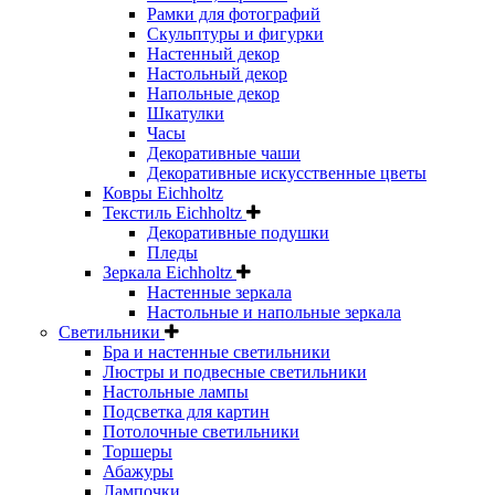
Рамки для фотографий
Скульптуры и фигурки
Настенный декор
Настольный декор
Напольные декор
Шкатулки
Часы
Декоративные чаши
Декоративные искусственные цветы
Ковры Eichholtz
Текстиль Eichholtz
Декоративные подушки
Пледы
Зеркала Eichholtz
Настенные зеркала
Настольные и напольные зеркала
Светильники
Бра и настенные светильники
Люстры и подвесные светильники
Настольные лампы
Подсветка для картин
Потолочные светильники
Торшеры
Абажуры
Лампочки