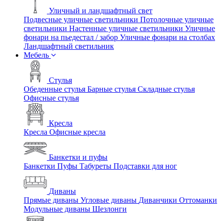
Уличный и ландшафтный свет
Подвесные уличные светильники
Потолочные уличные
светильники
Настенные уличные светильники
Уличные
фонари на пьедестал / забор
Уличные фонари на столбах
Ландшафтный светильник
Мебель
Стулья
Обеденные стулья
Барные стулья
Складные стулья
Офисные стулья
Кресла
Кресла
Офисные кресла
Банкетки и пуфы
Банкетки
Пуфы
Табуреты
Подставки для ног
Диваны
Прямые диваны
Угловые диваны
Диванчики
Оттоманки
Модульные диваны
Шезлонги