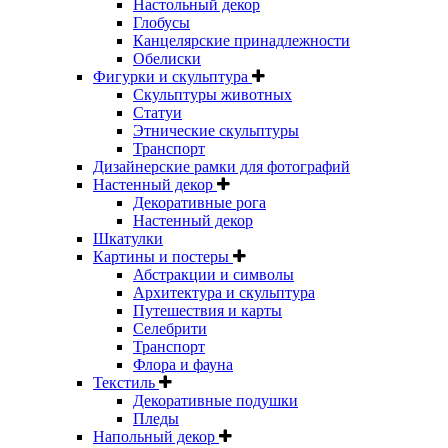
Настольный декор
Глобусы
Канцелярские принадлежности
Обелиски
Фигурки и скульптура
Скульптуры животных
Статуи
Этнические скульптуры
Транспорт
Дизайнерские рамки для фотографий
Настенный декор
Декоративные рога
Настенный декор
Шкатулки
Картины и постеры
Абстракции и символы
Архитектура и скульптура
Путешествия и карты
Селебрити
Транспорт
Флора и фауна
Текстиль
Декоративные подушки
Пледы
Напольный декор