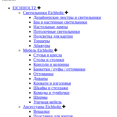
EICHHOLTZ
Светильники Eichholtz
Дизайнерские люстры и светильники
Бра и настенные светильники
Настольные лампы
Потолочные светильники
Подсветка для картин
Торшеры
Абажуры
Мебель Eichholtz
Стулья и кресла
Столы и столики
Консоли и колонны
Банкетки / пуфы / оттоманки
Оттоманки
Диваны
Кровати и изголовья
Шкафы и стеллажи
Комоды и тумбочки
Ширмы
Уличная мебель
Аксессуары Eichholtz
Вешалки
Подставки для зонтов