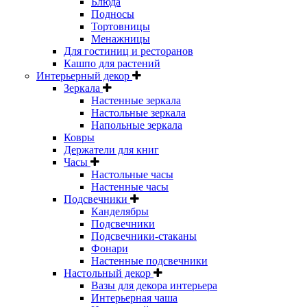
Блюда
Подносы
Тортовницы
Менажницы
Для гостиниц и ресторанов
Кашпо для растений
Интерьерный декор
Зеркала
Настенные зеркала
Настольные зеркала
Напольные зеркала
Ковры
Держатели для книг
Часы
Настольные часы
Настенные часы
Подсвечники
Канделябры
Подсвечники
Подсвечники-стаканы
Фонари
Настенные подсвечники
Настольный декор
Вазы для декора интерьера
Интерьерная чаша