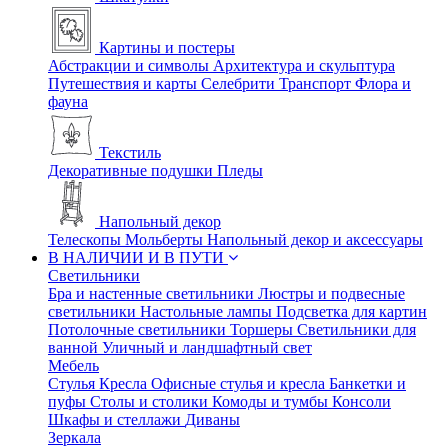
Картины и постеры
Абстракции и символы
Архитектура и скульптура
Путешествия и карты
Селебрити
Транспорт
Флора и
фауна
Текстиль
Декоративные подушки
Пледы
Напольный декор
Телескопы
Мольберты
Напольный декор и аксессуары
В НАЛИЧИИ И В ПУТИ
Светильники
Бра и настенные светильники
Люстры и подвесные
светильники
Настольные лампы
Подсветка для картин
Потолочные светильники
Торшеры
Светильники для
ванной
Уличный и ландшафтный свет
Мебель
Стулья
Кресла
Офисные стулья и кресла
Банкетки и
пуфы
Столы и столики
Комоды и тумбы
Консоли
Шкафы и стеллажи
Диваны
Зеркала