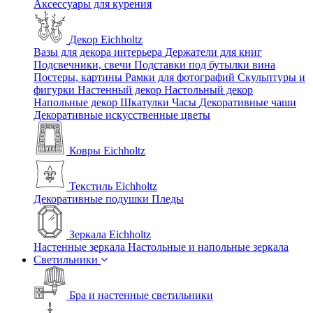
Аксессуары для курения
Декор Eichholtz
Вазы для декора интерьера
Держатели для книг
Подсвечники, свечи
Подставки под бутылки вина
Постеры, картины
Рамки для фотографий
Скульптуры и
фигурки
Настенный декор
Настольный декор
Напольные декор
Шкатулки
Часы
Декоративные чаши
Декоративные искусственные цветы
Ковры Eichholtz
Текстиль Eichholtz
Декоративные подушки
Пледы
Зеркала Eichholtz
Настенные зеркала
Настольные и напольные зеркала
Светильники
Бра и настенные светильники