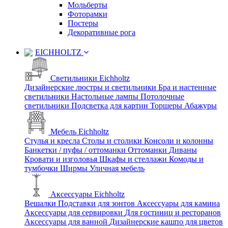
Мольберты
Фоторамки
Постеры
Декоративные рога
EICHHOLTZ
Светильники Eichholtz
Дизайнерские люстры и светильники
Бра и настенные
светильники
Настольные лампы
Потолочные
светильники
Подсветка для картин
Торшеры
Абажуры
Мебель Eichholtz
Стулья и кресла
Столы и столики
Консоли и колонны
Банкетки / пуфы / оттоманки
Оттоманки
Диваны
Кровати и изголовья
Шкафы и стеллажи
Комоды и
тумбочки
Ширмы
Уличная мебель
Аксессуары Eichholtz
Вешалки
Подставки для зонтов
Аксессуары для камина
Аксессуары для сервировки
Для гостиниц и ресторанов
Аксессуары для ванной
Дизайнерские кашпо для цветов