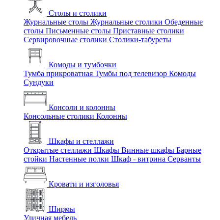
Столы и столики
Журнальные столы
Журнальные столики
Обеденные
столы
Письменные столы
Приставные столики
Сервировочные столики
Столики-табуреты
Комоды и тумбочки
Тумба прикроватная
Тумбы под телевизор
Комоды
Сундуки
Консоли и колонны
Консольные столики
Колонны
Шкафы и стеллажи
Открытые стеллажи
Шкафы
Винные шкафы
Барные
стойки
Настенные полки
Шкаф - витрина
Серванты
Кровати и изголовья
Ширмы
Уличная мебель