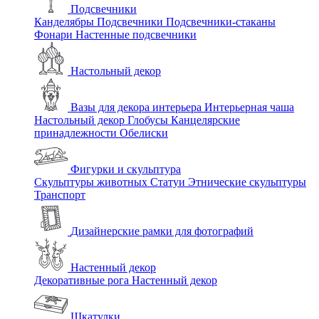
Подсвечники
Канделябры
Подсвечники
Подсвечники-стаканы
Фонари
Настенные подсвечники
Настольный декор
Вазы для декора интерьера
Интерьерная чаша
Настольный декор
Глобусы
Канцелярские
принадлежности
Обелиски
Фигурки и скульптура
Скульптуры животных
Статуи
Этнические скульптуры
Транспорт
Дизайнерские рамки для фотографий
Настенный декор
Декоративные рога
Настенный декор
Шкатулки