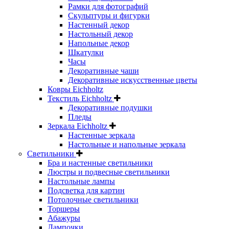
Рамки для фотографий
Скульптуры и фигурки
Настенный декор
Настольный декор
Напольные декор
Шкатулки
Часы
Декоративные чаши
Декоративные искусственные цветы
Ковры Eichholtz
Текстиль Eichholtz
Декоративные подушки
Пледы
Зеркала Eichholtz
Настенные зеркала
Настольные и напольные зеркала
Светильники
Бра и настенные светильники
Люстры и подвесные светильники
Настольные лампы
Подсветка для картин
Потолочные светильники
Торшеры
Абажуры
Лампочки