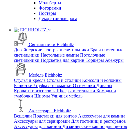
Мольберты
Фоторамки
Постеры
Декоративные рога
EICHHOLTZ
Светильники Eichholtz
Дизайнерские люстры и светильники
Бра и настенные
светильники
Настольные лампы
Потолочные
светильники
Подсветка для картин
Торшеры
Абажуры
Мебель Eichholtz
Стулья и кресла
Столы и столики
Консоли и колонны
Банкетки / пуфы / оттоманки
Оттоманки
Диваны
Кровати и изголовья
Шкафы и стеллажи
Комоды и
тумбочки
Ширмы
Уличная мебель
Аксессуары Eichholtz
Вешалки
Подставки для зонтов
Аксессуары для камина
Аксессуары для сервировки
Для гостиниц и ресторанов
Аксессуары для ванной
Дизайнерские кашпо для цветов