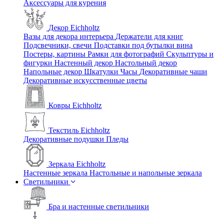
Аксессуары для курения
Декор Eichholtz
Вазы для декора интерьера
Держатели для книг
Подсвечники, свечи
Подставки под бутылки вина
Постеры, картины
Рамки для фотографий
Скульптуры и
фигурки
Настенный декор
Настольный декор
Напольные декор
Шкатулки
Часы
Декоративные чаши
Декоративные искусственные цветы
Ковры Eichholtz
Текстиль Eichholtz
Декоративные подушки
Пледы
Зеркала Eichholtz
Настенные зеркала
Настольные и напольные зеркала
Светильники
Бра и настенные светильники