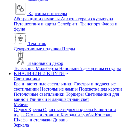
Картины и постеры
Абстракции и символы
Архитектура и скульптура
Путешествия и карты
Селебрити
Транспорт
Флора и
фауна
Текстиль
Декоративные подушки
Пледы
Напольный декор
Телескопы
Мольберты
Напольный декор и аксессуары
В НАЛИЧИИ И В ПУТИ
Светильники
Бра и настенные светильники
Люстры и подвесные
светильники
Настольные лампы
Подсветка для картин
Потолочные светильники
Торшеры
Светильники для
ванной
Уличный и ландшафтный свет
Мебель
Стулья
Кресла
Офисные стулья и кресла
Банкетки и
пуфы
Столы и столики
Комоды и тумбы
Консоли
Шкафы и стеллажи
Диваны
Зеркала