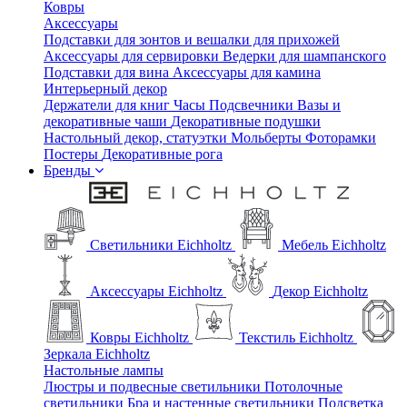
Ковры
Аксессуары
Подставки для зонтов и вешалки для прихожей
Аксессуары для сервировки
Ведерки для шампанского
Подставки для вина
Аксессуары для камина
Интерьерный декор
Держатели для книг
Часы
Подсвечники
Вазы и
декоративные чаши
Декоративные подушки
Настольный декор, статуэтки
Мольберты
Фоторамки
Постеры
Декоративные рога
Бренды
Светильники Eichholtz
Мебель Eichholtz
Аксессуары Eichholtz
Декор Eichholtz
Ковры Eichholtz
Текстиль Eichholtz
Зеркала Eichholtz
Настольные лампы
Люстры и подвесные светильники
Потолочные
светильники
Бра и настенные светильники
Подсветка