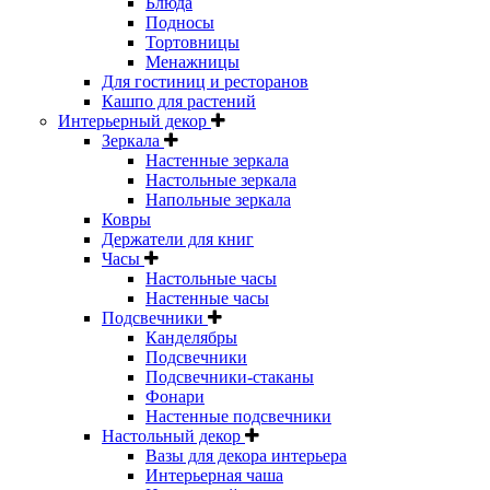
Блюда
Подносы
Тортовницы
Менажницы
Для гостиниц и ресторанов
Кашпо для растений
Интерьерный декор
Зеркала
Настенные зеркала
Настольные зеркала
Напольные зеркала
Ковры
Держатели для книг
Часы
Настольные часы
Настенные часы
Подсвечники
Канделябры
Подсвечники
Подсвечники-стаканы
Фонари
Настенные подсвечники
Настольный декор
Вазы для декора интерьера
Интерьерная чаша