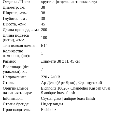
Отделка / Цвет:
хрусталь|отделка античная латунь
Диаметр, см:
38
Ширина, -см-:
38
Глубина, -см-:
38
Высота, -см-:
45
Длина провода, -см-:
200
Длина подвеса
100
(цепи), -см-:
Тип цоколя лампы:
E14
Количество
1
лампочек, (шт):
Размер:
Диаметр 38 x H. 45 см
Вес товара (без
7
упаковки), кг:
Напряжение:
220 - 240 В
Стиль:
Ар Деко (Арт Деко) , Французский
Оригинальное
Eichholtz 106267 Chandelier Kasbah Oval
названия товара:
S antique brass finish
Information:
Crystal glass | antique brass finish
Страна бренда:
Нидерланды
Производитель:
Eichholtz