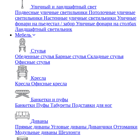
Уличный и ландшафтный свет
Подвесные уличные светильники
Потолочные уличные
светильники
Настенные уличные светильники
Уличные
фонари на пьедестал / забор
Уличные фонари на столбах
Ландшафтный светильник
Мебель
Стулья
Обеденные стулья
Барные стулья
Складные стулья
Офисные стулья
Кресла
Кресла
Офисные кресла
Банкетки и пуфы
Банкетки
Пуфы
Табуреты
Подставки для ног
Диваны
Прямые диваны
Угловые диваны
Диванчики
Оттоманки
Модульные диваны
Шезлонги