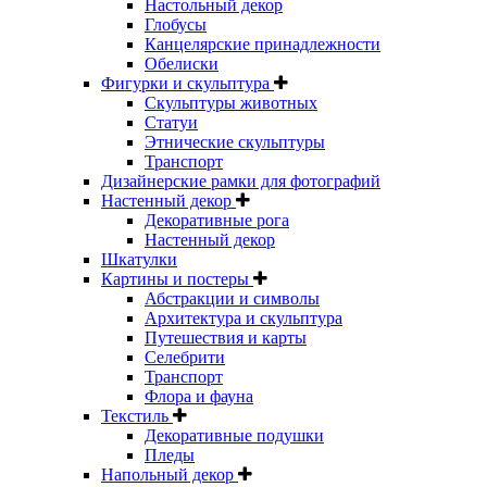
Настольный декор
Глобусы
Канцелярские принадлежности
Обелиски
Фигурки и скульптура
Скульптуры животных
Статуи
Этнические скульптуры
Транспорт
Дизайнерские рамки для фотографий
Настенный декор
Декоративные рога
Настенный декор
Шкатулки
Картины и постеры
Абстракции и символы
Архитектура и скульптура
Путешествия и карты
Селебрити
Транспорт
Флора и фауна
Текстиль
Декоративные подушки
Пледы
Напольный декор