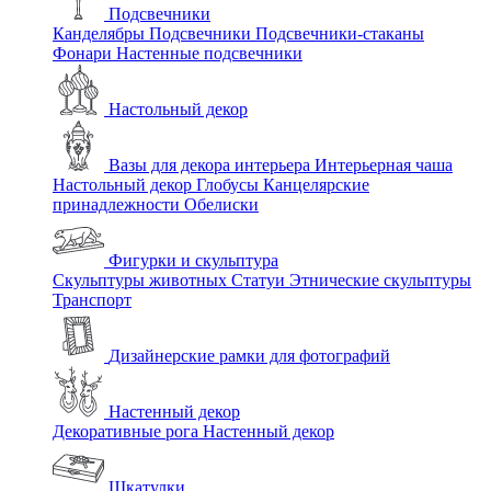
Подсвечники
Канделябры
Подсвечники
Подсвечники-стаканы
Фонари
Настенные подсвечники
Настольный декор
Вазы для декора интерьера
Интерьерная чаша
Настольный декор
Глобусы
Канцелярские
принадлежности
Обелиски
Фигурки и скульптура
Скульптуры животных
Статуи
Этнические скульптуры
Транспорт
Дизайнерские рамки для фотографий
Настенный декор
Декоративные рога
Настенный декор
Шкатулки