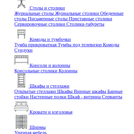
Столы и столики
Журнальные столы
Журнальные столики
Обеденные
столы
Письменные столы
Приставные столики
Сервировочные столики
Столики-табуреты
Комоды и тумбочки
Тумба прикроватная
Тумбы под телевизор
Комоды
Сундуки
Консоли и колонны
Консольные столики
Колонны
Шкафы и стеллажи
Открытые стеллажи
Шкафы
Винные шкафы
Барные
стойки
Настенные полки
Шкаф - витрина
Серванты
Кровати и изголовья
Ширмы
Уличная мебель