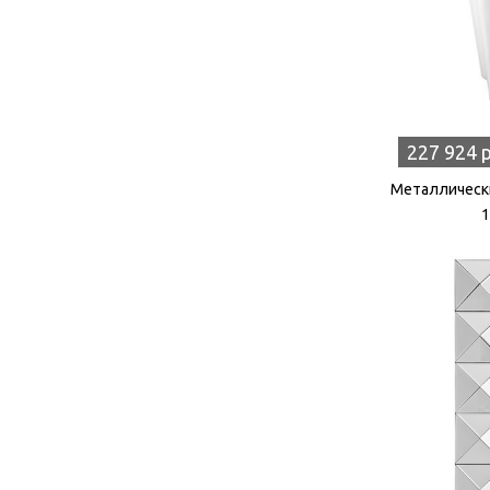
227 924 
Металлически
1