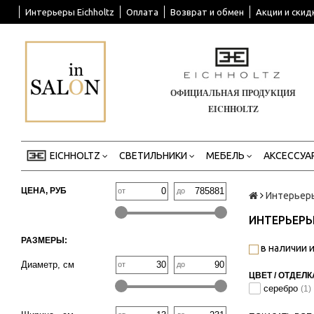
Интерьеры Eichholtz
Оплата
Возврат и обмен
Акции и скид
ОФИЦИАЛЬНАЯ ПРОДУКЦИЯ
EICHHOLTZ
EICHHOLTZ
СВЕТИЛЬНИКИ
МЕБЕЛЬ
АКСЕССУА
ЦЕНА, РУБ
от
до
Интерьеры 
ИНТЕРЬЕРЫ
РАЗМЕРЫ:
в наличии и
Диаметр, см
от
до
ЦВЕТ / ОТДЕЛК
серебро
(1)