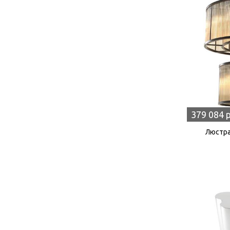
379 084 
Люстра 