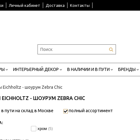
ки
Личный кабинет
Доставка
Контакты
РЫ
ИНТЕРЬЕРНЫЙ ДЕКОР
В НАЛИЧИИ И В ПУТИ
БРЕНДЫ
Eichholtz - шоурум Zebra Chic
 EICHHOLTZ - ШОУРУМ ZEBRA CHIC
 в пути на склад в Москве
полный ассортимент
А:
хром
(5)