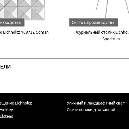
оизводства
Снято с производства
о Eichholtz 108722 Conran
Журнальный столик Eichhol
Spectrum
РЕЛИ
ещение Eichholtz
Уличный и ландшафтный свет
Hinkley
Светильники для ванной
Elstead