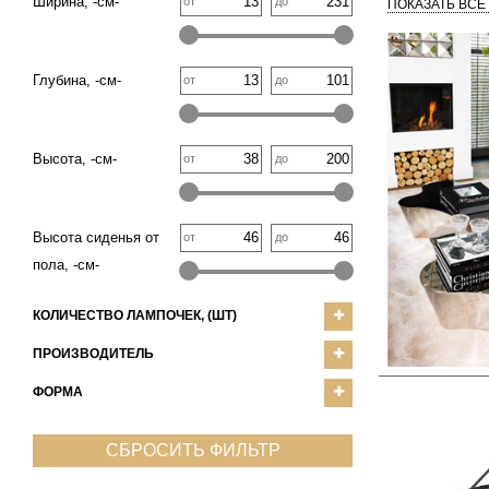
Ширина, -см-
от
до
ПОКАЗАТЬ ВСЕ
Глубина, -см-
от
до
Высота, -см-
от
до
Высота сиденья от
от
до
пола, -см-
КОЛИЧЕСТВО ЛАМПОЧЕК, (ШТ)
ПРОИЗВОДИТЕЛЬ
ФОРМА
СБРОСИТЬ ФИЛЬТР