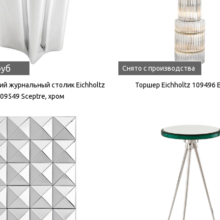
руб
Снято с производства
й журнальный столик Eichholtz
Торшер Eichholtz 109496 
09549 Sceptre, хром