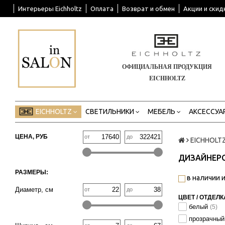
Интерьеры Eichholtz
Оплата
Возврат и обмен
Акции и скид
ОФИЦИАЛЬНАЯ ПРОДУКЦИЯ
EICHHOLTZ
EICHHOLTZ
СВЕТИЛЬНИКИ
МЕБЕЛЬ
АКСЕССУА
ЦЕНА, РУБ
от
до
EICHHOLT
ДИЗАЙНЕРС
РАЗМЕРЫ:
в наличии и
Диаметр, см
от
до
ЦВЕТ / ОТДЕЛК
белый
(5)
прозрачны