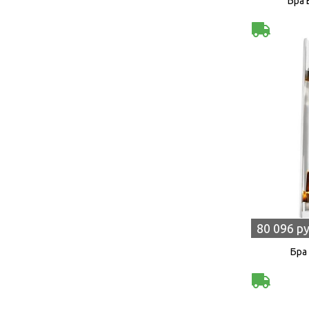
Бра 
80 096 р
Бра