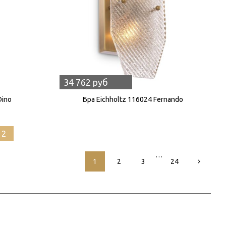
34 762 руб
Dino
Бра Eichholtz 116024 Fernando
12
…
1
2
3
24