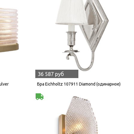
36 587 руб
ulver
Бра Eichholtz 107911 Diamond (одинарное)