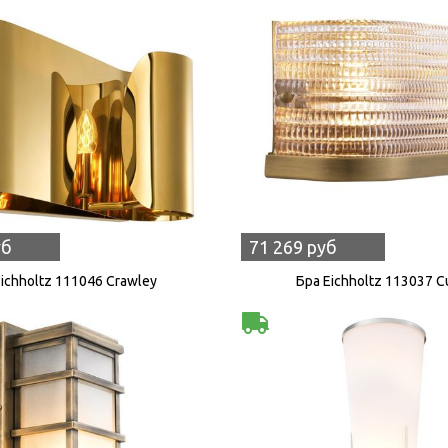
уб
71 269 руб
Eichholtz 111046 Crawley
Бра Eichholtz 113037 C