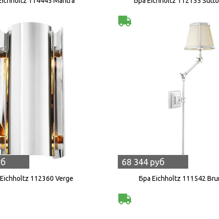
Eichholtz 114445 Mantra
Бра Eichholtz 112155 Sutt
уб
68 344 руб
 Eichholtz 112360 Verge
Бра Eichholtz 111542 Bru