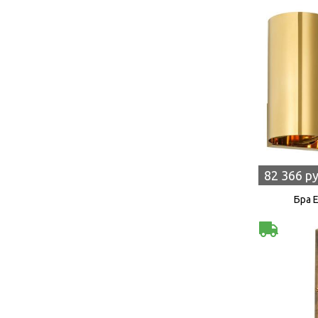
82 366 р
Бра 