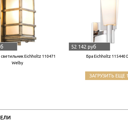
уб
52 142 руб
светильник Eichholtz 110471
Бра Eichholtz 115440 
Welby
ЗАГРУЗИТЬ ЕЩЕ 
РЕЛИ