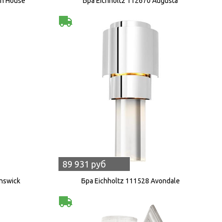
on House
Бра Eichholtz 112670 Augusta
89 931 руб
nswick
Бра Eichholtz 111528 Avondale