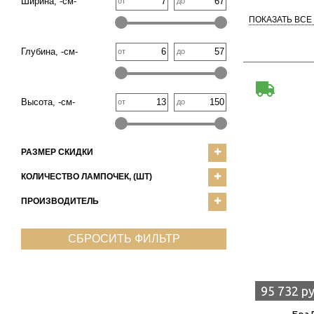
Ширина, -см-
от
до
ПОКАЗАТЬ ВСЕ
Глубина, -см-
от
до
Высота, -см-
от
до
РАЗМЕР СКИДКИ
КОЛИЧЕСТВО ЛАМПОЧЕК, (ШТ)
ПРОИЗВОДИТЕЛЬ
СБРОСИТЬ ФИЛЬТР
95 732 р