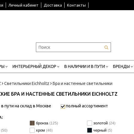
ки
Личный кабинет
Доставка
Контакты
РЫ
ИНТЕРЬЕРНЫЙ ДЕКОР
В НАЛИЧИИ И В ПУТИ
БРЕНДЫ
Z
Светильники Eichholtz
Бра и настенные светильники
КИЕ БРА И НАСТЕННЫЕ СВЕТИЛЬНИКИ EICHHOLTZ
 в пути на склад в Москве
полный ассортимент
А:
бронза
золотой
(125)
(24)
й
хром
черный
(50)
(46)
(5)