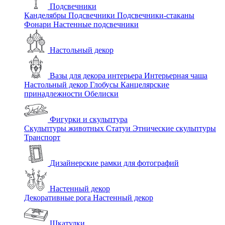
Подсвечники
Канделябры
Подсвечники
Подсвечники-стаканы
Фонари
Настенные подсвечники
Настольный декор
Вазы для декора интерьера
Интерьерная чаша
Настольный декор
Глобусы
Канцелярские
принадлежности
Обелиски
Фигурки и скульптура
Скульптуры животных
Статуи
Этнические скульптуры
Транспорт
Дизайнерские рамки для фотографий
Настенный декор
Декоративные рога
Настенный декор
Шкатулки