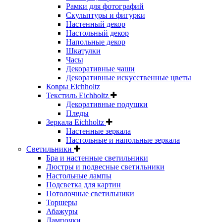
Рамки для фотографий
Скульптуры и фигурки
Настенный декор
Настольный декор
Напольные декор
Шкатулки
Часы
Декоративные чаши
Декоративные искусственные цветы
Ковры Eichholtz
Текстиль Eichholtz
Декоративные подушки
Пледы
Зеркала Eichholtz
Настенные зеркала
Настольные и напольные зеркала
Светильники
Бра и настенные светильники
Люстры и подвесные светильники
Настольные лампы
Подсветка для картин
Потолочные светильники
Торшеры
Абажуры
Лампочки