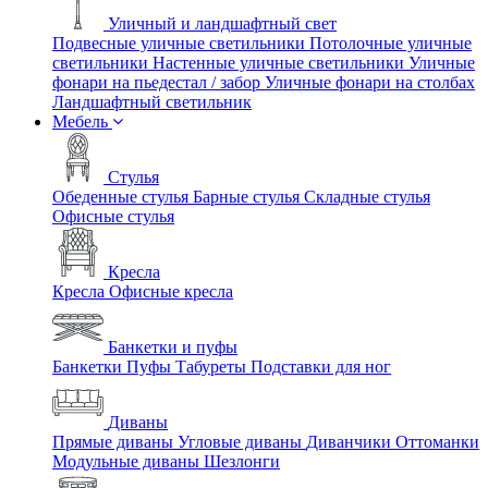
Уличный и ландшафтный свет
Подвесные уличные светильники
Потолочные уличные
светильники
Настенные уличные светильники
Уличные
фонари на пьедестал / забор
Уличные фонари на столбах
Ландшафтный светильник
Мебель
Стулья
Обеденные стулья
Барные стулья
Складные стулья
Офисные стулья
Кресла
Кресла
Офисные кресла
Банкетки и пуфы
Банкетки
Пуфы
Табуреты
Подставки для ног
Диваны
Прямые диваны
Угловые диваны
Диванчики
Оттоманки
Модульные диваны
Шезлонги