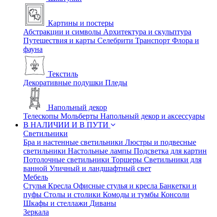
Картины и постеры
Абстракции и символы
Архитектура и скульптура
Путешествия и карты
Селебрити
Транспорт
Флора и
фауна
Текстиль
Декоративные подушки
Пледы
Напольный декор
Телескопы
Мольберты
Напольный декор и аксессуары
В НАЛИЧИИ И В ПУТИ
Светильники
Бра и настенные светильники
Люстры и подвесные
светильники
Настольные лампы
Подсветка для картин
Потолочные светильники
Торшеры
Светильники для
ванной
Уличный и ландшафтный свет
Мебель
Стулья
Кресла
Офисные стулья и кресла
Банкетки и
пуфы
Столы и столики
Комоды и тумбы
Консоли
Шкафы и стеллажи
Диваны
Зеркала