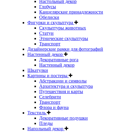
Настольный декор
Глобусы
Канцелярские принадлежности
Обелиски
Фигурки и скульптура
Скульптуры животных
Статуи
Этнические скульптуры
Транспорт
Дизайнерские рамки для фотографий
Настенный декор
Декоративные рога
Настенный декор
Шкатулки
Картины и постеры
Абстракции и символы
Архитектура и скульптура
Путешествия и карты
Селебрити
Транспорт
Флора и фауна
Текстиль
Декоративные подушки
Пледы
Напольный декор