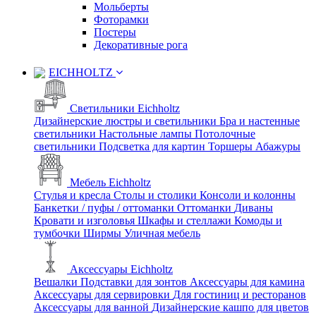
Мольберты
Фоторамки
Постеры
Декоративные рога
EICHHOLTZ
Светильники Eichholtz
Дизайнерские люстры и светильники
Бра и настенные
светильники
Настольные лампы
Потолочные
светильники
Подсветка для картин
Торшеры
Абажуры
Мебель Eichholtz
Стулья и кресла
Столы и столики
Консоли и колонны
Банкетки / пуфы / оттоманки
Оттоманки
Диваны
Кровати и изголовья
Шкафы и стеллажи
Комоды и
тумбочки
Ширмы
Уличная мебель
Аксессуары Eichholtz
Вешалки
Подставки для зонтов
Аксессуары для камина
Аксессуары для сервировки
Для гостиниц и ресторанов
Аксессуары для ванной
Дизайнерские кашпо для цветов