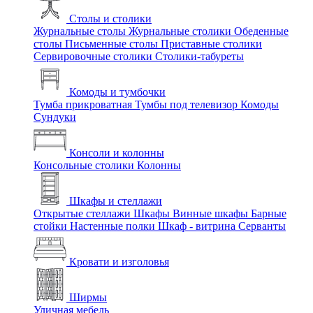
Столы и столики
Журнальные столы
Журнальные столики
Обеденные
столы
Письменные столы
Приставные столики
Сервировочные столики
Столики-табуреты
Комоды и тумбочки
Тумба прикроватная
Тумбы под телевизор
Комоды
Сундуки
Консоли и колонны
Консольные столики
Колонны
Шкафы и стеллажи
Открытые стеллажи
Шкафы
Винные шкафы
Барные
стойки
Настенные полки
Шкаф - витрина
Серванты
Кровати и изголовья
Ширмы
Уличная мебель