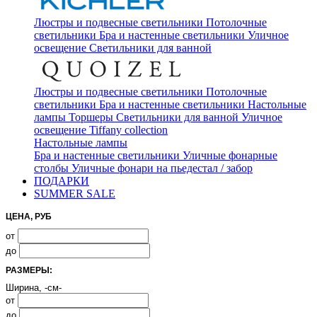
Люстры и подвесные светильники
Потолочные
светильники
Бра и настенные светильники
Уличное
освещение
Светильники для ванной
Люстры и подвесные светильники
Потолочные
светильники
Бра и настенные светильники
Настольные
лампы
Торшеры
Светильники для ванной
Уличное
освещение
Tiffany collection
Настольные лампы
Бра и настенные светильники
Уличные фонарные
столбы
Уличные фонари на пьедестал / забор
ПОДАРКИ
SUMMER SALE
ЦЕНА, РУБ
от
до
РАЗМЕРЫ:
Ширина, -см-
от
до