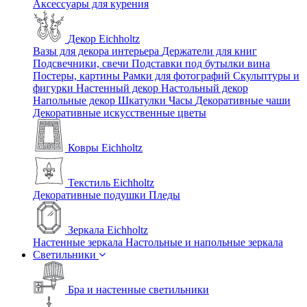
Аксессуары для курения
Декор Eichholtz
Вазы для декора интерьера
Держатели для книг
Подсвечники, свечи
Подставки под бутылки вина
Постеры, картины
Рамки для фотографий
Скульптуры и
фигурки
Настенный декор
Настольный декор
Напольные декор
Шкатулки
Часы
Декоративные чаши
Декоративные искусственные цветы
Ковры Eichholtz
Текстиль Eichholtz
Декоративные подушки
Пледы
Зеркала Eichholtz
Настенные зеркала
Настольные и напольные зеркала
Светильники
Бра и настенные светильники