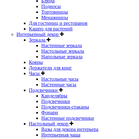
Блюда
Подносы
Тортовницы
Менажницы
Для гостиниц и ресторанов
Кашпо для растений
Интерьерный декор
Зеркала
Настенные зеркала
Настольные зеркала
Напольные зеркала
Ковры
Держатели для книг
Часы
Настольные часы
Настенные часы
Подсвечники
Канделябры
Подсвечники
Подсвечники-стаканы
Фонари
Настенные подсвечники
Настольный декор
Вазы для декора интерьера
Интерьерная чаша