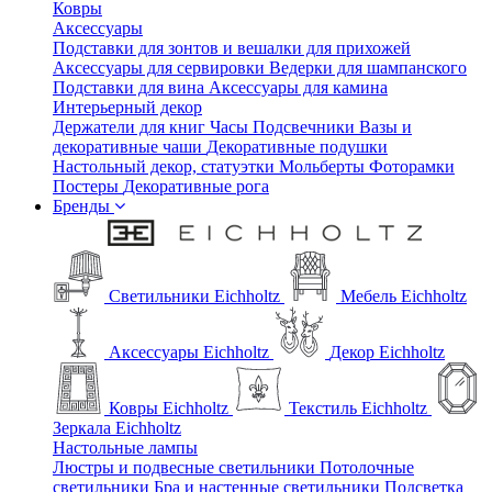
Ковры
Аксессуары
Подставки для зонтов и вешалки для прихожей
Аксессуары для сервировки
Ведерки для шампанского
Подставки для вина
Аксессуары для камина
Интерьерный декор
Держатели для книг
Часы
Подсвечники
Вазы и
декоративные чаши
Декоративные подушки
Настольный декор, статуэтки
Мольберты
Фоторамки
Постеры
Декоративные рога
Бренды
Светильники Eichholtz
Мебель Eichholtz
Аксессуары Eichholtz
Декор Eichholtz
Ковры Eichholtz
Текстиль Eichholtz
Зеркала Eichholtz
Настольные лампы
Люстры и подвесные светильники
Потолочные
светильники
Бра и настенные светильники
Подсветка