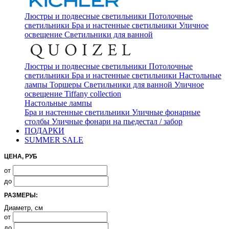
Люстры и подвесные светильники
Потолочные
светильники
Бра и настенные светильники
Уличное
освещение
Светильники для ванной
Люстры и подвесные светильники
Потолочные
светильники
Бра и настенные светильники
Настольные
лампы
Торшеры
Светильники для ванной
Уличное
освещение
Tiffany collection
Настольные лампы
Бра и настенные светильники
Уличные фонарные
столбы
Уличные фонари на пьедестал / забор
ПОДАРКИ
SUMMER SALE
ЦЕНА, РУБ
от
до
РАЗМЕРЫ:
Диаметр, см
от
до