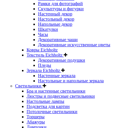
Рамки для фотографий
Скульптуры и фигурки
Настенный декор
Настольный декор
Напольные декор
Шкатулки
Часы
Декоративные чаши
Декоративные искусственные цветы
Ковры Eichholtz
Текстиль Eichholtz
Декоративные подушки
Пледы
Зеркала Eichholtz
Настенные зеркала
Настольные и напольные зеркала
Светильники
Бра и настенные светильники
Люстры и подвесные светильники
Настольные лампы
Подсветка для картин
Потолочные светильники
Торшеры
Абажуры
Лампочки