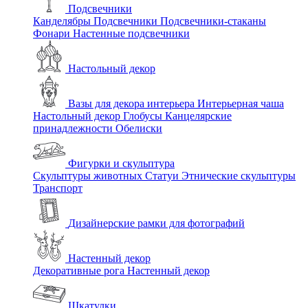
Подсвечники
Канделябры
Подсвечники
Подсвечники-стаканы
Фонари
Настенные подсвечники
Настольный декор
Вазы для декора интерьера
Интерьерная чаша
Настольный декор
Глобусы
Канцелярские
принадлежности
Обелиски
Фигурки и скульптура
Скульптуры животных
Статуи
Этнические скульптуры
Транспорт
Дизайнерские рамки для фотографий
Настенный декор
Декоративные рога
Настенный декор
Шкатулки