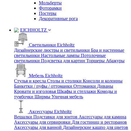
Мольберты
Фоторамки
Постеры
Декоративные рога
EICHHOLTZ
Светильники Eichholtz
Дизайнерские люстры и светильники
Бра и настенные
светильники
Настольные лампы
Потолочные
светильники
Подсветка для картин
Торшеры
Абажуры
Мебель Eichholtz
Стулья и кресла
Столы и столики
Консоли и колонны
Банкетки / пуфы / оттоманки
Оттоманки
Диваны
Кровати и изголовья
Шкафы и стеллажи
Комоды и
тумбочки
Ширмы
Уличная мебель
Аксессуары Eichholtz
Вешалки
Подставки для зонтов
Аксессуары для камина
Аксессуары для сервировки
Для гостиниц и ресторанов
Аксессуары для ванной
Дизайнерские кашпо для цветов