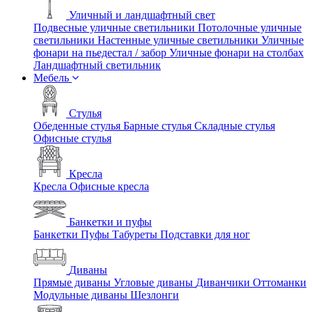
Уличный и ландшафтный свет
Подвесные уличные светильники
Потолочные уличные
светильники
Настенные уличные светильники
Уличные
фонари на пьедестал / забор
Уличные фонари на столбах
Ландшафтный светильник
Мебель
Стулья
Обеденные стулья
Барные стулья
Складные стулья
Офисные стулья
Кресла
Кресла
Офисные кресла
Банкетки и пуфы
Банкетки
Пуфы
Табуреты
Подставки для ног
Диваны
Прямые диваны
Угловые диваны
Диванчики
Оттоманки
Модульные диваны
Шезлонги