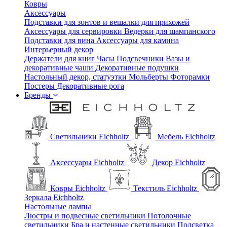
Ковры
Аксессуары
Подставки для зонтов и вешалки для прихожей
Аксессуары для сервировки
Ведерки для шампанского
Подставки для вина
Аксессуары для камина
Интерьерный декор
Держатели для книг
Часы
Подсвечники
Вазы и
декоративные чаши
Декоративные подушки
Настольный декор, статуэтки
Мольберты
Фоторамки
Постеры
Декоративные рога
Бренды
Светильники Eichholtz
Мебель Eichholtz
Аксессуары Eichholtz
Декор Eichholtz
Ковры Eichholtz
Текстиль Eichholtz
Зеркала Eichholtz
Настольные лампы
Люстры и подвесные светильники
Потолочные
светильники
Бра и настенные светильники
Подсветка