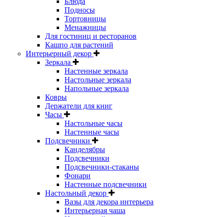
Блюда
Подносы
Тортовницы
Менажницы
Для гостиниц и ресторанов
Кашпо для растений
Интерьерный декор
Зеркала
Настенные зеркала
Настольные зеркала
Напольные зеркала
Ковры
Держатели для книг
Часы
Настольные часы
Настенные часы
Подсвечники
Канделябры
Подсвечники
Подсвечники-стаканы
Фонари
Настенные подсвечники
Настольный декор
Вазы для декора интерьера
Интерьерная чаша