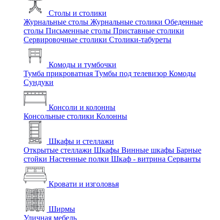
Столы и столики
Журнальные столы
Журнальные столики
Обеденные
столы
Письменные столы
Приставные столики
Сервировочные столики
Столики-табуреты
Комоды и тумбочки
Тумба прикроватная
Тумбы под телевизор
Комоды
Сундуки
Консоли и колонны
Консольные столики
Колонны
Шкафы и стеллажи
Открытые стеллажи
Шкафы
Винные шкафы
Барные
стойки
Настенные полки
Шкаф - витрина
Серванты
Кровати и изголовья
Ширмы
Уличная мебель