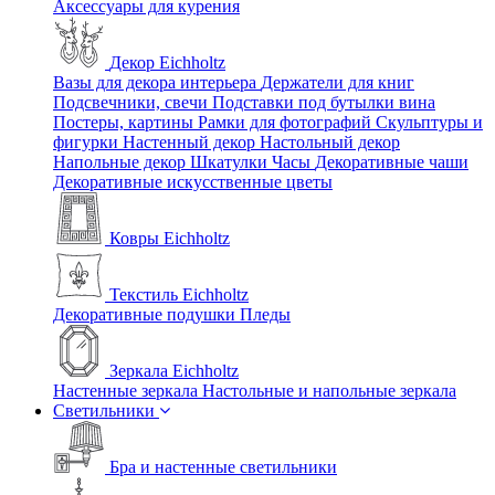
Аксессуары для курения
Декор Eichholtz
Вазы для декора интерьера
Держатели для книг
Подсвечники, свечи
Подставки под бутылки вина
Постеры, картины
Рамки для фотографий
Скульптуры и
фигурки
Настенный декор
Настольный декор
Напольные декор
Шкатулки
Часы
Декоративные чаши
Декоративные искусственные цветы
Ковры Eichholtz
Текстиль Eichholtz
Декоративные подушки
Пледы
Зеркала Eichholtz
Настенные зеркала
Настольные и напольные зеркала
Светильники
Бра и настенные светильники