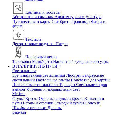
Картины и постеры
Абстракции и символы
Архитектура и скульптура
Путешествия и карты
Селебрити
Транспорт
Флора и
фауна
Текстиль
Декоративные подушки
Пледы
Напольный декор
Телескопы
Мольберты
Напольный декор и аксессуары
В НАЛИЧИИ И В ПУТИ
Светильники
Бра и настенные светильники
Люстры и подвесные
светильники
Настольные лампы
Подсветка для картин
Потолочные светильники
Торшеры
Светильники для
ванной
Уличный и ландшафтный свет
Мебель
Стулья
Кресла
Офисные стулья и кресла
Банкетки и
пуфы
Столы и столики
Комоды и тумбы
Консоли
Шкафы и стеллажи
Диваны
Зеркала