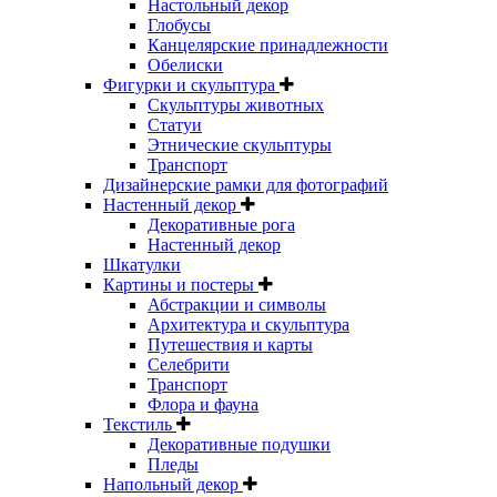
Настольный декор
Глобусы
Канцелярские принадлежности
Обелиски
Фигурки и скульптура
Скульптуры животных
Статуи
Этнические скульптуры
Транспорт
Дизайнерские рамки для фотографий
Настенный декор
Декоративные рога
Настенный декор
Шкатулки
Картины и постеры
Абстракции и символы
Архитектура и скульптура
Путешествия и карты
Селебрити
Транспорт
Флора и фауна
Текстиль
Декоративные подушки
Пледы
Напольный декор