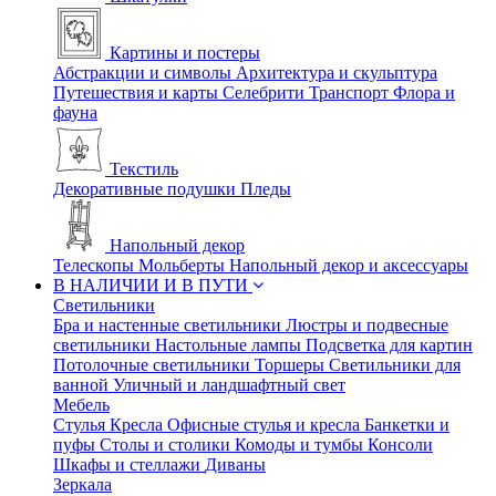
Картины и постеры
Абстракции и символы
Архитектура и скульптура
Путешествия и карты
Селебрити
Транспорт
Флора и
фауна
Текстиль
Декоративные подушки
Пледы
Напольный декор
Телескопы
Мольберты
Напольный декор и аксессуары
В НАЛИЧИИ И В ПУТИ
Светильники
Бра и настенные светильники
Люстры и подвесные
светильники
Настольные лампы
Подсветка для картин
Потолочные светильники
Торшеры
Светильники для
ванной
Уличный и ландшафтный свет
Мебель
Стулья
Кресла
Офисные стулья и кресла
Банкетки и
пуфы
Столы и столики
Комоды и тумбы
Консоли
Шкафы и стеллажи
Диваны
Зеркала