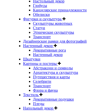
Настольный декор
Глобусы
Канцелярские принадлежности
Обелиски
Фигурки и скульптура
Скульптуры животных
Статуи
Этнические скульптуры
Транспорт
Дизайнерские рамки для фотографий
Настенный декор
Декоративные рога
Настенный декор
Шкатулки
Картины и постеры
Абстракции и символы
Архитектура и скульптура
Путешествия и карты
Селебрити
Транспорт
Флора и фауна
Текстиль
Декоративные подушки
Пледы
Напольный декор