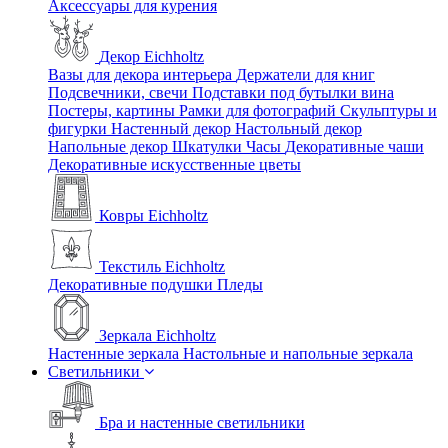
Аксессуары для курения
Декор Eichholtz
Вазы для декора интерьера
Держатели для книг
Подсвечники, свечи
Подставки под бутылки вина
Постеры, картины
Рамки для фотографий
Скульптуры и
фигурки
Настенный декор
Настольный декор
Напольные декор
Шкатулки
Часы
Декоративные чаши
Декоративные искусственные цветы
Ковры Eichholtz
Текстиль Eichholtz
Декоративные подушки
Пледы
Зеркала Eichholtz
Настенные зеркала
Настольные и напольные зеркала
Светильники
Бра и настенные светильники