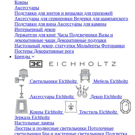
Ковры
Аксессуары
Подставки для зонтов и вешалки для прихожей
Аксессуары для сервировки
Ведерки для шампанского
Подставки для вина
Аксессуары для камина
Интерьерный декор
Держатели для книг
Часы
Подсвечники
Вазы и
декоративные чаши
Декоративные подушки
Настольный декор, статуэтки
Мольберты
Фоторамки
Постеры
Декоративные рога
Бренды
Светильники Eichholtz
Мебель Eichholtz
Аксессуары Eichholtz
Декор Eichholtz
Ковры Eichholtz
Текстиль Eichholtz
Зеркала Eichholtz
Настольные лампы
Люстры и подвесные светильники
Потолочные
светильники
Бра и настенные светильники
Подсветка