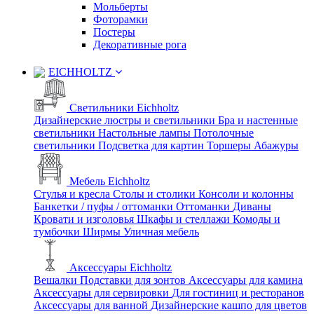
Мольберты
Фоторамки
Постеры
Декоративные рога
EICHHOLTZ
Светильники Eichholtz
Дизайнерские люстры и светильники
Бра и настенные
светильники
Настольные лампы
Потолочные
светильники
Подсветка для картин
Торшеры
Абажуры
Мебель Eichholtz
Стулья и кресла
Столы и столики
Консоли и колонны
Банкетки / пуфы / оттоманки
Оттоманки
Диваны
Кровати и изголовья
Шкафы и стеллажи
Комоды и
тумбочки
Ширмы
Уличная мебель
Аксессуары Eichholtz
Вешалки
Подставки для зонтов
Аксессуары для камина
Аксессуары для сервировки
Для гостиниц и ресторанов
Аксессуары для ванной
Дизайнерские кашпо для цветов