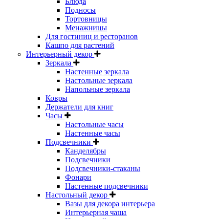
Блюда
Подносы
Тортовницы
Менажницы
Для гостиниц и ресторанов
Кашпо для растений
Интерьерный декор
Зеркала
Настенные зеркала
Настольные зеркала
Напольные зеркала
Ковры
Держатели для книг
Часы
Настольные часы
Настенные часы
Подсвечники
Канделябры
Подсвечники
Подсвечники-стаканы
Фонари
Настенные подсвечники
Настольный декор
Вазы для декора интерьера
Интерьерная чаша