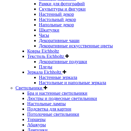
Рамки для фотографий
Скульптуры и фигурки
Настенный декор
Настольный декор
Напольные декор
Шкатулки
Часы
Декоративные чаши
Декоративные искусственные цветы
Ковры Eichholtz
Текстиль Eichholtz
Декоративные подушки
Пледы
Зеркала Eichholtz
Настенные зеркала
Настольные и напольные зеркала
Светильники
Бра и настенные светильники
Люстры и подвесные светильники
Настольные лампы
Подсветка для картин
Потолочные светильники
Торшеры
Абажуры
Лампочки