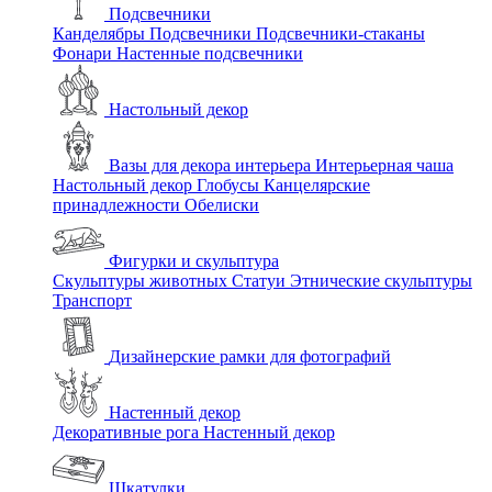
Подсвечники
Канделябры
Подсвечники
Подсвечники-стаканы
Фонари
Настенные подсвечники
Настольный декор
Вазы для декора интерьера
Интерьерная чаша
Настольный декор
Глобусы
Канцелярские
принадлежности
Обелиски
Фигурки и скульптура
Скульптуры животных
Статуи
Этнические скульптуры
Транспорт
Дизайнерские рамки для фотографий
Настенный декор
Декоративные рога
Настенный декор
Шкатулки