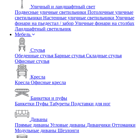
Уличный и ландшафтный свет
Подвесные уличные светильники
Потолочные уличные
светильники
Настенные уличные светильники
Уличные
фонари на пьедестал / забор
Уличные фонари на столбах
Ландшафтный светильник
Мебель
Стулья
Обеденные стулья
Барные стулья
Складные стулья
Офисные стулья
Кресла
Кресла
Офисные кресла
Банкетки и пуфы
Банкетки
Пуфы
Табуреты
Подставки для ног
Диваны
Прямые диваны
Угловые диваны
Диванчики
Оттоманки
Модульные диваны
Шезлонги