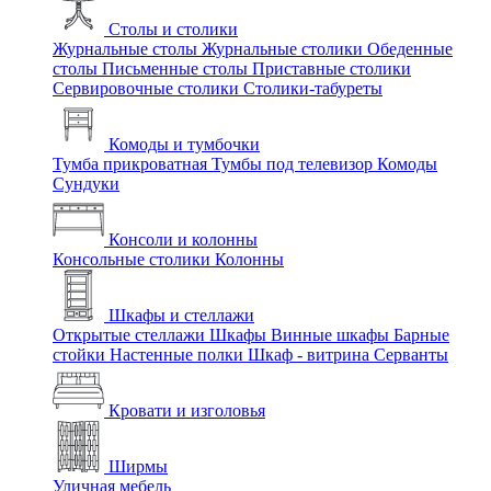
Столы и столики
Журнальные столы
Журнальные столики
Обеденные
столы
Письменные столы
Приставные столики
Сервировочные столики
Столики-табуреты
Комоды и тумбочки
Тумба прикроватная
Тумбы под телевизор
Комоды
Сундуки
Консоли и колонны
Консольные столики
Колонны
Шкафы и стеллажи
Открытые стеллажи
Шкафы
Винные шкафы
Барные
стойки
Настенные полки
Шкаф - витрина
Серванты
Кровати и изголовья
Ширмы
Уличная мебель