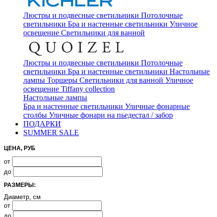
Люстры и подвесные светильники
Потолочные
светильники
Бра и настенные светильники
Уличное
освещение
Светильники для ванной
Люстры и подвесные светильники
Потолочные
светильники
Бра и настенные светильники
Настольные
лампы
Торшеры
Светильники для ванной
Уличное
освещение
Tiffany collection
Настольные лампы
Бра и настенные светильники
Уличные фонарные
столбы
Уличные фонари на пьедестал / забор
ПОДАРКИ
SUMMER SALE
ЦЕНА, РУБ
от
до
РАЗМЕРЫ:
Диаметр, см
от
до