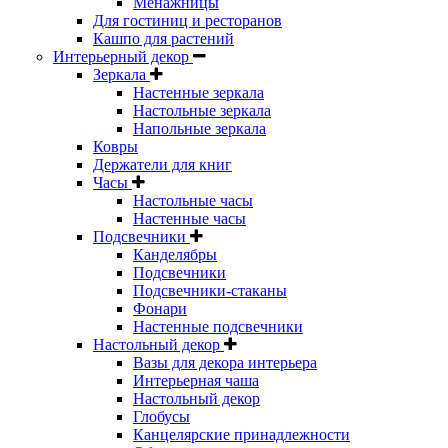
Менажницы
Для гостиниц и ресторанов
Кашпо для растений
Интерьерный декор
Зеркала
Настенные зеркала
Настольные зеркала
Напольные зеркала
Ковры
Держатели для книг
Часы
Настольные часы
Настенные часы
Подсвечники
Канделябры
Подсвечники
Подсвечники-стаканы
Фонари
Настенные подсвечники
Настольный декор
Вазы для декора интерьера
Интерьерная чаша
Настольный декор
Глобусы
Канцелярские принадлежности