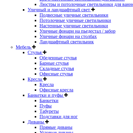
Люстры и потолочные светильники для ванн
Уличный и ландшафтный свет
Подвесные уличные светильники
Потолочные уличные светильники
Настенные уличные светильники
Уличные фонари на пьедестал / забор
Уличные фонари на столбах
Ландшафтный светильник
Мебель
Стулья
Обеденные стулья
Барные стулья
Складные стулья
Офисные стулья
Кресла
Кресла
Офисные кресла
Банкетки и пуфы
Банкетки
Пуфы
Табуреты
Подставки для ног
Диваны
Прямые диваны
Угловые диваны