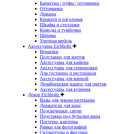
Банкетки / пуфы / оттоманки
Оттоманки
Диваны
Кровати и изголовья
Шкафы и стеллажи
Комоды и тумбочки
Ширмы
Уличная мебель
Аксессуары Eichholtz
Вешалки
Подставки для зонтов
Аксессуары для камина
Аксессуары для сервировки
Для гостиниц и ресторанов
Аксессуары для ванной
Дизайнерские кашпо для цветов
Аксессуары для курения
Декор Eichholtz
Вазы для декора интерьера
Держатели для книг
Подсвечники, свечи
Подставки под бутылки вина
Постеры, картины
Рамки для фотографий
Скульптуры и фигурки