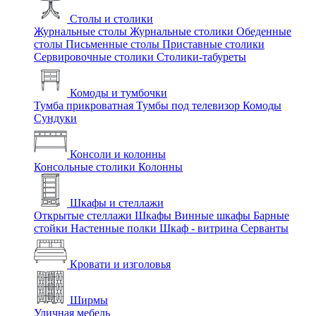
Столы и столики
Журнальные столы
Журнальные столики
Обеденные
столы
Письменные столы
Приставные столики
Сервировочные столики
Столики-табуреты
Комоды и тумбочки
Тумба прикроватная
Тумбы под телевизор
Комоды
Сундуки
Консоли и колонны
Консольные столики
Колонны
Шкафы и стеллажи
Открытые стеллажи
Шкафы
Винные шкафы
Барные
стойки
Настенные полки
Шкаф - витрина
Серванты
Кровати и изголовья
Ширмы
Уличная мебель