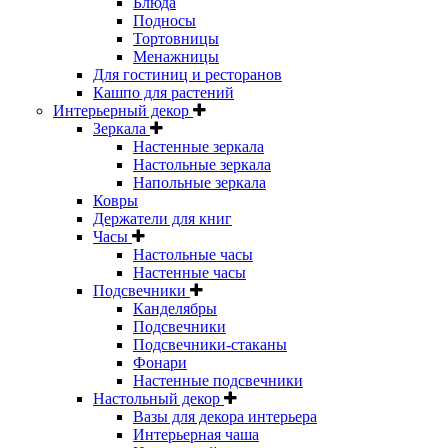
Блюда
Подносы
Тортовницы
Менажницы
Для гостиниц и ресторанов
Кашпо для растений
Интерьерный декор
Зеркала
Настенные зеркала
Настольные зеркала
Напольные зеркала
Ковры
Держатели для книг
Часы
Настольные часы
Настенные часы
Подсвечники
Канделябры
Подсвечники
Подсвечники-стаканы
Фонари
Настенные подсвечники
Настольный декор
Вазы для декора интерьера
Интерьерная чаша