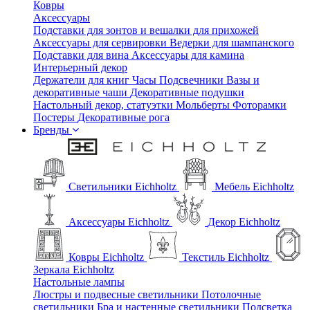
Ковры
Аксессуары
Подставки для зонтов и вешалки для прихожей
Аксессуары для сервировки
Ведерки для шампанского
Подставки для вина
Аксессуары для камина
Интерьерный декор
Держатели для книг
Часы
Подсвечники
Вазы и
декоративные чаши
Декоративные подушки
Настольный декор, статуэтки
Мольберты
Фоторамки
Постеры
Декоративные рога
Бренды
Светильники Eichholtz
Мебель Eichholtz
Аксессуары Eichholtz
Декор Eichholtz
Ковры Eichholtz
Текстиль Eichholtz
Зеркала Eichholtz
Настольные лампы
Люстры и подвесные светильники
Потолочные
светильники
Бра и настенные светильники
Подсветка