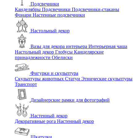
Подсвечники
Канделябры
Подсвечники
Подсвечники-стаканы
Фонари
Настенные подсвечники
Настольный декор
Вазы для декора интерьера
Интерьерная чаша
Настольный декор
Глобусы
Канцелярские
принадлежности
Обелиски
Фигурки и скульптура
Скульптуры животных
Статуи
Этнические скульптуры
Транспорт
Дизайнерские рамки для фотографий
Настенный декор
Декоративные рога
Настенный декор
Шкатулки