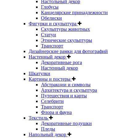
Настольный декор
Глобусы
Канцелярские принадлежности
Обелиски
Фигурки и скульптура
Скульптуры животных
Статуи
Этнические скульптуры
Транспорт
Дизайнерские рамки для фотографий
Настенный декор
Декоративные рога
Настенный декор
Шкатулки
Картины и постеры
Абстракции и символы
Архитектура и скульптура
Путешествия и карты
Селебрити
Транспорт
Флора и фауна
Текстиль
Декоративные подушки
Пледы
Напольный декор