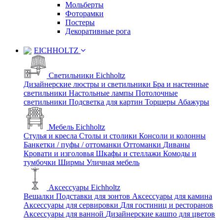
Мольберты
Фоторамки
Постеры
Декоративные рога
EICHHOLTZ
Светильники Eichholtz
Дизайнерские люстры и светильники
Бра и настенные
светильники
Настольные лампы
Потолочные
светильники
Подсветка для картин
Торшеры
Абажуры
Мебель Eichholtz
Стулья и кресла
Столы и столики
Консоли и колонны
Банкетки / пуфы / оттоманки
Оттоманки
Диваны
Кровати и изголовья
Шкафы и стеллажи
Комоды и
тумбочки
Ширмы
Уличная мебель
Аксессуары Eichholtz
Вешалки
Подставки для зонтов
Аксессуары для камина
Аксессуары для сервировки
Для гостиниц и ресторанов
Аксессуары для ванной
Дизайнерские кашпо для цветов