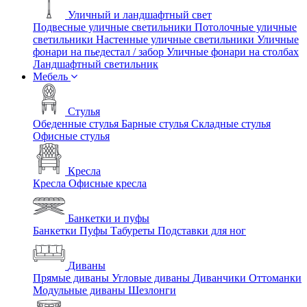
Уличный и ландшафтный свет
Подвесные уличные светильники
Потолочные уличные
светильники
Настенные уличные светильники
Уличные
фонари на пьедестал / забор
Уличные фонари на столбах
Ландшафтный светильник
Мебель
Стулья
Обеденные стулья
Барные стулья
Складные стулья
Офисные стулья
Кресла
Кресла
Офисные кресла
Банкетки и пуфы
Банкетки
Пуфы
Табуреты
Подставки для ног
Диваны
Прямые диваны
Угловые диваны
Диванчики
Оттоманки
Модульные диваны
Шезлонги