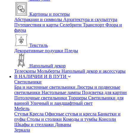
Картины и постеры
Абстракции и символы
Архитектура и скульптура
Путешествия и карты
Селебрити
Транспорт
Флора и
фауна
Текстиль
Декоративные подушки
Пледы
Напольный декор
Телескопы
Мольберты
Напольный декор и аксессуары
В НАЛИЧИИ И В ПУТИ
Светильники
Бра и настенные светильники
Люстры и подвесные
светильники
Настольные лампы
Подсветка для картин
Потолочные светильники
Торшеры
Светильники для
ванной
Уличный и ландшафтный свет
Мебель
Стулья
Кресла
Офисные стулья и кресла
Банкетки и
пуфы
Столы и столики
Комоды и тумбы
Консоли
Шкафы и стеллажи
Диваны
Зеркала