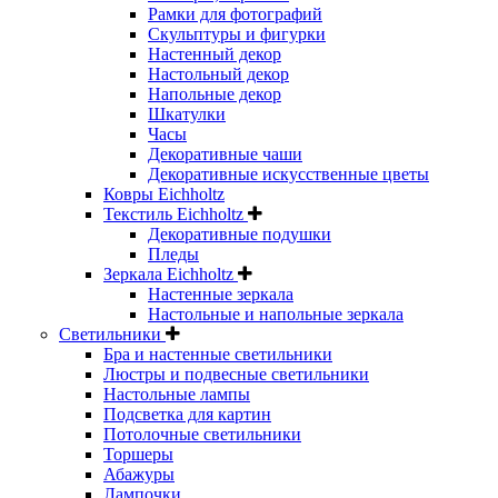
Рамки для фотографий
Скульптуры и фигурки
Настенный декор
Настольный декор
Напольные декор
Шкатулки
Часы
Декоративные чаши
Декоративные искусственные цветы
Ковры Eichholtz
Текстиль Eichholtz
Декоративные подушки
Пледы
Зеркала Eichholtz
Настенные зеркала
Настольные и напольные зеркала
Светильники
Бра и настенные светильники
Люстры и подвесные светильники
Настольные лампы
Подсветка для картин
Потолочные светильники
Торшеры
Абажуры
Лампочки