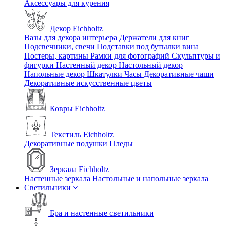
Аксессуары для курения
Декор Eichholtz
Вазы для декора интерьера
Держатели для книг
Подсвечники, свечи
Подставки под бутылки вина
Постеры, картины
Рамки для фотографий
Скульптуры и
фигурки
Настенный декор
Настольный декор
Напольные декор
Шкатулки
Часы
Декоративные чаши
Декоративные искусственные цветы
Ковры Eichholtz
Текстиль Eichholtz
Декоративные подушки
Пледы
Зеркала Eichholtz
Настенные зеркала
Настольные и напольные зеркала
Светильники
Бра и настенные светильники