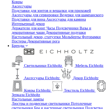
Ковры
Аксессуары
Подставки для зонтов и вешалки для прихожей
Аксессуары для сервировки
Ведерки для шампанского
Подставки для вина
Аксессуары для камина
Интерьерный декор
Держатели для книг
Часы
Подсвечники
Вазы и
декоративные чаши
Декоративные подушки
Настольный декор, статуэтки
Мольберты
Фоторамки
Постеры
Декоративные рога
Бренды
Светильники Eichholtz
Мебель Eichholtz
Аксессуары Eichholtz
Декор Eichholtz
Ковры Eichholtz
Текстиль Eichholtz
Зеркала Eichholtz
Настольные лампы
Люстры и подвесные светильники
Потолочные
светильники
Бра и настенные светильники
Подсветка