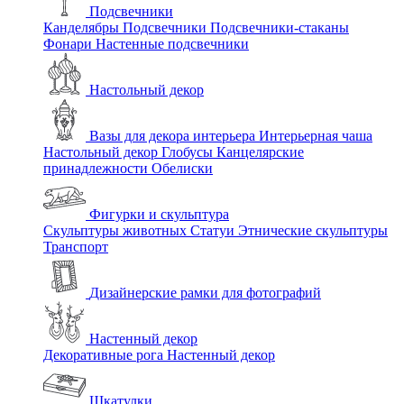
Подсвечники
Канделябры
Подсвечники
Подсвечники-стаканы
Фонари
Настенные подсвечники
Настольный декор
Вазы для декора интерьера
Интерьерная чаша
Настольный декор
Глобусы
Канцелярские
принадлежности
Обелиски
Фигурки и скульптура
Скульптуры животных
Статуи
Этнические скульптуры
Транспорт
Дизайнерские рамки для фотографий
Настенный декор
Декоративные рога
Настенный декор
Шкатулки