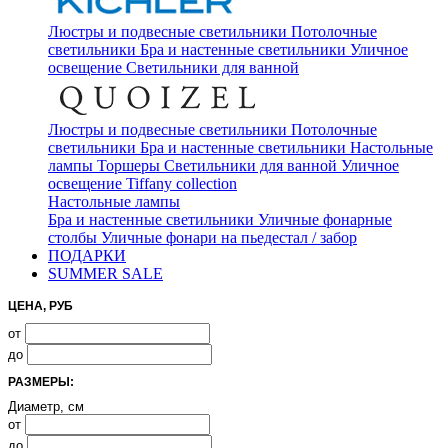
Люстры и подвесные светильники
Потолочные
светильники
Бра и настенные светильники
Уличное
освещение
Светильники для ванной
Люстры и подвесные светильники
Потолочные
светильники
Бра и настенные светильники
Настольные
лампы
Торшеры
Светильники для ванной
Уличное
освещение
Tiffany collection
Настольные лампы
Бра и настенные светильники
Уличные фонарные
столбы
Уличные фонари на пьедестал / забор
ПОДАРКИ
SUMMER SALE
ЦЕНА, РУБ
от
до
РАЗМЕРЫ:
Диаметр, см
от
до