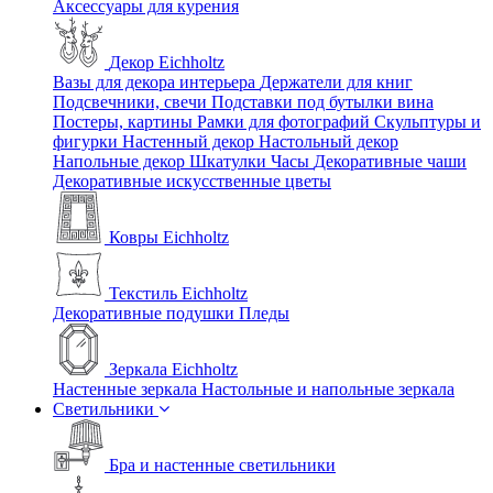
Аксессуары для курения
Декор Eichholtz
Вазы для декора интерьера
Держатели для книг
Подсвечники, свечи
Подставки под бутылки вина
Постеры, картины
Рамки для фотографий
Скульптуры и
фигурки
Настенный декор
Настольный декор
Напольные декор
Шкатулки
Часы
Декоративные чаши
Декоративные искусственные цветы
Ковры Eichholtz
Текстиль Eichholtz
Декоративные подушки
Пледы
Зеркала Eichholtz
Настенные зеркала
Настольные и напольные зеркала
Светильники
Бра и настенные светильники