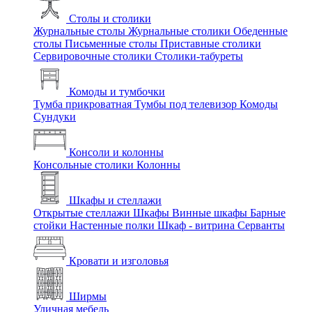
Столы и столики
Журнальные столы
Журнальные столики
Обеденные
столы
Письменные столы
Приставные столики
Сервировочные столики
Столики-табуреты
Комоды и тумбочки
Тумба прикроватная
Тумбы под телевизор
Комоды
Сундуки
Консоли и колонны
Консольные столики
Колонны
Шкафы и стеллажи
Открытые стеллажи
Шкафы
Винные шкафы
Барные
стойки
Настенные полки
Шкаф - витрина
Серванты
Кровати и изголовья
Ширмы
Уличная мебель