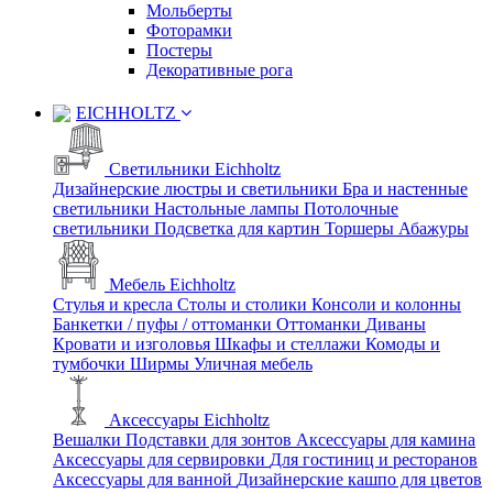
Мольберты
Фоторамки
Постеры
Декоративные рога
EICHHOLTZ
Светильники Eichholtz
Дизайнерские люстры и светильники
Бра и настенные
светильники
Настольные лампы
Потолочные
светильники
Подсветка для картин
Торшеры
Абажуры
Мебель Eichholtz
Стулья и кресла
Столы и столики
Консоли и колонны
Банкетки / пуфы / оттоманки
Оттоманки
Диваны
Кровати и изголовья
Шкафы и стеллажи
Комоды и
тумбочки
Ширмы
Уличная мебель
Аксессуары Eichholtz
Вешалки
Подставки для зонтов
Аксессуары для камина
Аксессуары для сервировки
Для гостиниц и ресторанов
Аксессуары для ванной
Дизайнерские кашпо для цветов