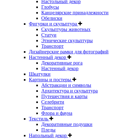
Настольный декор
Глобусы
Канцелярские принадлежности
Обелиски
Фигурки и скульптура
Скульптуры животных
Статуи
Этнические скульптуры
Транспорт
Дизайнерские рамки для фотографий
Настенный декор
Декоративные рога
Настенный декор
Шкатулки
Картины и постеры
Абстракции и символы
Архитектура и скульптура
Путешествия и карты
Селебрити
Транспорт
Флора и фауна
Текстиль
Декоративные подушки
Пледы
Напольный декор