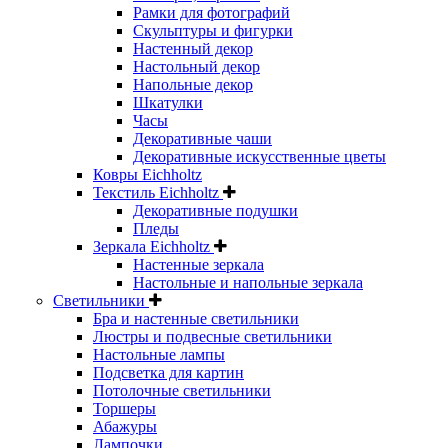
Рамки для фотографий
Скульптуры и фигурки
Настенный декор
Настольный декор
Напольные декор
Шкатулки
Часы
Декоративные чаши
Декоративные искусственные цветы
Ковры Eichholtz
Текстиль Eichholtz
Декоративные подушки
Пледы
Зеркала Eichholtz
Настенные зеркала
Настольные и напольные зеркала
Светильники
Бра и настенные светильники
Люстры и подвесные светильники
Настольные лампы
Подсветка для картин
Потолочные светильники
Торшеры
Абажуры
Лампочки