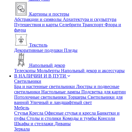
Картины и постеры
Абстракции и символы
Архитектура и скульптура
Путешествия и карты
Селебрити
Транспорт
Флора и
фауна
Текстиль
Декоративные подушки
Пледы
Напольный декор
Телескопы
Мольберты
Напольный декор и аксессуары
В НАЛИЧИИ И В ПУТИ
Светильники
Бра и настенные светильники
Люстры и подвесные
светильники
Настольные лампы
Подсветка для картин
Потолочные светильники
Торшеры
Светильники для
ванной
Уличный и ландшафтный свет
Мебель
Стулья
Кресла
Офисные стулья и кресла
Банкетки и
пуфы
Столы и столики
Комоды и тумбы
Консоли
Шкафы и стеллажи
Диваны
Зеркала