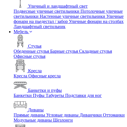
Уличный и ландшафтный свет
Подвесные уличные светильники
Потолочные уличные
светильники
Настенные уличные светильники
Уличные
фонари на пьедестал / забор
Уличные фонари на столбах
Ландшафтный светильник
Мебель
Стулья
Обеденные стулья
Барные стулья
Складные стулья
Офисные стулья
Кресла
Кресла
Офисные кресла
Банкетки и пуфы
Банкетки
Пуфы
Табуреты
Подставки для ног
Диваны
Прямые диваны
Угловые диваны
Диванчики
Оттоманки
Модульные диваны
Шезлонги