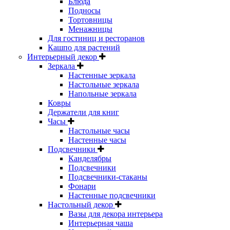
Блюда
Подносы
Тортовницы
Менажницы
Для гостиниц и ресторанов
Кашпо для растений
Интерьерный декор
Зеркала
Настенные зеркала
Настольные зеркала
Напольные зеркала
Ковры
Держатели для книг
Часы
Настольные часы
Настенные часы
Подсвечники
Канделябры
Подсвечники
Подсвечники-стаканы
Фонари
Настенные подсвечники
Настольный декор
Вазы для декора интерьера
Интерьерная чаша