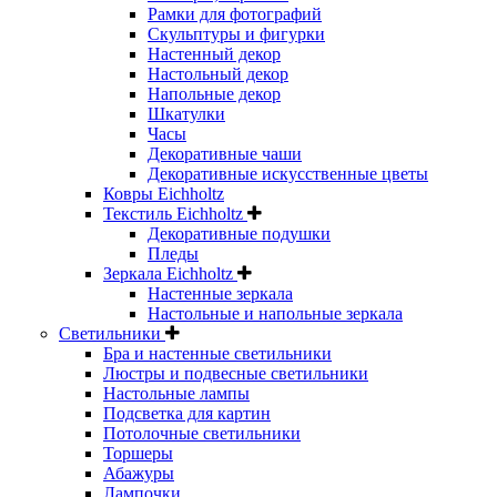
Рамки для фотографий
Скульптуры и фигурки
Настенный декор
Настольный декор
Напольные декор
Шкатулки
Часы
Декоративные чаши
Декоративные искусственные цветы
Ковры Eichholtz
Текстиль Eichholtz
Декоративные подушки
Пледы
Зеркала Eichholtz
Настенные зеркала
Настольные и напольные зеркала
Светильники
Бра и настенные светильники
Люстры и подвесные светильники
Настольные лампы
Подсветка для картин
Потолочные светильники
Торшеры
Абажуры
Лампочки