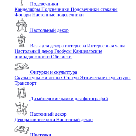
Подсвечники
Канделябры
Подсвечники
Подсвечники-стаканы
Фонари
Настенные подсвечники
Настольный декор
Вазы для декора интерьера
Интерьерная чаша
Настольный декор
Глобусы
Канцелярские
принадлежности
Обелиски
Фигурки и скульптура
Скульптуры животных
Статуи
Этнические скульптуры
Транспорт
Дизайнерские рамки для фотографий
Настенный декор
Декоративные рога
Настенный декор
Шкатулки