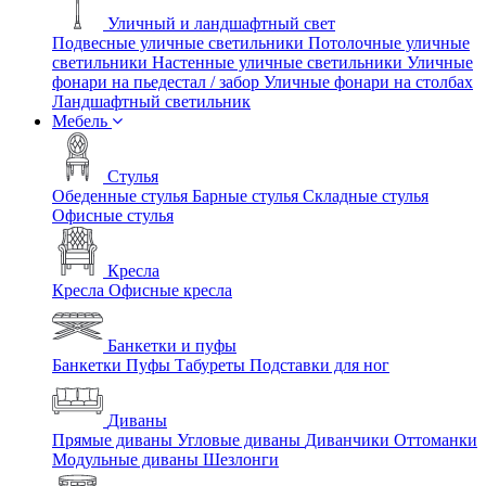
Уличный и ландшафтный свет
Подвесные уличные светильники
Потолочные уличные
светильники
Настенные уличные светильники
Уличные
фонари на пьедестал / забор
Уличные фонари на столбах
Ландшафтный светильник
Мебель
Стулья
Обеденные стулья
Барные стулья
Складные стулья
Офисные стулья
Кресла
Кресла
Офисные кресла
Банкетки и пуфы
Банкетки
Пуфы
Табуреты
Подставки для ног
Диваны
Прямые диваны
Угловые диваны
Диванчики
Оттоманки
Модульные диваны
Шезлонги