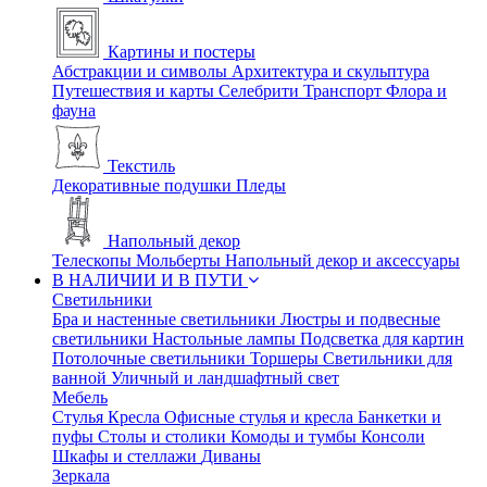
Картины и постеры
Абстракции и символы
Архитектура и скульптура
Путешествия и карты
Селебрити
Транспорт
Флора и
фауна
Текстиль
Декоративные подушки
Пледы
Напольный декор
Телескопы
Мольберты
Напольный декор и аксессуары
В НАЛИЧИИ И В ПУТИ
Светильники
Бра и настенные светильники
Люстры и подвесные
светильники
Настольные лампы
Подсветка для картин
Потолочные светильники
Торшеры
Светильники для
ванной
Уличный и ландшафтный свет
Мебель
Стулья
Кресла
Офисные стулья и кресла
Банкетки и
пуфы
Столы и столики
Комоды и тумбы
Консоли
Шкафы и стеллажи
Диваны
Зеркала