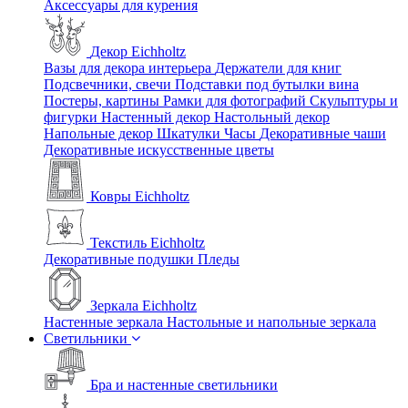
Аксессуары для курения
Декор Eichholtz
Вазы для декора интерьера
Держатели для книг
Подсвечники, свечи
Подставки под бутылки вина
Постеры, картины
Рамки для фотографий
Скульптуры и
фигурки
Настенный декор
Настольный декор
Напольные декор
Шкатулки
Часы
Декоративные чаши
Декоративные искусственные цветы
Ковры Eichholtz
Текстиль Eichholtz
Декоративные подушки
Пледы
Зеркала Eichholtz
Настенные зеркала
Настольные и напольные зеркала
Светильники
Бра и настенные светильники