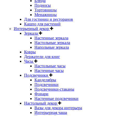
Блюда
Подносы
Тортовницы
Менажницы
Для гостиниц и ресторанов
Кашпо для растений
Интерьерный декор
Зеркала
Настенные зеркала
Настольные зеркала
Напольные зеркала
Ковры
Держатели для книг
Часы
Настольные часы
Настенные часы
Подсвечники
Канделябры
Подсвечники
Подсвечники-стаканы
Фонари
Настенные подсвечники
Настольный декор
Вазы для декора интерьера
Интерьерная чаша