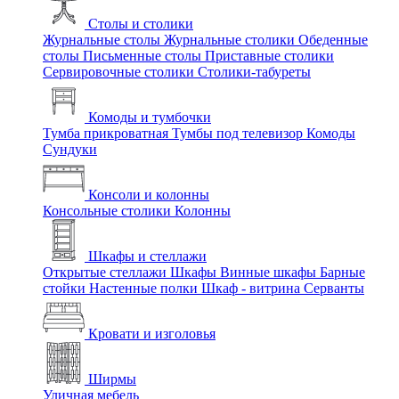
Столы и столики
Журнальные столы
Журнальные столики
Обеденные
столы
Письменные столы
Приставные столики
Сервировочные столики
Столики-табуреты
Комоды и тумбочки
Тумба прикроватная
Тумбы под телевизор
Комоды
Сундуки
Консоли и колонны
Консольные столики
Колонны
Шкафы и стеллажи
Открытые стеллажи
Шкафы
Винные шкафы
Барные
стойки
Настенные полки
Шкаф - витрина
Серванты
Кровати и изголовья
Ширмы
Уличная мебель