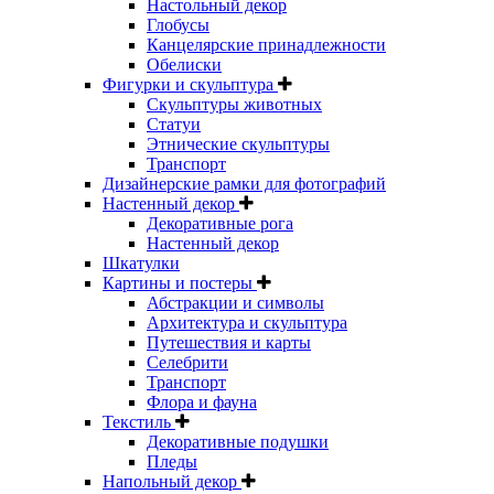
Настольный декор
Глобусы
Канцелярские принадлежности
Обелиски
Фигурки и скульптура
Скульптуры животных
Статуи
Этнические скульптуры
Транспорт
Дизайнерские рамки для фотографий
Настенный декор
Декоративные рога
Настенный декор
Шкатулки
Картины и постеры
Абстракции и символы
Архитектура и скульптура
Путешествия и карты
Селебрити
Транспорт
Флора и фауна
Текстиль
Декоративные подушки
Пледы
Напольный декор