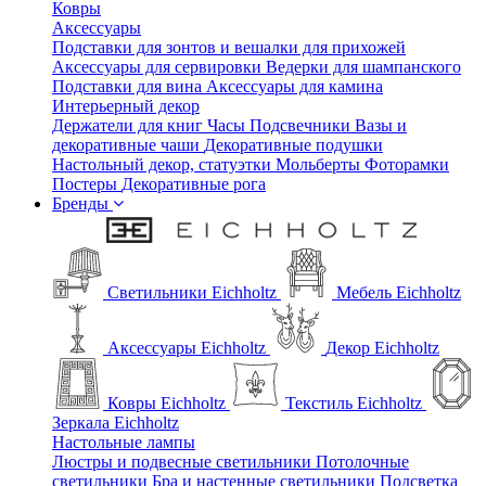
Ковры
Аксессуары
Подставки для зонтов и вешалки для прихожей
Аксессуары для сервировки
Ведерки для шампанского
Подставки для вина
Аксессуары для камина
Интерьерный декор
Держатели для книг
Часы
Подсвечники
Вазы и
декоративные чаши
Декоративные подушки
Настольный декор, статуэтки
Мольберты
Фоторамки
Постеры
Декоративные рога
Бренды
Светильники Eichholtz
Мебель Eichholtz
Аксессуары Eichholtz
Декор Eichholtz
Ковры Eichholtz
Текстиль Eichholtz
Зеркала Eichholtz
Настольные лампы
Люстры и подвесные светильники
Потолочные
светильники
Бра и настенные светильники
Подсветка