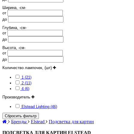
Ширина, -см-
от
до
Глубина, -см-
от
до
Высота, -см-
от
до
Количество лампочек, (шт)
1 (21)
2 (11)
4 (6)
Производитель
Elstead Lighting (46)
Сбросить фильтр
Бренды
Elstead
Подсветка для картин
ПОДСВЕТКА ДЛЯ КАРТИН ELSTEAD