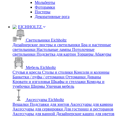
Мольберты
Фоторамки
Постеры
Декоративные рога
EICHHOLTZ
Светильники Eichholtz
Дизайнерские люстры и светильники
Бра и настенные
светильники
Настольные лампы
Потолочные
светильники
Подсветка для картин
Торшеры
Абажуры
Мебель Eichholtz
Стулья и кресла
Столы и столики
Консоли и колонны
Банкетки / пуфы / оттоманки
Оттоманки
Диваны
Кровати и изголовья
Шкафы и стеллажи
Комоды и
тумбочки
Ширмы
Уличная мебель
Аксессуары Eichholtz
Вешалки
Подставки для зонтов
Аксессуары для камина
Аксессуары для сервировки
Для гостиниц и ресторанов
Аксессуары для ванной
Дизайнерские кашпо для цветов