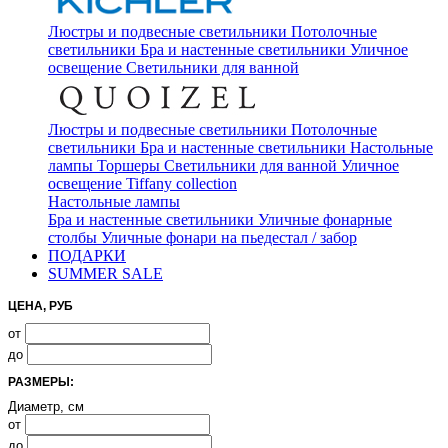
Люстры и подвесные светильники
Потолочные
светильники
Бра и настенные светильники
Уличное
освещение
Светильники для ванной
Люстры и подвесные светильники
Потолочные
светильники
Бра и настенные светильники
Настольные
лампы
Торшеры
Светильники для ванной
Уличное
освещение
Tiffany collection
Настольные лампы
Бра и настенные светильники
Уличные фонарные
столбы
Уличные фонари на пьедестал / забор
ПОДАРКИ
SUMMER SALE
ЦЕНА, РУБ
от
до
РАЗМЕРЫ:
Диаметр, см
от
до