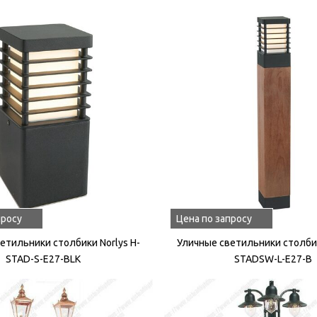
просу
Цена по запросу
етильники столбики Norlys H-
Уличные светильники столбик
STAD-S-E27-BLK
STADSW-L-E27-B