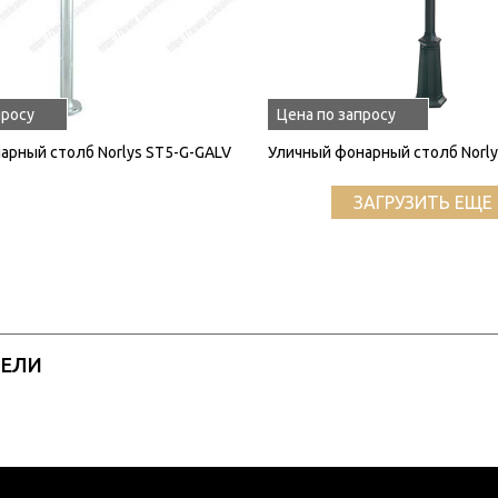
просу
Цена по запросу
арный столб Norlys ST5-G-GALV
Уличный фонарный столб Norl
ЗАГРУЗИТЬ ЕЩЕ 
РЕЛИ