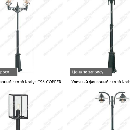
просу
Цена по запросу
арный столб Norlys CS6-COPPER
Уличный фонарный столб Norl