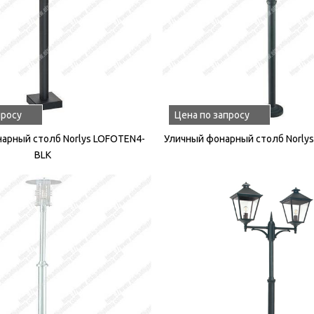
просу
Цена по запросу
арный столб Norlys LOFOTEN4-
Уличный фонарный столб Norly
BLK