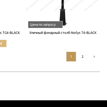
Цена по запросу
ys TG6-BLACK
Уличный фонарный столб Norlys T6-BLACK
4
1
2