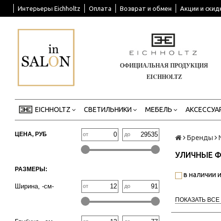
Интерьеры Eichholtz
Оплата
Возврат и обмен
Акции и скид
ОФИЦИАЛЬНАЯ ПРОДУКЦИЯ
EICHHOLTZ
EICHHOLTZ
СВЕТИЛЬНИКИ
МЕБЕЛЬ
АКСЕССУА
ЦЕНА, РУБ
от
до
Бренды
УЛИЧНЫЕ 
РАЗМЕРЫ:
в наличии и
Ширина, -см-
от
до
ПОКАЗАТЬ ВСЕ