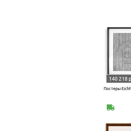
140 218 
Постеры Eichh