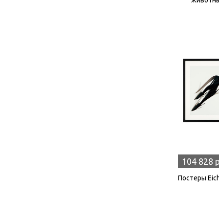
104 828 
Постеры Eich