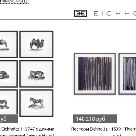
 ПАРАМЕТРЫ
(1)
руб
140 218 руб
 Eichholtz 112747 с дикими
Постеры Eichholtz 115391 Thierry
и Historical Animals (6 шт.)
шт.)