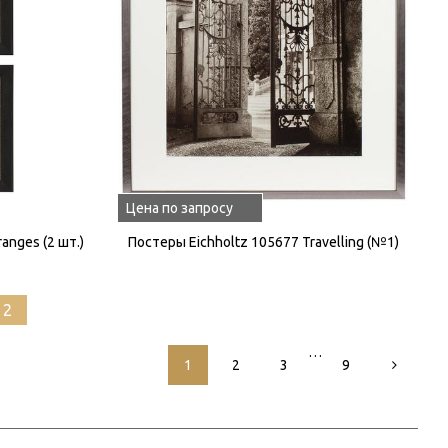
Цена по запросу
anges (2 шт.)
Постеры Eichholtz 105677 Travelling (№1)
12
…
1
2
3
9