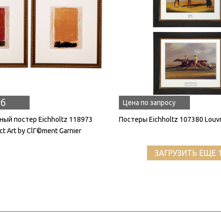
уб
Цена по запросу
ый постер Eichholtz 118973
Постеры Eichholtz 107380 Louvr
ct Art by ClГ©ment Garnier
ЗАГРУЗИТЬ ЕЩЕ 