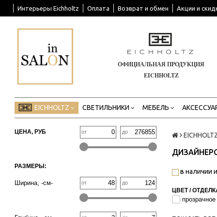
Интерьеры Eichholtz
Оплата
Возврат и обмен
Акции и скид
ОФИЦИАЛЬНАЯ ПРОДУКЦИЯ
EICHHOLTZ
EICHHOLTZ
СВЕТИЛЬНИКИ
МЕБЕЛЬ
АКСЕССУА
ЦЕНА, РУБ
от
до
EICHHOLT
ДИЗАЙНЕРС
РАЗМЕРЫ:
в наличии и
Ширина, -см-
от
до
ЦВЕТ / ОТДЕЛК
прозрачное