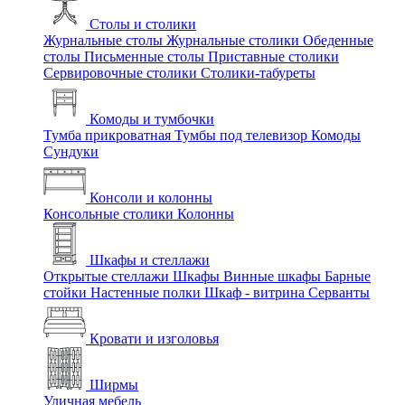
Столы и столики
Журнальные столы
Журнальные столики
Обеденные
столы
Письменные столы
Приставные столики
Сервировочные столики
Столики-табуреты
Комоды и тумбочки
Тумба прикроватная
Тумбы под телевизор
Комоды
Сундуки
Консоли и колонны
Консольные столики
Колонны
Шкафы и стеллажи
Открытые стеллажи
Шкафы
Винные шкафы
Барные
стойки
Настенные полки
Шкаф - витрина
Серванты
Кровати и изголовья
Ширмы
Уличная мебель