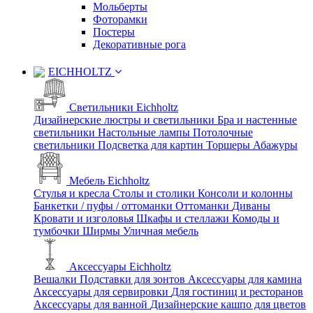
Мольберты
Фоторамки
Постеры
Декоративные рога
EICHHOLTZ
Светильники Eichholtz
Дизайнерские люстры и светильники
Бра и настенные
светильники
Настольные лампы
Потолочные
светильники
Подсветка для картин
Торшеры
Абажуры
Мебель Eichholtz
Стулья и кресла
Столы и столики
Консоли и колонны
Банкетки / пуфы / оттоманки
Оттоманки
Диваны
Кровати и изголовья
Шкафы и стеллажи
Комоды и
тумбочки
Ширмы
Уличная мебель
Аксессуары Eichholtz
Вешалки
Подставки для зонтов
Аксессуары для камина
Аксессуары для сервировки
Для гостиниц и ресторанов
Аксессуары для ванной
Дизайнерские кашпо для цветов