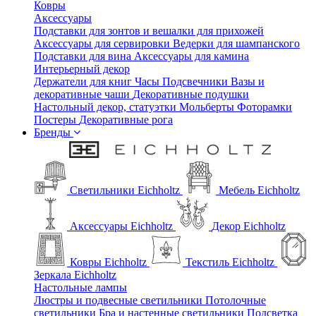
Ковры
Аксессуары
Подставки для зонтов и вешалки для прихожей
Аксессуары для сервировки
Ведерки для шампанского
Подставки для вина
Аксессуары для камина
Интерьерный декор
Держатели для книг
Часы
Подсвечники
Вазы и
декоративные чаши
Декоративные подушки
Настольный декор, статуэтки
Мольберты
Фоторамки
Постеры
Декоративные рога
Бренды
Светильники Eichholtz
Мебель Eichholtz
Аксессуары Eichholtz
Декор Eichholtz
Ковры Eichholtz
Текстиль Eichholtz
Зеркала Eichholtz
Настольные лампы
Люстры и подвесные светильники
Потолочные
светильники
Бра и настенные светильники
Подсветка