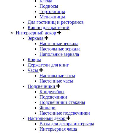
Блюда
Подносы
Тортовницы
Менажницы
Для гостиниц и ресторанов
Кашпо для растений
Интерьерный декор
Зеркала
Настенные зеркала
Настольные зеркала
Напольные зеркала
Ковры
Держатели для книг
Часы
Настольные часы
Настенные часы
Подсвечники
Канделябры
Подсвечники
Подсвечники-стаканы
Фонари
Настенные подсвечники
Настольный декор
Вазы для декора интерьера
Интерьерная чаша