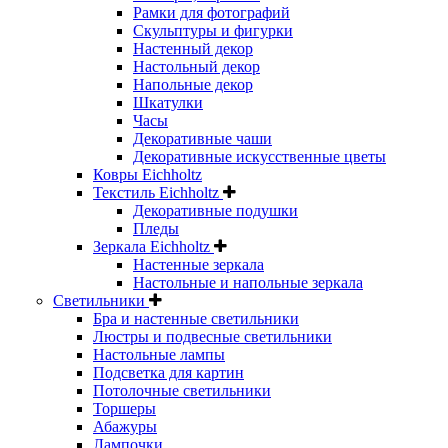
Рамки для фотографий
Скульптуры и фигурки
Настенный декор
Настольный декор
Напольные декор
Шкатулки
Часы
Декоративные чаши
Декоративные искусственные цветы
Ковры Eichholtz
Текстиль Eichholtz
Декоративные подушки
Пледы
Зеркала Eichholtz
Настенные зеркала
Настольные и напольные зеркала
Светильники
Бра и настенные светильники
Люстры и подвесные светильники
Настольные лампы
Подсветка для картин
Потолочные светильники
Торшеры
Абажуры
Лампочки