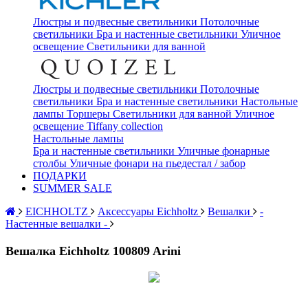
Люстры и подвесные светильники
Потолочные
светильники
Бра и настенные светильники
Уличное
освещение
Светильники для ванной
Люстры и подвесные светильники
Потолочные
светильники
Бра и настенные светильники
Настольные
лампы
Торшеры
Светильники для ванной
Уличное
освещение
Tiffany collection
Настольные лампы
Бра и настенные светильники
Уличные фонарные
столбы
Уличные фонари на пьедестал / забор
ПОДАРКИ
SUMMER SALE
EICHHOLTZ
Аксессуары Eichholtz
Вешалки
-
Настенные вешалки -
Вешалка Eichholtz 100809 Arini