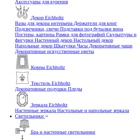
Аксессуары для курения
Декор Eichholtz
Вазы для декора интерьера
Держатели для книг
Подсвечники, свечи
Подставки под бутылки вина
Постеры, картины
Рамки для фотографий
Скульптуры и
фигурки
Настенный декор
Настольный декор
Напольные декор
Шкатулки
Часы
Декоративные чаши
Декоративные искусственные цветы
Ковры Eichholtz
Текстиль Eichholtz
Декоративные подушки
Пледы
Зеркала Eichholtz
Настенные зеркала
Настольные и напольные зеркала
Светильники
Бра и настенные светильники