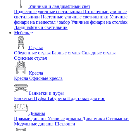
Уличный и ландшафтный свет
Подвесные уличные светильники
Потолочные уличные
светильники
Настенные уличные светильники
Уличные
фонари на пьедестал / забор
Уличные фонари на столбах
Ландшафтный светильник
Мебель
Стулья
Обеденные стулья
Барные стулья
Складные стулья
Офисные стулья
Кресла
Кресла
Офисные кресла
Банкетки и пуфы
Банкетки
Пуфы
Табуреты
Подставки для ног
Диваны
Прямые диваны
Угловые диваны
Диванчики
Оттоманки
Модульные диваны
Шезлонги