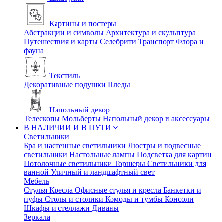
Картины и постеры
Абстракции и символы
Архитектура и скульптура
Путешествия и карты
Селебрити
Транспорт
Флора и
фауна
Текстиль
Декоративные подушки
Пледы
Напольный декор
Телескопы
Мольберты
Напольный декор и аксессуары
В НАЛИЧИИ И В ПУТИ
Светильники
Бра и настенные светильники
Люстры и подвесные
светильники
Настольные лампы
Подсветка для картин
Потолочные светильники
Торшеры
Светильники для
ванной
Уличный и ландшафтный свет
Мебель
Стулья
Кресла
Офисные стулья и кресла
Банкетки и
пуфы
Столы и столики
Комоды и тумбы
Консоли
Шкафы и стеллажи
Диваны
Зеркала