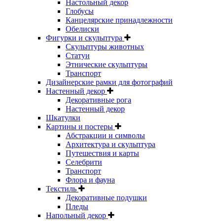
Настольный декор
Глобусы
Канцелярские принадлежности
Обелиски
Фигурки и скульптура
Скульптуры животных
Статуи
Этнические скульптуры
Транспорт
Дизайнерские рамки для фотографий
Настенный декор
Декоративные рога
Настенный декор
Шкатулки
Картины и постеры
Абстракции и символы
Архитектура и скульптура
Путешествия и карты
Селебрити
Транспорт
Флора и фауна
Текстиль
Декоративные подушки
Пледы
Напольный декор