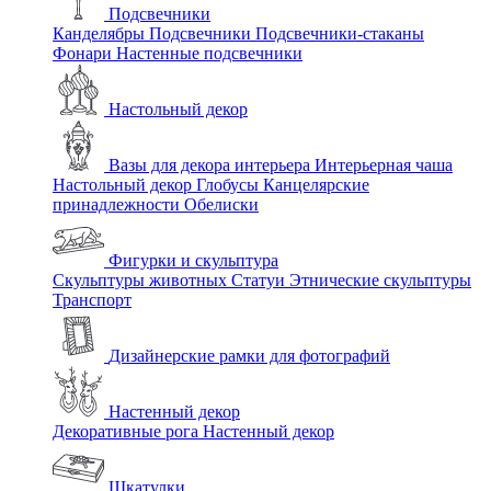
Подсвечники
Канделябры
Подсвечники
Подсвечники-стаканы
Фонари
Настенные подсвечники
Настольный декор
Вазы для декора интерьера
Интерьерная чаша
Настольный декор
Глобусы
Канцелярские
принадлежности
Обелиски
Фигурки и скульптура
Скульптуры животных
Статуи
Этнические скульптуры
Транспорт
Дизайнерские рамки для фотографий
Настенный декор
Декоративные рога
Настенный декор
Шкатулки