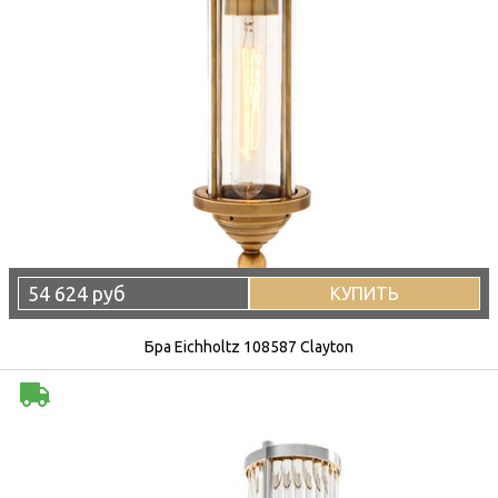
54 624 руб
КУПИТЬ
Бра Eichholtz 108587 Clayton