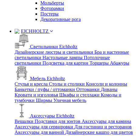
Мольберты
Фоторамки
Постеры
Декоративные рога
EICHHOLTZ
Светильники Eichholtz
Дизайнерские люстры и светильники
Бра и настенные
светильники
Настольные лампы
Потолочные
светильники
Подсветка для картин
Торшеры
Абажуры
Мебель Eichholtz
Стулья и кресла
Столы и столики
Консоли и колонны
Банкетки / пуфы / оттоманки
Оттоманки
Диваны
Кровати и изголовья
Шкафы и стеллажи
Комоды и
тумбочки
Ширмы
Уличная мебель
Аксессуары Eichholtz
Вешалки
Подставки для зонтов
Аксессуары для камина
Аксессуары для сервировки
Для гостиниц и ресторанов
Аксессуары для ванной
Дизайнерские кашпо для цветов