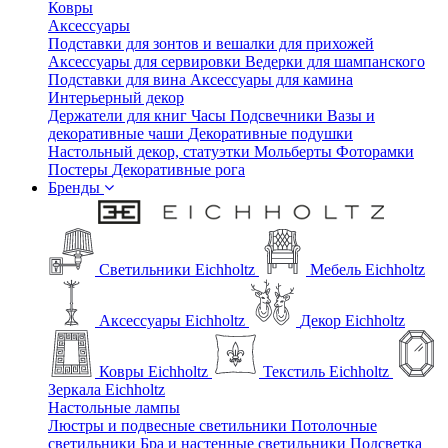
Ковры
Аксессуары
Подставки для зонтов и вешалки для прихожей
Аксессуары для сервировки
Ведерки для шампанского
Подставки для вина
Аксессуары для камина
Интерьерный декор
Держатели для книг
Часы
Подсвечники
Вазы и
декоративные чаши
Декоративные подушки
Настольный декор, статуэтки
Мольберты
Фоторамки
Постеры
Декоративные рога
Бренды
Светильники Eichholtz
Мебель Eichholtz
Аксессуары Eichholtz
Декор Eichholtz
Ковры Eichholtz
Текстиль Eichholtz
Зеркала Eichholtz
Настольные лампы
Люстры и подвесные светильники
Потолочные
светильники
Бра и настенные светильники
Подсветка