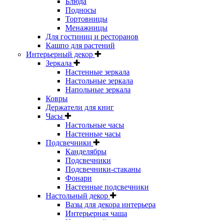
Блюда
Подносы
Тортовницы
Менажницы
Для гостиниц и ресторанов
Кашпо для растений
Интерьерный декор
Зеркала
Настенные зеркала
Настольные зеркала
Напольные зеркала
Ковры
Держатели для книг
Часы
Настольные часы
Настенные часы
Подсвечники
Канделябры
Подсвечники
Подсвечники-стаканы
Фонари
Настенные подсвечники
Настольный декор
Вазы для декора интерьера
Интерьерная чаша