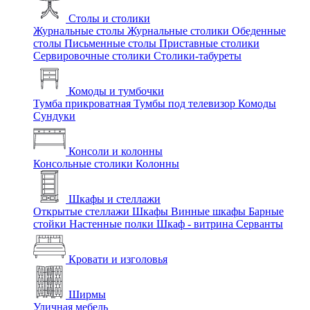
Столы и столики
Журнальные столы
Журнальные столики
Обеденные
столы
Письменные столы
Приставные столики
Сервировочные столики
Столики-табуреты
Комоды и тумбочки
Тумба прикроватная
Тумбы под телевизор
Комоды
Сундуки
Консоли и колонны
Консольные столики
Колонны
Шкафы и стеллажи
Открытые стеллажи
Шкафы
Винные шкафы
Барные
стойки
Настенные полки
Шкаф - витрина
Серванты
Кровати и изголовья
Ширмы
Уличная мебель