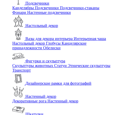
Подсвечники
Канделябры
Подсвечники
Подсвечники-стаканы
Фонари
Настенные подсвечники
Настольный декор
Вазы для декора интерьера
Интерьерная чаша
Настольный декор
Глобусы
Канцелярские
принадлежности
Обелиски
Фигурки и скульптура
Скульптуры животных
Статуи
Этнические скульптуры
Транспорт
Дизайнерские рамки для фотографий
Настенный декор
Декоративные рога
Настенный декор
Шкатулки