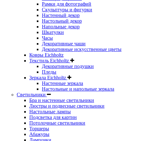
Рамки для фотографий
Скульптуры и фигурки
Настенный декор
Настольный декор
Напольные декор
Шкатулки
Часы
Декоративные чаши
Декоративные искусственные цветы
Ковры Eichholtz
Текстиль Eichholtz
Декоративные подушки
Пледы
Зеркала Eichholtz
Настенные зеркала
Настольные и напольные зеркала
Светильники
Бра и настенные светильники
Люстры и подвесные светильники
Настольные лампы
Подсветка для картин
Потолочные светильники
Торшеры
Абажуры
Лампочки