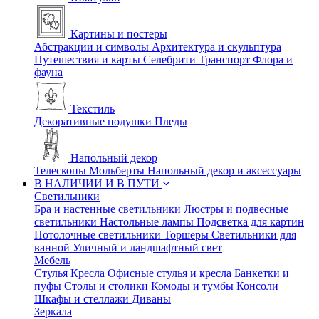
Картины и постеры
Абстракции и символы
Архитектура и скульптура
Путешествия и карты
Селебрити
Транспорт
Флора и
фауна
Текстиль
Декоративные подушки
Пледы
Напольный декор
Телескопы
Мольберты
Напольный декор и аксессуары
В НАЛИЧИИ И В ПУТИ
Светильники
Бра и настенные светильники
Люстры и подвесные
светильники
Настольные лампы
Подсветка для картин
Потолочные светильники
Торшеры
Светильники для
ванной
Уличный и ландшафтный свет
Мебель
Стулья
Кресла
Офисные стулья и кресла
Банкетки и
пуфы
Столы и столики
Комоды и тумбы
Консоли
Шкафы и стеллажи
Диваны
Зеркала