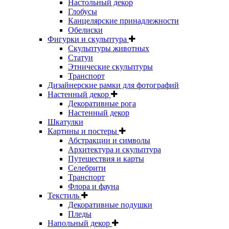
Настольный декор
Глобусы
Канцелярские принадлежности
Обелиски
Фигурки и скульптура
Скульптуры животных
Статуи
Этнические скульптуры
Транспорт
Дизайнерские рамки для фотографий
Настенный декор
Декоративные рога
Настенный декор
Шкатулки
Картины и постеры
Абстракции и символы
Архитектура и скульптура
Путешествия и карты
Селебрити
Транспорт
Флора и фауна
Текстиль
Декоративные подушки
Пледы
Напольный декор