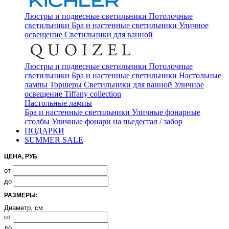
Люстры и подвесные светильники
Потолочные
светильники
Бра и настенные светильники
Уличное
освещение
Светильники для ванной
Люстры и подвесные светильники
Потолочные
светильники
Бра и настенные светильники
Настольные
лампы
Торшеры
Светильники для ванной
Уличное
освещение
Tiffany collection
Настольные лампы
Бра и настенные светильники
Уличные фонарные
столбы
Уличные фонари на пьедестал / забор
ПОДАРКИ
SUMMER SALE
ЦЕНА, РУБ
от
до
РАЗМЕРЫ:
Диаметр, см
от
до