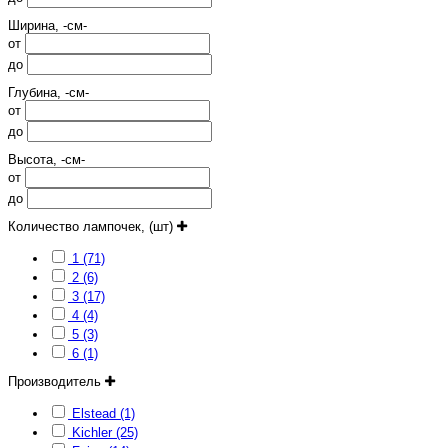
Ширина, -см-
от
до
Глубина, -см-
от
до
Высота, -см-
от
до
Количество лампочек, (шт)
1 (71)
2 (6)
3 (17)
4 (4)
5 (3)
6 (1)
Производитель
Elstead (1)
Kichler (25)