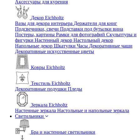
Аксессуары для курения
Декор Eichholtz
Вазы для декора интерьера
Держатели для книг
Подсвечники, свечи
Подставки под бутылки вина
Постеры, картины
Рамки для фотографий
Скульптуры и
фигурки
Настенный декор
Настольный декор
Напольные декор
Шкатулки
Часы
Декоративные чаши
Декоративные искусственные цветы
Ковры Eichholtz
Текстиль Eichholtz
Декоративные подушки
Пледы
Зеркала Eichholtz
Настенные зеркала
Настольные и напольные зеркала
Светильники
Бра и настенные светильники