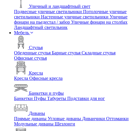
Уличный и ландшафтный свет
Подвесные уличные светильники
Потолочные уличные
светильники
Настенные уличные светильники
Уличные
фонари на пьедестал / забор
Уличные фонари на столбах
Ландшафтный светильник
Мебель
Стулья
Обеденные стулья
Барные стулья
Складные стулья
Офисные стулья
Кресла
Кресла
Офисные кресла
Банкетки и пуфы
Банкетки
Пуфы
Табуреты
Подставки для ног
Диваны
Прямые диваны
Угловые диваны
Диванчики
Оттоманки
Модульные диваны
Шезлонги