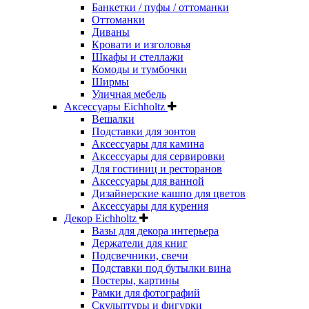
Банкетки / пуфы / оттоманки
Оттоманки
Диваны
Кровати и изголовья
Шкафы и стеллажи
Комоды и тумбочки
Ширмы
Уличная мебель
Аксессуары Eichholtz
Вешалки
Подставки для зонтов
Аксессуары для камина
Аксессуары для сервировки
Для гостиниц и ресторанов
Аксессуары для ванной
Дизайнерские кашпо для цветов
Аксессуары для курения
Декор Eichholtz
Вазы для декора интерьера
Держатели для книг
Подсвечники, свечи
Подставки под бутылки вина
Постеры, картины
Рамки для фотографий
Скульптуры и фигурки