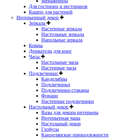
Менажницы
Для гостиниц и ресторанов
Кашпо для растений
Интерьерный декор
Зеркала
Настенные зеркала
Настольные зеркала
Напольные зеркала
Ковры
Держатели для книг
Часы
Настольные часы
Настенные часы
Подсвечники
Канделябры
Подсвечники
Подсвечники-стаканы
Фонари
Настенные подсвечники
Настольный декор
Вазы для декора интерьера
Интерьерная чаша
Настольный декор
Глобусы
Канцелярские принадлежности