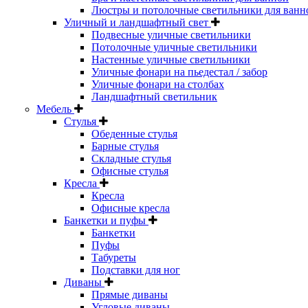
Люстры и потолочные светильники для ванн
Уличный и ландшафтный свет
Подвесные уличные светильники
Потолочные уличные светильники
Настенные уличные светильники
Уличные фонари на пьедестал / забор
Уличные фонари на столбах
Ландшафтный светильник
Мебель
Стулья
Обеденные стулья
Барные стулья
Складные стулья
Офисные стулья
Кресла
Кресла
Офисные кресла
Банкетки и пуфы
Банкетки
Пуфы
Табуреты
Подставки для ног
Диваны
Прямые диваны
Угловые диваны