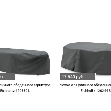
уб
17 640 руб
личного обеденного гарнитура
Чехол для уличного обеденно
Eichholtz 120330 L
Eichholtz 120244 S