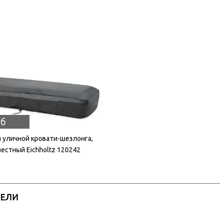
уб
 уличной кровати-шезлонга,
естный Eichholtz 120242
РЕЛИ