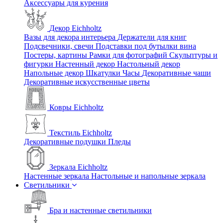
Аксессуары для курения
Декор Eichholtz
Вазы для декора интерьера
Держатели для книг
Подсвечники, свечи
Подставки под бутылки вина
Постеры, картины
Рамки для фотографий
Скульптуры и
фигурки
Настенный декор
Настольный декор
Напольные декор
Шкатулки
Часы
Декоративные чаши
Декоративные искусственные цветы
Ковры Eichholtz
Текстиль Eichholtz
Декоративные подушки
Пледы
Зеркала Eichholtz
Настенные зеркала
Настольные и напольные зеркала
Светильники
Бра и настенные светильники