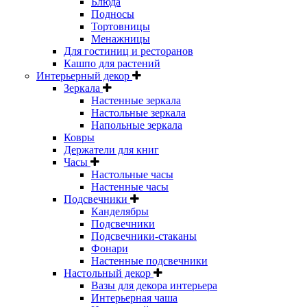
Блюда
Подносы
Тортовницы
Менажницы
Для гостиниц и ресторанов
Кашпо для растений
Интерьерный декор
Зеркала
Настенные зеркала
Настольные зеркала
Напольные зеркала
Ковры
Держатели для книг
Часы
Настольные часы
Настенные часы
Подсвечники
Канделябры
Подсвечники
Подсвечники-стаканы
Фонари
Настенные подсвечники
Настольный декор
Вазы для декора интерьера
Интерьерная чаша