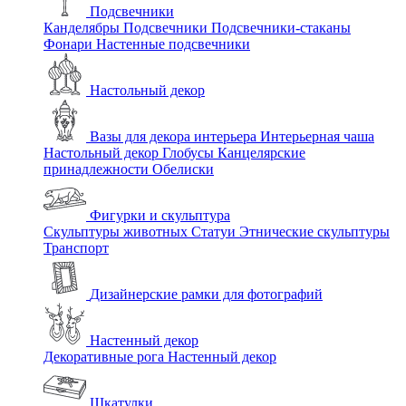
Подсвечники
Канделябры
Подсвечники
Подсвечники-стаканы
Фонари
Настенные подсвечники
Настольный декор
Вазы для декора интерьера
Интерьерная чаша
Настольный декор
Глобусы
Канцелярские
принадлежности
Обелиски
Фигурки и скульптура
Скульптуры животных
Статуи
Этнические скульптуры
Транспорт
Дизайнерские рамки для фотографий
Настенный декор
Декоративные рога
Настенный декор
Шкатулки