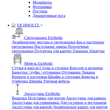
Мольберты
Фоторамки
Постеры
Декоративные рога
EICHHOLTZ
Светильники Eichholtz
Дизайнерские люстры и светильники
Бра и настенные
светильники
Настольные лампы
Потолочные
светильники
Подсветка для картин
Торшеры
Абажуры
Мебель Eichholtz
Стулья и кресла
Столы и столики
Консоли и колонны
Банкетки / пуфы / оттоманки
Оттоманки
Диваны
Кровати и изголовья
Шкафы и стеллажи
Комоды и
тумбочки
Ширмы
Уличная мебель
Аксессуары Eichholtz
Вешалки
Подставки для зонтов
Аксессуары для камина
Аксессуары для сервировки
Для гостиниц и ресторанов
Аксессуары для ванной
Дизайнерские кашпо для цветов