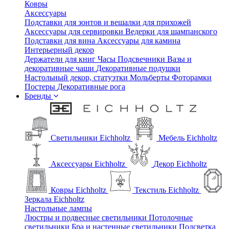
Ковры
Аксессуары
Подставки для зонтов и вешалки для прихожей
Аксессуары для сервировки
Ведерки для шампанского
Подставки для вина
Аксессуары для камина
Интерьерный декор
Держатели для книг
Часы
Подсвечники
Вазы и
декоративные чаши
Декоративные подушки
Настольный декор, статуэтки
Мольберты
Фоторамки
Постеры
Декоративные рога
Бренды
Светильники Eichholtz
Мебель Eichholtz
Аксессуары Eichholtz
Декор Eichholtz
Ковры Eichholtz
Текстиль Eichholtz
Зеркала Eichholtz
Настольные лампы
Люстры и подвесные светильники
Потолочные
светильники
Бра и настенные светильники
Подсветка