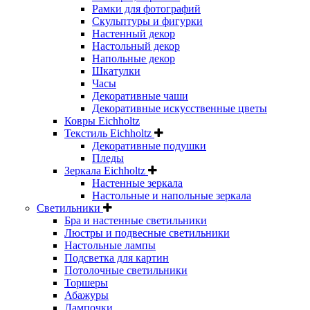
Рамки для фотографий
Скульптуры и фигурки
Настенный декор
Настольный декор
Напольные декор
Шкатулки
Часы
Декоративные чаши
Декоративные искусственные цветы
Ковры Eichholtz
Текстиль Eichholtz
Декоративные подушки
Пледы
Зеркала Eichholtz
Настенные зеркала
Настольные и напольные зеркала
Светильники
Бра и настенные светильники
Люстры и подвесные светильники
Настольные лампы
Подсветка для картин
Потолочные светильники
Торшеры
Абажуры
Лампочки