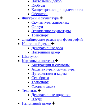
Настольный декор
Глобусы
Канцелярские принадлежности
Обелиски
Фигурки и скульптура
Скульптуры животных
Статуи
Этнические скульптуры
Транспорт
Дизайнерские рамки для фотографий
Настенный декор
Декоративные рога
Настенный декор
Шкатулки
Картины и постеры
Абстракции и символы
Архитектура и скульптура
Путешествия и карты
Селебрити
Транспорт
Флора и фауна
Текстиль
Декоративные подушки
Пледы
Напольный декор