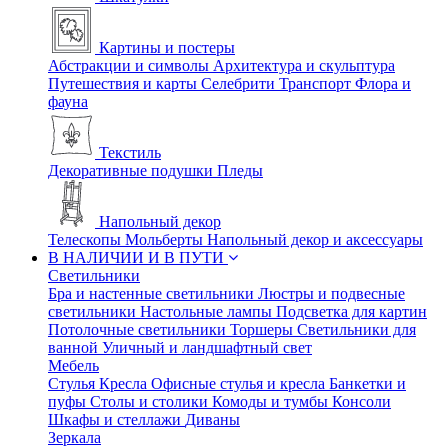
Картины и постеры
Абстракции и символы
Архитектура и скульптура
Путешествия и карты
Селебрити
Транспорт
Флора и
фауна
Текстиль
Декоративные подушки
Пледы
Напольный декор
Телескопы
Мольберты
Напольный декор и аксессуары
В НАЛИЧИИ И В ПУТИ
Светильники
Бра и настенные светильники
Люстры и подвесные
светильники
Настольные лампы
Подсветка для картин
Потолочные светильники
Торшеры
Светильники для
ванной
Уличный и ландшафтный свет
Мебель
Стулья
Кресла
Офисные стулья и кресла
Банкетки и
пуфы
Столы и столики
Комоды и тумбы
Консоли
Шкафы и стеллажи
Диваны
Зеркала