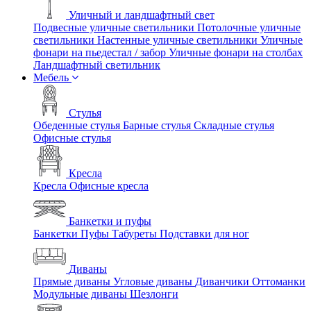
Уличный и ландшафтный свет
Подвесные уличные светильники
Потолочные уличные
светильники
Настенные уличные светильники
Уличные
фонари на пьедестал / забор
Уличные фонари на столбах
Ландшафтный светильник
Мебель
Стулья
Обеденные стулья
Барные стулья
Складные стулья
Офисные стулья
Кресла
Кресла
Офисные кресла
Банкетки и пуфы
Банкетки
Пуфы
Табуреты
Подставки для ног
Диваны
Прямые диваны
Угловые диваны
Диванчики
Оттоманки
Модульные диваны
Шезлонги