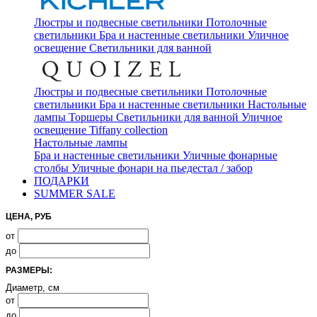
Люстры и подвесные светильники
Потолочные
светильники
Бра и настенные светильники
Уличное
освещение
Светильники для ванной
Люстры и подвесные светильники
Потолочные
светильники
Бра и настенные светильники
Настольные
лампы
Торшеры
Светильники для ванной
Уличное
освещение
Tiffany collection
Настольные лампы
Бра и настенные светильники
Уличные фонарные
столбы
Уличные фонари на пьедестал / забор
ПОДАРКИ
SUMMER SALE
ЦЕНА, РУБ
от
до
РАЗМЕРЫ:
Диаметр, см
от
до