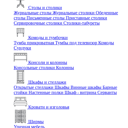
Столы и столики
Журнальные столы
Журнальные столики
Обеденные
столы
Письменные столы
Приставные столики
Сервировочные столики
Столики-табуреты
Комоды и тумбочки
Тумба прикроватная
Тумбы под телевизор
Комоды
Сундуки
Консоли и колонны
Консольные столики
Колонны
Шкафы и стеллажи
Открытые стеллажи
Шкафы
Винные шкафы
Барные
стойки
Настенные полки
Шкаф - витрина
Серванты
Кровати и изголовья
Ширмы
Уличная мебель