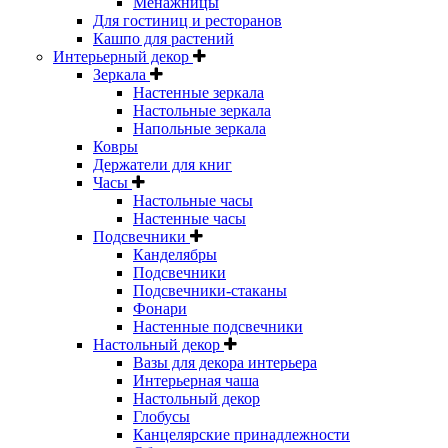
Менажницы
Для гостиниц и ресторанов
Кашпо для растений
Интерьерный декор
Зеркала
Настенные зеркала
Настольные зеркала
Напольные зеркала
Ковры
Держатели для книг
Часы
Настольные часы
Настенные часы
Подсвечники
Канделябры
Подсвечники
Подсвечники-стаканы
Фонари
Настенные подсвечники
Настольный декор
Вазы для декора интерьера
Интерьерная чаша
Настольный декор
Глобусы
Канцелярские принадлежности