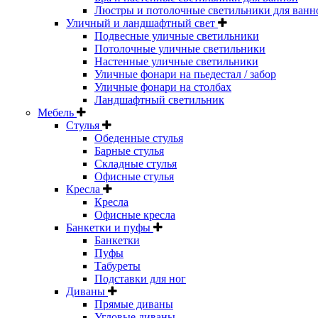
Люстры и потолочные светильники для ванн
Уличный и ландшафтный свет
Подвесные уличные светильники
Потолочные уличные светильники
Настенные уличные светильники
Уличные фонари на пьедестал / забор
Уличные фонари на столбах
Ландшафтный светильник
Мебель
Стулья
Обеденные стулья
Барные стулья
Складные стулья
Офисные стулья
Кресла
Кресла
Офисные кресла
Банкетки и пуфы
Банкетки
Пуфы
Табуреты
Подставки для ног
Диваны
Прямые диваны
Угловые диваны