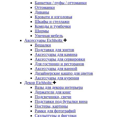
Банкетки / пуфы / оттоманки
Оттоманки
Диваны
Кровати и изголовья
Шкафы и стеллажи
Комоды и тумбочки
Ширмы
Уличная мебель
Аксессуары Eichholtz
Вешалки
Подставки для зонтов
Аксессуары для камина
Аксессуары для сервировки
Для гостиниц и ресторанов
Аксессуары для ванной
Дизайнерские кашпо для цветов
Аксессуары для курения
Декор Eichholtz
Вазы для декора интерьера
Держатели для книг
Подсвечники, свечи
Подставки под бутылки вина
Постеры, картины
Рамки для фотографий
Скульптуры и фигурки