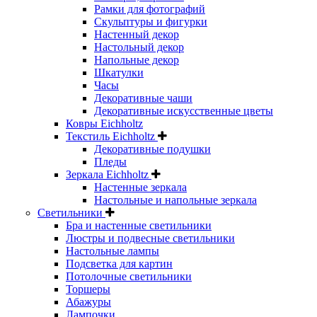
Рамки для фотографий
Скульптуры и фигурки
Настенный декор
Настольный декор
Напольные декор
Шкатулки
Часы
Декоративные чаши
Декоративные искусственные цветы
Ковры Eichholtz
Текстиль Eichholtz
Декоративные подушки
Пледы
Зеркала Eichholtz
Настенные зеркала
Настольные и напольные зеркала
Светильники
Бра и настенные светильники
Люстры и подвесные светильники
Настольные лампы
Подсветка для картин
Потолочные светильники
Торшеры
Абажуры
Лампочки