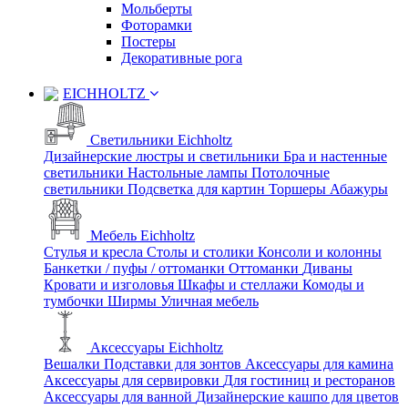
Мольберты
Фоторамки
Постеры
Декоративные рога
EICHHOLTZ
Светильники Eichholtz
Дизайнерские люстры и светильники
Бра и настенные
светильники
Настольные лампы
Потолочные
светильники
Подсветка для картин
Торшеры
Абажуры
Мебель Eichholtz
Стулья и кресла
Столы и столики
Консоли и колонны
Банкетки / пуфы / оттоманки
Оттоманки
Диваны
Кровати и изголовья
Шкафы и стеллажи
Комоды и
тумбочки
Ширмы
Уличная мебель
Аксессуары Eichholtz
Вешалки
Подставки для зонтов
Аксессуары для камина
Аксессуары для сервировки
Для гостиниц и ресторанов
Аксессуары для ванной
Дизайнерские кашпо для цветов