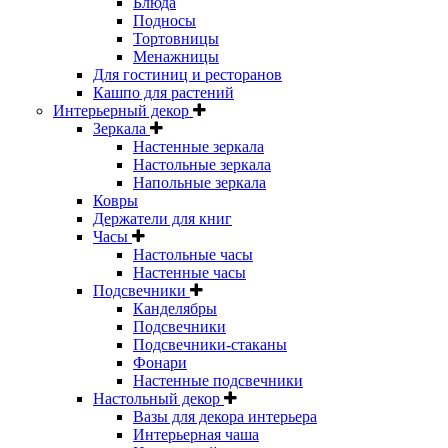
Блюда
Подносы
Тортовницы
Менажницы
Для гостиниц и ресторанов
Кашпо для растений
Интерьерный декор
Зеркала
Настенные зеркала
Настольные зеркала
Напольные зеркала
Ковры
Держатели для книг
Часы
Настольные часы
Настенные часы
Подсвечники
Канделябры
Подсвечники
Подсвечники-стаканы
Фонари
Настенные подсвечники
Настольный декор
Вазы для декора интерьера
Интерьерная чаша