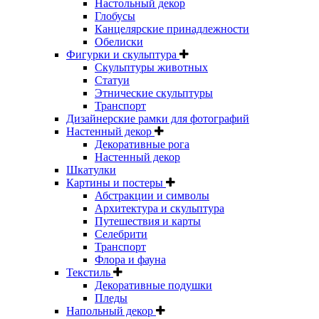
Настольный декор
Глобусы
Канцелярские принадлежности
Обелиски
Фигурки и скульптура
Скульптуры животных
Статуи
Этнические скульптуры
Транспорт
Дизайнерские рамки для фотографий
Настенный декор
Декоративные рога
Настенный декор
Шкатулки
Картины и постеры
Абстракции и символы
Архитектура и скульптура
Путешествия и карты
Селебрити
Транспорт
Флора и фауна
Текстиль
Декоративные подушки
Пледы
Напольный декор