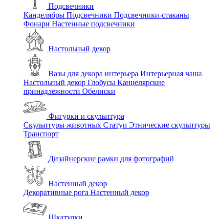
Подсвечники
Канделябры
Подсвечники
Подсвечники-стаканы
Фонари
Настенные подсвечники
Настольный декор
Вазы для декора интерьера
Интерьерная чаша
Настольный декор
Глобусы
Канцелярские
принадлежности
Обелиски
Фигурки и скульптура
Скульптуры животных
Статуи
Этнические скульптуры
Транспорт
Дизайнерские рамки для фотографий
Настенный декор
Декоративные рога
Настенный декор
Шкатулки