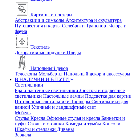
Картины и постеры
Абстракции и символы
Архитектура и скульптура
Путешествия и карты
Селебрити
Транспорт
Флора и
фауна
Текстиль
Декоративные подушки
Пледы
Напольный декор
Телескопы
Мольберты
Напольный декор и аксессуары
В НАЛИЧИИ И В ПУТИ
Светильники
Бра и настенные светильники
Люстры и подвесные
светильники
Настольные лампы
Подсветка для картин
Потолочные светильники
Торшеры
Светильники для
ванной
Уличный и ландшафтный свет
Мебель
Стулья
Кресла
Офисные стулья и кресла
Банкетки и
пуфы
Столы и столики
Комоды и тумбы
Консоли
Шкафы и стеллажи
Диваны
Зеркала