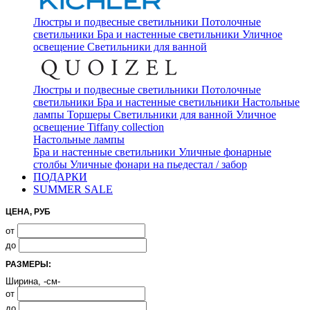
Люстры и подвесные светильники
Потолочные
светильники
Бра и настенные светильники
Уличное
освещение
Светильники для ванной
Люстры и подвесные светильники
Потолочные
светильники
Бра и настенные светильники
Настольные
лампы
Торшеры
Светильники для ванной
Уличное
освещение
Tiffany collection
Настольные лампы
Бра и настенные светильники
Уличные фонарные
столбы
Уличные фонари на пьедестал / забор
ПОДАРКИ
SUMMER SALE
ЦЕНА, РУБ
от
до
РАЗМЕРЫ:
Ширина, -см-
от
до