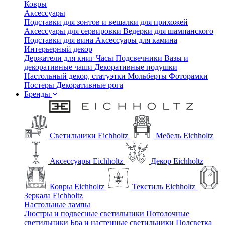
Ковры
Аксессуары
Подставки для зонтов и вешалки для прихожей
Аксессуары для сервировки
Ведерки для шампанского
Подставки для вина
Аксессуары для камина
Интерьерный декор
Держатели для книг
Часы
Подсвечники
Вазы и
декоративные чаши
Декоративные подушки
Настольный декор, статуэтки
Мольберты
Фоторамки
Постеры
Декоративные рога
Бренды
Светильники Eichholtz
Мебель Eichholtz
Аксессуары Eichholtz
Декор Eichholtz
Ковры Eichholtz
Текстиль Eichholtz
Зеркала Eichholtz
Настольные лампы
Люстры и подвесные светильники
Потолочные
светильники
Бра и настенные светильники
Подсветка