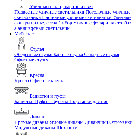
Уличный и ландшафтный свет
Подвесные уличные светильники
Потолочные уличные
светильники
Настенные уличные светильники
Уличные
фонари на пьедестал / забор
Уличные фонари на столбах
Ландшафтный светильник
Мебель
Стулья
Обеденные стулья
Барные стулья
Складные стулья
Офисные стулья
Кресла
Кресла
Офисные кресла
Банкетки и пуфы
Банкетки
Пуфы
Табуреты
Подставки для ног
Диваны
Прямые диваны
Угловые диваны
Диванчики
Оттоманки
Модульные диваны
Шезлонги