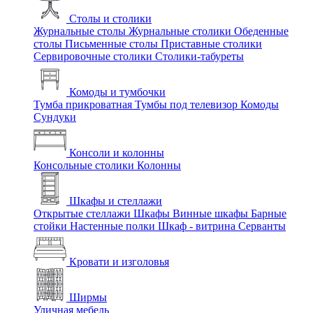
Столы и столики
Журнальные столы
Журнальные столики
Обеденные
столы
Письменные столы
Приставные столики
Сервировочные столики
Столики-табуреты
Комоды и тумбочки
Тумба прикроватная
Тумбы под телевизор
Комоды
Сундуки
Консоли и колонны
Консольные столики
Колонны
Шкафы и стеллажи
Открытые стеллажи
Шкафы
Винные шкафы
Барные
стойки
Настенные полки
Шкаф - витрина
Серванты
Кровати и изголовья
Ширмы
Уличная мебель