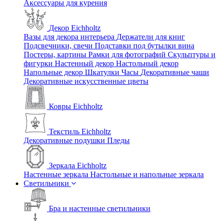
Аксессуары для курения
Декор Eichholtz
Вазы для декора интерьера
Держатели для книг
Подсвечники, свечи
Подставки под бутылки вина
Постеры, картины
Рамки для фотографий
Скульптуры и
фигурки
Настенный декор
Настольный декор
Напольные декор
Шкатулки
Часы
Декоративные чаши
Декоративные искусственные цветы
Ковры Eichholtz
Текстиль Eichholtz
Декоративные подушки
Пледы
Зеркала Eichholtz
Настенные зеркала
Настольные и напольные зеркала
Светильники
Бра и настенные светильники