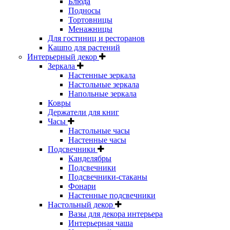
Блюда
Подносы
Тортовницы
Менажницы
Для гостиниц и ресторанов
Кашпо для растений
Интерьерный декор
Зеркала
Настенные зеркала
Настольные зеркала
Напольные зеркала
Ковры
Держатели для книг
Часы
Настольные часы
Настенные часы
Подсвечники
Канделябры
Подсвечники
Подсвечники-стаканы
Фонари
Настенные подсвечники
Настольный декор
Вазы для декора интерьера
Интерьерная чаша