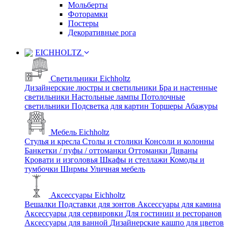
Мольберты
Фоторамки
Постеры
Декоративные рога
EICHHOLTZ
Светильники Eichholtz
Дизайнерские люстры и светильники
Бра и настенные
светильники
Настольные лампы
Потолочные
светильники
Подсветка для картин
Торшеры
Абажуры
Мебель Eichholtz
Стулья и кресла
Столы и столики
Консоли и колонны
Банкетки / пуфы / оттоманки
Оттоманки
Диваны
Кровати и изголовья
Шкафы и стеллажи
Комоды и
тумбочки
Ширмы
Уличная мебель
Аксессуары Eichholtz
Вешалки
Подставки для зонтов
Аксессуары для камина
Аксессуары для сервировки
Для гостиниц и ресторанов
Аксессуары для ванной
Дизайнерские кашпо для цветов