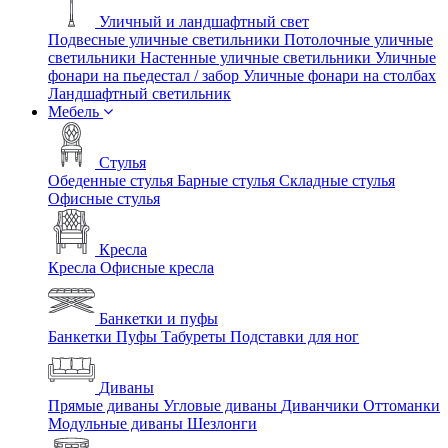
Уличный и ландшафтный свет
Подвесные уличные светильники
Потолочные уличные
светильники
Настенные уличные светильники
Уличные
фонари на пьедестал / забор
Уличные фонари на столбах
Ландшафтный светильник
Мебель
Стулья
Обеденные стулья
Барные стулья
Складные стулья
Офисные стулья
Кресла
Кресла
Офисные кресла
Банкетки и пуфы
Банкетки
Пуфы
Табуреты
Подставки для ног
Диваны
Прямые диваны
Угловые диваны
Диванчики
Оттоманки
Модульные диваны
Шезлонги