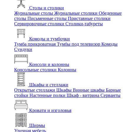
Столы и столики
Журнальные столы
Журнальные столики
Обеденные
столы
Письменные столы
Приставные столики
Сервировочные столики
Столики-табуреты
Комоды и тумбочки
Тумба прикроватная
Тумбы под телевизор
Комоды
Сундуки
Консоли и колонны
Консольные столики
Колонны
Шкафы и стеллажи
Открытые стеллажи
Шкафы
Винные шкафы
Барные
стойки
Настенные полки
Шкаф - витрина
Серванты
Кровати и изголовья
Ширмы
Уличная мебель