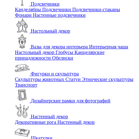
Подсвечники
Канделябры
Подсвечники
Подсвечники-стаканы
Фонари
Настенные подсвечники
Настольный декор
Вазы для декора интерьера
Интерьерная чаша
Настольный декор
Глобусы
Канцелярские
принадлежности
Обелиски
Фигурки и скульптура
Скульптуры животных
Статуи
Этнические скульптуры
Транспорт
Дизайнерские рамки для фотографий
Настенный декор
Декоративные рога
Настенный декор
Шкатулки