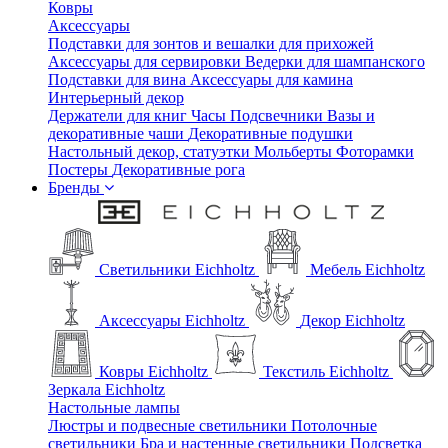
Ковры
Аксессуары
Подставки для зонтов и вешалки для прихожей
Аксессуары для сервировки
Ведерки для шампанского
Подставки для вина
Аксессуары для камина
Интерьерный декор
Держатели для книг
Часы
Подсвечники
Вазы и
декоративные чаши
Декоративные подушки
Настольный декор, статуэтки
Мольберты
Фоторамки
Постеры
Декоративные рога
Бренды
Светильники Eichholtz
Мебель Eichholtz
Аксессуары Eichholtz
Декор Eichholtz
Ковры Eichholtz
Текстиль Eichholtz
Зеркала Eichholtz
Настольные лампы
Люстры и подвесные светильники
Потолочные
светильники
Бра и настенные светильники
Подсветка