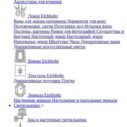
Аксессуары для курения
Декор Eichholtz
Вазы для декора интерьера
Держатели для книг
Подсвечники, свечи
Подставки под бутылки вина
Постеры, картины
Рамки для фотографий
Скульптуры и
фигурки
Настенный декор
Настольный декор
Напольные декор
Шкатулки
Часы
Декоративные чаши
Декоративные искусственные цветы
Ковры Eichholtz
Текстиль Eichholtz
Декоративные подушки
Пледы
Зеркала Eichholtz
Настенные зеркала
Настольные и напольные зеркала
Светильники
Бра и настенные светильники