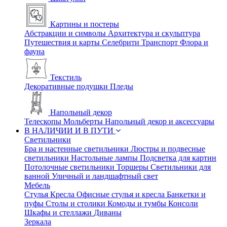
Картины и постеры
Абстракции и символы
Архитектура и скульптура
Путешествия и карты
Селебрити
Транспорт
Флора и
фауна
Текстиль
Декоративные подушки
Пледы
Напольный декор
Телескопы
Мольберты
Напольный декор и аксессуары
В НАЛИЧИИ И В ПУТИ
Светильники
Бра и настенные светильники
Люстры и подвесные
светильники
Настольные лампы
Подсветка для картин
Потолочные светильники
Торшеры
Светильники для
ванной
Уличный и ландшафтный свет
Мебель
Стулья
Кресла
Офисные стулья и кресла
Банкетки и
пуфы
Столы и столики
Комоды и тумбы
Консоли
Шкафы и стеллажи
Диваны
Зеркала