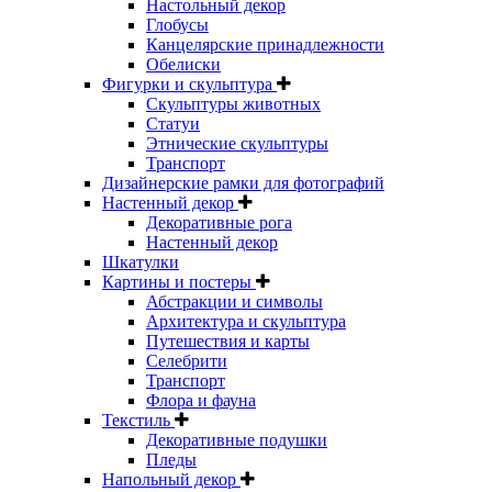
Настольный декор
Глобусы
Канцелярские принадлежности
Обелиски
Фигурки и скульптура
Скульптуры животных
Статуи
Этнические скульптуры
Транспорт
Дизайнерские рамки для фотографий
Настенный декор
Декоративные рога
Настенный декор
Шкатулки
Картины и постеры
Абстракции и символы
Архитектура и скульптура
Путешествия и карты
Селебрити
Транспорт
Флора и фауна
Текстиль
Декоративные подушки
Пледы
Напольный декор