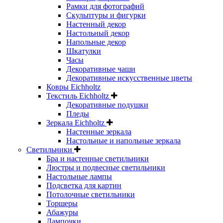
Рамки для фотографий
Скульптуры и фигурки
Настенный декор
Настольный декор
Напольные декор
Шкатулки
Часы
Декоративные чаши
Декоративные искусственные цветы
Ковры Eichholtz
Текстиль Eichholtz
Декоративные подушки
Пледы
Зеркала Eichholtz
Настенные зеркала
Настольные и напольные зеркала
Светильники
Бра и настенные светильники
Люстры и подвесные светильники
Настольные лампы
Подсветка для картин
Потолочные светильники
Торшеры
Абажуры
Лампочки