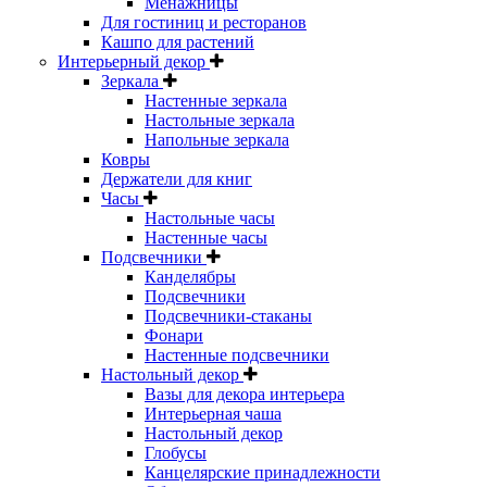
Менажницы
Для гостиниц и ресторанов
Кашпо для растений
Интерьерный декор
Зеркала
Настенные зеркала
Настольные зеркала
Напольные зеркала
Ковры
Держатели для книг
Часы
Настольные часы
Настенные часы
Подсвечники
Канделябры
Подсвечники
Подсвечники-стаканы
Фонари
Настенные подсвечники
Настольный декор
Вазы для декора интерьера
Интерьерная чаша
Настольный декор
Глобусы
Канцелярские принадлежности