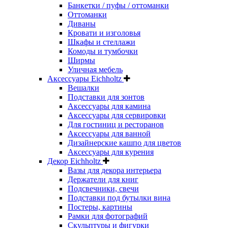
Банкетки / пуфы / оттоманки
Оттоманки
Диваны
Кровати и изголовья
Шкафы и стеллажи
Комоды и тумбочки
Ширмы
Уличная мебель
Аксессуары Eichholtz
Вешалки
Подставки для зонтов
Аксессуары для камина
Аксессуары для сервировки
Для гостиниц и ресторанов
Аксессуары для ванной
Дизайнерские кашпо для цветов
Аксессуары для курения
Декор Eichholtz
Вазы для декора интерьера
Держатели для книг
Подсвечники, свечи
Подставки под бутылки вина
Постеры, картины
Рамки для фотографий
Скульптуры и фигурки