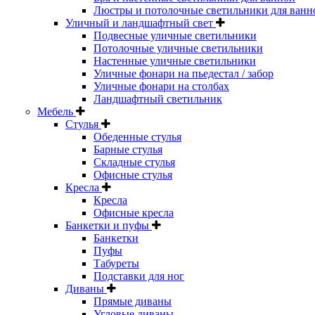
Люстры и потолочные светильники для ванн
Уличный и ландшафтный свет
Подвесные уличные светильники
Потолочные уличные светильники
Настенные уличные светильники
Уличные фонари на пьедестал / забор
Уличные фонари на столбах
Ландшафтный светильник
Мебель
Стулья
Обеденные стулья
Барные стулья
Складные стулья
Офисные стулья
Кресла
Кресла
Офисные кресла
Банкетки и пуфы
Банкетки
Пуфы
Табуреты
Подставки для ног
Диваны
Прямые диваны
Угловые диваны