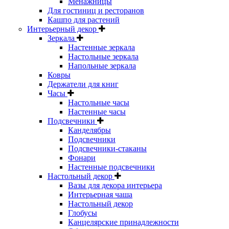
Менажницы
Для гостиниц и ресторанов
Кашпо для растений
Интерьерный декор
Зеркала
Настенные зеркала
Настольные зеркала
Напольные зеркала
Ковры
Держатели для книг
Часы
Настольные часы
Настенные часы
Подсвечники
Канделябры
Подсвечники
Подсвечники-стаканы
Фонари
Настенные подсвечники
Настольный декор
Вазы для декора интерьера
Интерьерная чаша
Настольный декор
Глобусы
Канцелярские принадлежности