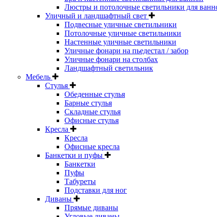
Люстры и потолочные светильники для ванн
Уличный и ландшафтный свет
Подвесные уличные светильники
Потолочные уличные светильники
Настенные уличные светильники
Уличные фонари на пьедестал / забор
Уличные фонари на столбах
Ландшафтный светильник
Мебель
Стулья
Обеденные стулья
Барные стулья
Складные стулья
Офисные стулья
Кресла
Кресла
Офисные кресла
Банкетки и пуфы
Банкетки
Пуфы
Табуреты
Подставки для ног
Диваны
Прямые диваны
Угловые диваны