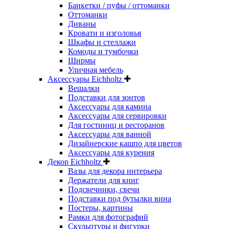
Банкетки / пуфы / оттоманки
Оттоманки
Диваны
Кровати и изголовья
Шкафы и стеллажи
Комоды и тумбочки
Ширмы
Уличная мебель
Аксессуары Eichholtz
Вешалки
Подставки для зонтов
Аксессуары для камина
Аксессуары для сервировки
Для гостиниц и ресторанов
Аксессуары для ванной
Дизайнерские кашпо для цветов
Аксессуары для курения
Декор Eichholtz
Вазы для декора интерьера
Держатели для книг
Подсвечники, свечи
Подставки под бутылки вина
Постеры, картины
Рамки для фотографий
Скульптуры и фигурки