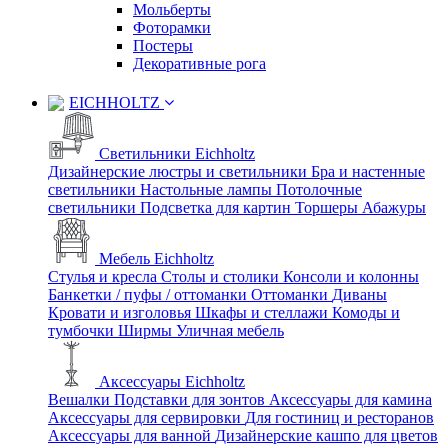
Мольберты
Фоторамки
Постеры
Декоративные рога
EICHHOLTZ
Светильники Eichholtz
Дизайнерские люстры и светильники
Бра и настенные
светильники
Настольные лампы
Потолочные
светильники
Подсветка для картин
Торшеры
Абажуры
Мебель Eichholtz
Стулья и кресла
Столы и столики
Консоли и колонны
Банкетки / пуфы / оттоманки
Оттоманки
Диваны
Кровати и изголовья
Шкафы и стеллажи
Комоды и
тумбочки
Ширмы
Уличная мебель
Аксессуары Eichholtz
Вешалки
Подставки для зонтов
Аксессуары для камина
Аксессуары для сервировки
Для гостиниц и ресторанов
Аксессуары для ванной
Дизайнерские кашпо для цветов