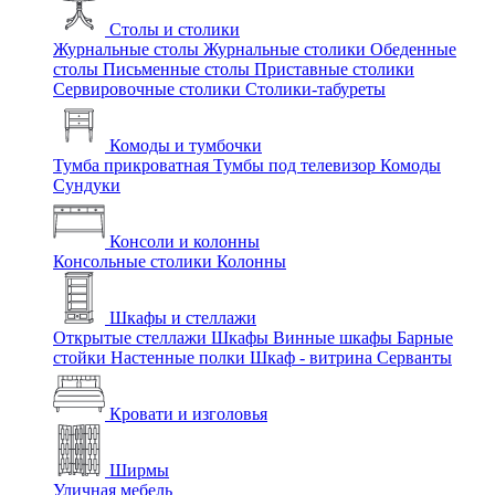
Столы и столики
Журнальные столы
Журнальные столики
Обеденные
столы
Письменные столы
Приставные столики
Сервировочные столики
Столики-табуреты
Комоды и тумбочки
Тумба прикроватная
Тумбы под телевизор
Комоды
Сундуки
Консоли и колонны
Консольные столики
Колонны
Шкафы и стеллажи
Открытые стеллажи
Шкафы
Винные шкафы
Барные
стойки
Настенные полки
Шкаф - витрина
Серванты
Кровати и изголовья
Ширмы
Уличная мебель