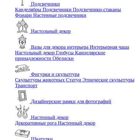
Подсвечники
Канделябры
Подсвечники
Подсвечники-стаканы
Фонари
Настенные подсвечники
Настольный декор
Вазы для декора интерьера
Интерьерная чаша
Настольный декор
Глобусы
Канцелярские
принадлежности
Обелиски
Фигурки и скульптура
Скульптуры животных
Статуи
Этнические скульптуры
Транспорт
Дизайнерские рамки для фотографий
Настенный декор
Декоративные рога
Настенный декор
Шкатулки