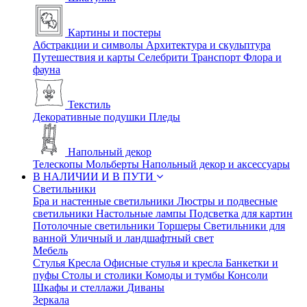
Картины и постеры
Абстракции и символы
Архитектура и скульптура
Путешествия и карты
Селебрити
Транспорт
Флора и
фауна
Текстиль
Декоративные подушки
Пледы
Напольный декор
Телескопы
Мольберты
Напольный декор и аксессуары
В НАЛИЧИИ И В ПУТИ
Светильники
Бра и настенные светильники
Люстры и подвесные
светильники
Настольные лампы
Подсветка для картин
Потолочные светильники
Торшеры
Светильники для
ванной
Уличный и ландшафтный свет
Мебель
Стулья
Кресла
Офисные стулья и кресла
Банкетки и
пуфы
Столы и столики
Комоды и тумбы
Консоли
Шкафы и стеллажи
Диваны
Зеркала