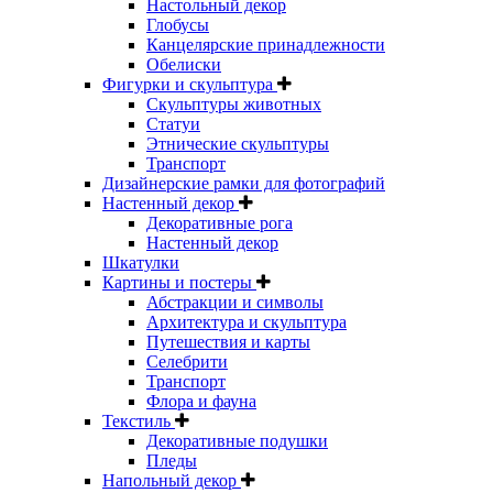
Настольный декор
Глобусы
Канцелярские принадлежности
Обелиски
Фигурки и скульптура
Скульптуры животных
Статуи
Этнические скульптуры
Транспорт
Дизайнерские рамки для фотографий
Настенный декор
Декоративные рога
Настенный декор
Шкатулки
Картины и постеры
Абстракции и символы
Архитектура и скульптура
Путешествия и карты
Селебрити
Транспорт
Флора и фауна
Текстиль
Декоративные подушки
Пледы
Напольный декор