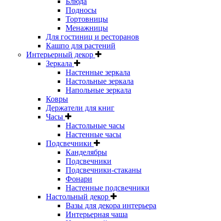
Блюда
Подносы
Тортовницы
Менажницы
Для гостиниц и ресторанов
Кашпо для растений
Интерьерный декор
Зеркала
Настенные зеркала
Настольные зеркала
Напольные зеркала
Ковры
Держатели для книг
Часы
Настольные часы
Настенные часы
Подсвечники
Канделябры
Подсвечники
Подсвечники-стаканы
Фонари
Настенные подсвечники
Настольный декор
Вазы для декора интерьера
Интерьерная чаша