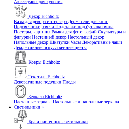
Аксессуары для курения
Декор Eichholtz
Вазы для декора интерьера
Держатели для книг
Подсвечники, свечи
Подставки под бутылки вина
Постеры, картины
Рамки для фотографий
Скульптуры и
фигурки
Настенный декор
Настольный декор
Напольные декор
Шкатулки
Часы
Декоративные чаши
Декоративные искусственные цветы
Ковры Eichholtz
Текстиль Eichholtz
Декоративные подушки
Пледы
Зеркала Eichholtz
Настенные зеркала
Настольные и напольные зеркала
Светильники
Бра и настенные светильники