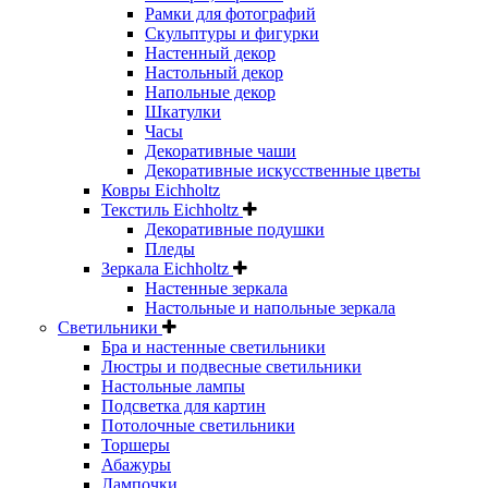
Рамки для фотографий
Скульптуры и фигурки
Настенный декор
Настольный декор
Напольные декор
Шкатулки
Часы
Декоративные чаши
Декоративные искусственные цветы
Ковры Eichholtz
Текстиль Eichholtz
Декоративные подушки
Пледы
Зеркала Eichholtz
Настенные зеркала
Настольные и напольные зеркала
Светильники
Бра и настенные светильники
Люстры и подвесные светильники
Настольные лампы
Подсветка для картин
Потолочные светильники
Торшеры
Абажуры
Лампочки