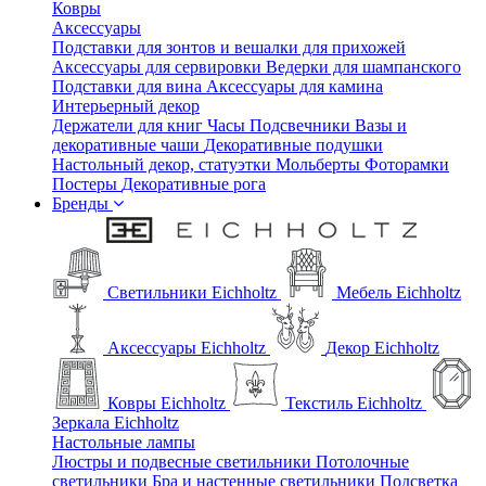
Ковры
Аксессуары
Подставки для зонтов и вешалки для прихожей
Аксессуары для сервировки
Ведерки для шампанского
Подставки для вина
Аксессуары для камина
Интерьерный декор
Держатели для книг
Часы
Подсвечники
Вазы и
декоративные чаши
Декоративные подушки
Настольный декор, статуэтки
Мольберты
Фоторамки
Постеры
Декоративные рога
Бренды
Светильники Eichholtz
Мебель Eichholtz
Аксессуары Eichholtz
Декор Eichholtz
Ковры Eichholtz
Текстиль Eichholtz
Зеркала Eichholtz
Настольные лампы
Люстры и подвесные светильники
Потолочные
светильники
Бра и настенные светильники
Подсветка