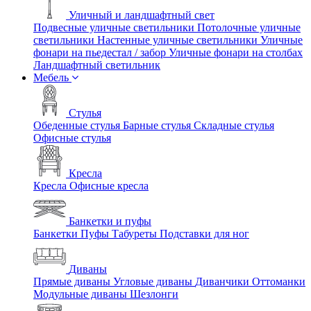
Уличный и ландшафтный свет
Подвесные уличные светильники
Потолочные уличные
светильники
Настенные уличные светильники
Уличные
фонари на пьедестал / забор
Уличные фонари на столбах
Ландшафтный светильник
Мебель
Стулья
Обеденные стулья
Барные стулья
Складные стулья
Офисные стулья
Кресла
Кресла
Офисные кресла
Банкетки и пуфы
Банкетки
Пуфы
Табуреты
Подставки для ног
Диваны
Прямые диваны
Угловые диваны
Диванчики
Оттоманки
Модульные диваны
Шезлонги