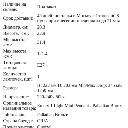
Наличие на
Под заказ
складе:
45 дней: поставка в Москву с 1 июля по 8
Срок доставки:
июля при внесении предоплаты до 21 мая
Диаметр, см:
20.3
Высота, -см-:
22.9
Min высота,
31.4
-см-:
Max высота,
121.4
-см-:
Тип цоколя
E27
лампы:
Количество
1
лампочек, (шт):
H: 222 мм D: 203 мм Min/Max Drop: 345 мм -
Размер:
1259 мм
Напряжение:
220-240v 50hz
Оригинальное
Emery 1 Light Mini Pendant - Palladian Bronze
названия товара:
Information:
Palladian Bronze
Страна бренда:
США
Производитель:
Quoizel