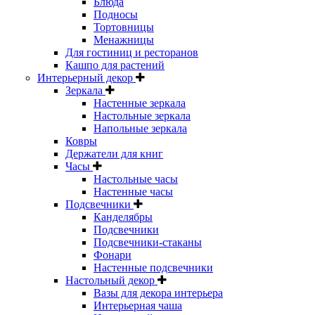
Блюда
Подносы
Тортовницы
Менажницы
Для гостиниц и ресторанов
Кашпо для растений
Интерьерный декор
Зеркала
Настенные зеркала
Настольные зеркала
Напольные зеркала
Ковры
Держатели для книг
Часы
Настольные часы
Настенные часы
Подсвечники
Канделябры
Подсвечники
Подсвечники-стаканы
Фонари
Настенные подсвечники
Настольный декор
Вазы для декора интерьера
Интерьерная чаша