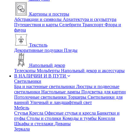
Картины и постеры
Абстракции и символы
Архитектура и скульптура
Путешествия и карты
Селебрити
Транспорт
Флора и
фауна
Текстиль
Декоративные подушки
Пледы
Напольный декор
Телескопы
Мольберты
Напольный декор и аксессуары
В НАЛИЧИИ И В ПУТИ
Светильники
Бра и настенные светильники
Люстры и подвесные
светильники
Настольные лампы
Подсветка для картин
Потолочные светильники
Торшеры
Светильники для
ванной
Уличный и ландшафтный свет
Мебель
Стулья
Кресла
Офисные стулья и кресла
Банкетки и
пуфы
Столы и столики
Комоды и тумбы
Консоли
Шкафы и стеллажи
Диваны
Зеркала