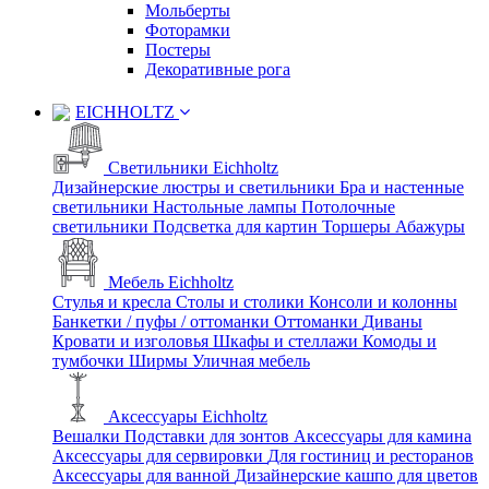
Мольберты
Фоторамки
Постеры
Декоративные рога
EICHHOLTZ
Светильники Eichholtz
Дизайнерские люстры и светильники
Бра и настенные
светильники
Настольные лампы
Потолочные
светильники
Подсветка для картин
Торшеры
Абажуры
Мебель Eichholtz
Стулья и кресла
Столы и столики
Консоли и колонны
Банкетки / пуфы / оттоманки
Оттоманки
Диваны
Кровати и изголовья
Шкафы и стеллажи
Комоды и
тумбочки
Ширмы
Уличная мебель
Аксессуары Eichholtz
Вешалки
Подставки для зонтов
Аксессуары для камина
Аксессуары для сервировки
Для гостиниц и ресторанов
Аксессуары для ванной
Дизайнерские кашпо для цветов