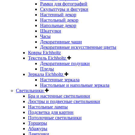
Рамки для фотографий
Скульптуры и фигурки
Настенный декор
Настольный декор
Напольные декор
Шкатулки
Часы
Декоративные чаши
Декоративные искусственные цветы
Ковры Eichholtz
Текстиль Eichholtz
Декоративные подушки
Пледы
Зеркала Eichholtz
Настенные зеркала
Настольные и напольные зеркала
Светильники
Бра и настенные светильники
Люстры и подвесные светильники
Настольные лампы
Подсветка для картин
Потолочные светильники
Торшеры
Абажуры
Лампочки