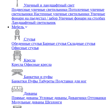
Уличный и ландшафтный свет
Подвесные уличные светильники
Потолочные уличные
светильники
Настенные уличные светильники
Уличные
фонари на пьедестал / забор
Уличные фонари на столбах
Ландшафтный светильник
Мебель
Стулья
Обеденные стулья
Барные стулья
Складные стулья
Офисные стулья
Кресла
Кресла
Офисные кресла
Банкетки и пуфы
Банкетки
Пуфы
Табуреты
Подставки для ног
Диваны
Прямые диваны
Угловые диваны
Диванчики
Оттоманки
Модульные диваны
Шезлонги