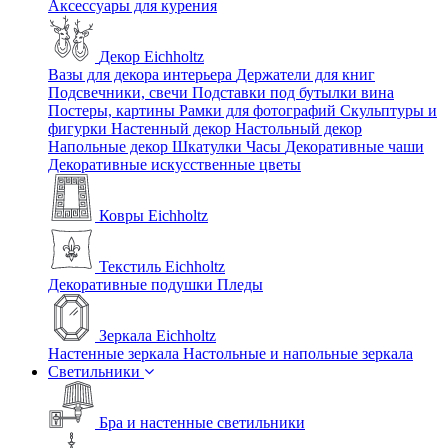
Аксессуары для курения
Декор Eichholtz
Вазы для декора интерьера
Держатели для книг
Подсвечники, свечи
Подставки под бутылки вина
Постеры, картины
Рамки для фотографий
Скульптуры и
фигурки
Настенный декор
Настольный декор
Напольные декор
Шкатулки
Часы
Декоративные чаши
Декоративные искусственные цветы
Ковры Eichholtz
Текстиль Eichholtz
Декоративные подушки
Пледы
Зеркала Eichholtz
Настенные зеркала
Настольные и напольные зеркала
Светильники
Бра и настенные светильники