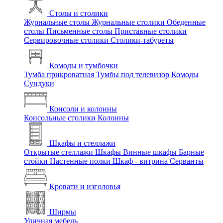
Столы и столики
Журнальные столы
Журнальные столики
Обеденные
столы
Письменные столы
Приставные столики
Сервировочные столики
Столики-табуреты
Комоды и тумбочки
Тумба прикроватная
Тумбы под телевизор
Комоды
Сундуки
Консоли и колонны
Консольные столики
Колонны
Шкафы и стеллажи
Открытые стеллажи
Шкафы
Винные шкафы
Барные
стойки
Настенные полки
Шкаф - витрина
Серванты
Кровати и изголовья
Ширмы
Уличная мебель