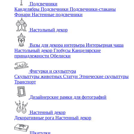
Подсвечники
Канделябры
Подсвечники
Подсвечники-стаканы
Фонари
Настенные подсвечники
Настольный декор
Вазы для декора интерьера
Интерьерная чаша
Настольный декор
Глобусы
Канцелярские
принадлежности
Обелиски
Фигурки и скульптура
Скульптуры животных
Статуи
Этнические скульптуры
Транспорт
Дизайнерские рамки для фотографий
Настенный декор
Декоративные рога
Настенный декор
Шкатулки