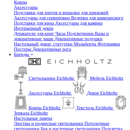
Ковры
Аксессуары
Подставки для зонтов и вешалки для прихожей
Аксессуары для сервировки
Ведерки для шампанского
Подставки для вина
Аксессуары для камина
Интерьерный декор
Держатели для книг
Часы
Подсвечники
Вазы и
декоративные чаши
Декоративные подушки
Настольный декор, статуэтки
Мольберты
Фоторамки
Постеры
Декоративные рога
Бренды
Светильники Eichholtz
Мебель Eichholtz
Аксессуары Eichholtz
Декор Eichholtz
Ковры Eichholtz
Текстиль Eichholtz
Зеркала Eichholtz
Настольные лампы
Люстры и подвесные светильники
Потолочные
светильники
Бра и настенные светильники
Подсветка