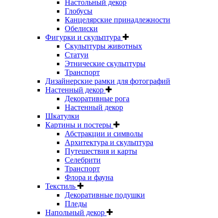
Настольный декор
Глобусы
Канцелярские принадлежности
Обелиски
Фигурки и скульптура
Скульптуры животных
Статуи
Этнические скульптуры
Транспорт
Дизайнерские рамки для фотографий
Настенный декор
Декоративные рога
Настенный декор
Шкатулки
Картины и постеры
Абстракции и символы
Архитектура и скульптура
Путешествия и карты
Селебрити
Транспорт
Флора и фауна
Текстиль
Декоративные подушки
Пледы
Напольный декор