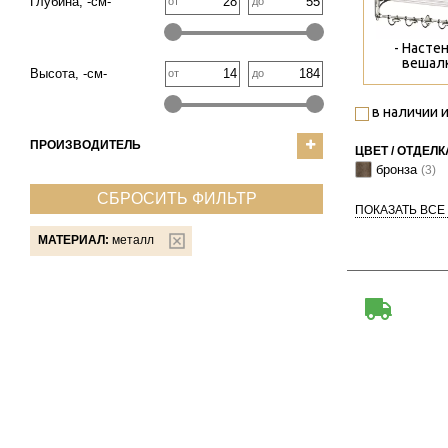
Глубина, -см-
от
до
- Насте
вешалк
Высота, -см-
от
до
в наличии и
ПРОИЗВОДИТЕЛЬ
ЦВЕТ / ОТДЕЛК
бронза
(3)
СБРОСИТЬ ФИЛЬТР
ПОКАЗАТЬ ВСЕ
МАТЕРИАЛ:
металл