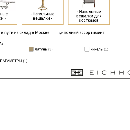
- Напольные
нные
- Напольные
вешалки для
и -
вешалки -
костюмов
 в пути на склад в Москве
полный ассортимент
А:
латунь
никель
(3)
(1)
 ПАРАМЕТРЫ
(1)