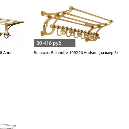
30 416 руб
 Arini
Вешалка Eichholtz 109296 Hudson (размер S)