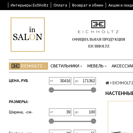
Интерьеры Eichholtz
Оплата
Возврат и обмен
Акции и скид
ОФИЦИАЛЬНАЯ ПРОДУКЦИЯ
EICHHOLTZ
EICHHOLTZ
СВЕТИЛЬНИКИ
МЕБЕЛЬ
АКСЕССУА
ЦЕНА, РУБ
от
до
EICHHOLT
НАСТЕННЫ
РАЗМЕРЫ:
>
Ширина, -см-
от
до