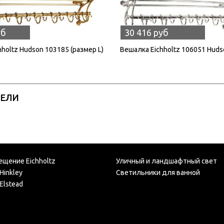
уб
30 416 руб
holtz Hudson 103185 (размер L)
Вешалка Eichholtz 106051 Huds
РЕЛИ
ещение Eichholtz
Уличный и ландшафтный свет
Hinkley
Светильники для ванной
Elstead