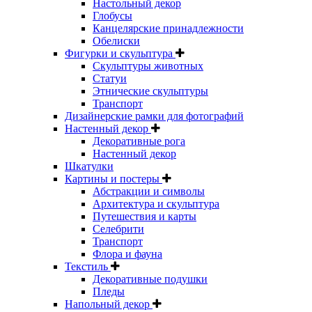
Настольный декор
Глобусы
Канцелярские принадлежности
Обелиски
Фигурки и скульптура
Скульптуры животных
Статуи
Этнические скульптуры
Транспорт
Дизайнерские рамки для фотографий
Настенный декор
Декоративные рога
Настенный декор
Шкатулки
Картины и постеры
Абстракции и символы
Архитектура и скульптура
Путешествия и карты
Селебрити
Транспорт
Флора и фауна
Текстиль
Декоративные подушки
Пледы
Напольный декор