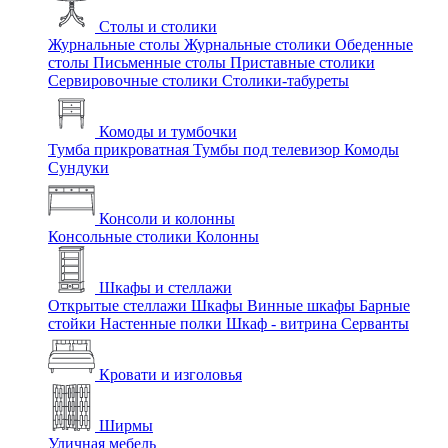
Столы и столики
Журнальные столы
Журнальные столики
Обеденные
столы
Письменные столы
Приставные столики
Сервировочные столики
Столики-табуреты
Комоды и тумбочки
Тумба прикроватная
Тумбы под телевизор
Комоды
Сундуки
Консоли и колонны
Консольные столики
Колонны
Шкафы и стеллажи
Открытые стеллажи
Шкафы
Винные шкафы
Барные
стойки
Настенные полки
Шкаф - витрина
Серванты
Кровати и изголовья
Ширмы
Уличная мебель