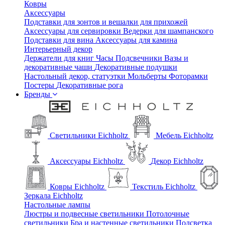
Ковры
Аксессуары
Подставки для зонтов и вешалки для прихожей
Аксессуары для сервировки
Ведерки для шампанского
Подставки для вина
Аксессуары для камина
Интерьерный декор
Держатели для книг
Часы
Подсвечники
Вазы и
декоративные чаши
Декоративные подушки
Настольный декор, статуэтки
Мольберты
Фоторамки
Постеры
Декоративные рога
Бренды
Светильники Eichholtz
Мебель Eichholtz
Аксессуары Eichholtz
Декор Eichholtz
Ковры Eichholtz
Текстиль Eichholtz
Зеркала Eichholtz
Настольные лампы
Люстры и подвесные светильники
Потолочные
светильники
Бра и настенные светильники
Подсветка