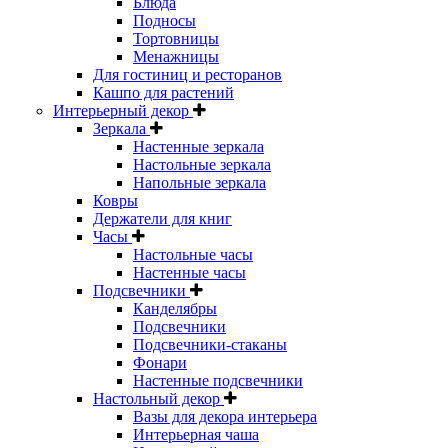
Блюда
Подносы
Тортовницы
Менажницы
Для гостиниц и ресторанов
Кашпо для растений
Интерьерный декор
Зеркала
Настенные зеркала
Настольные зеркала
Напольные зеркала
Ковры
Держатели для книг
Часы
Настольные часы
Настенные часы
Подсвечники
Канделябры
Подсвечники
Подсвечники-стаканы
Фонари
Настенные подсвечники
Настольный декор
Вазы для декора интерьера
Интерьерная чаша