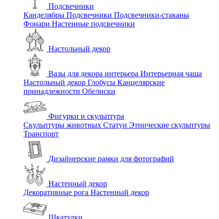
Подсвечники
Канделябры
Подсвечники
Подсвечники-стаканы
Фонари
Настенные подсвечники
Настольный декор
Вазы для декора интерьера
Интерьерная чаша
Настольный декор
Глобусы
Канцелярские
принадлежности
Обелиски
Фигурки и скульптура
Скульптуры животных
Статуи
Этнические скульптуры
Транспорт
Дизайнерские рамки для фотографий
Настенный декор
Декоративные рога
Настенный декор
Шкатулки