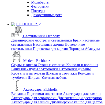
Мольберты
Фоторамки
Постеры
Декоративные рога
EICHHOLTZ
Светильники Eichholtz
Дизайнерские люстры и светильники
Бра и настенные
светильники
Настольные лампы
Потолочные
светильники
Подсветка для картин
Торшеры
Абажуры
Мебель Eichholtz
Стулья и кресла
Столы и столики
Консоли и колонны
Банкетки / пуфы / оттоманки
Оттоманки
Диваны
Кровати и изголовья
Шкафы и стеллажи
Комоды и
тумбочки
Ширмы
Уличная мебель
Аксессуары Eichholtz
Вешалки
Подставки для зонтов
Аксессуары для камина
Аксессуары для сервировки
Для гостиниц и ресторанов
Аксессуары для ванной
Дизайнерские кашпо для цветов