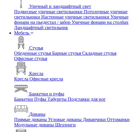
Уличный и ландшафтный свет
Подвесные уличные светильники
Потолочные уличные
светильники
Настенные уличные светильники
Уличные
фонари на пьедестал / забор
Уличные фонари на столбах
Ландшафтный светильник
Мебель
Стулья
Обеденные стулья
Барные стулья
Складные стулья
Офисные стулья
Кресла
Кресла
Офисные кресла
Банкетки и пуфы
Банкетки
Пуфы
Табуреты
Подставки для ног
Диваны
Прямые диваны
Угловые диваны
Диванчики
Оттоманки
Модульные диваны
Шезлонги