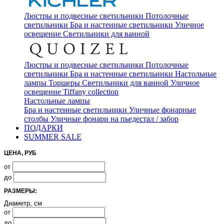
Люстры и подвесные светильники
Потолочные
светильники
Бра и настенные светильники
Уличное
освещение
Светильники для ванной
Люстры и подвесные светильники
Потолочные
светильники
Бра и настенные светильники
Настольные
лампы
Торшеры
Светильники для ванной
Уличное
освещение
Tiffany collection
Настольные лампы
Бра и настенные светильники
Уличные фонарные
столбы
Уличные фонари на пьедестал / забор
ПОДАРКИ
SUMMER SALE
ЦЕНА, РУБ
от
до
РАЗМЕРЫ:
Диаметр, см
от
до