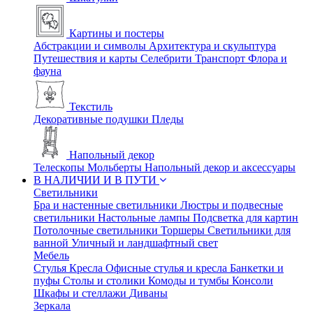
Картины и постеры
Абстракции и символы
Архитектура и скульптура
Путешествия и карты
Селебрити
Транспорт
Флора и
фауна
Текстиль
Декоративные подушки
Пледы
Напольный декор
Телескопы
Мольберты
Напольный декор и аксессуары
В НАЛИЧИИ И В ПУТИ
Светильники
Бра и настенные светильники
Люстры и подвесные
светильники
Настольные лампы
Подсветка для картин
Потолочные светильники
Торшеры
Светильники для
ванной
Уличный и ландшафтный свет
Мебель
Стулья
Кресла
Офисные стулья и кресла
Банкетки и
пуфы
Столы и столики
Комоды и тумбы
Консоли
Шкафы и стеллажи
Диваны
Зеркала