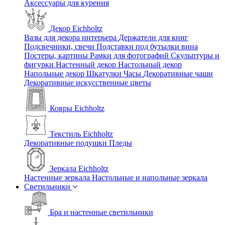
Аксессуары для курения
Декор Eichholtz
Вазы для декора интерьера
Держатели для книг
Подсвечники, свечи
Подставки под бутылки вина
Постеры, картины
Рамки для фотографий
Скульптуры и
фигурки
Настенный декор
Настольный декор
Напольные декор
Шкатулки
Часы
Декоративные чаши
Декоративные искусственные цветы
Ковры Eichholtz
Текстиль Eichholtz
Декоративные подушки
Пледы
Зеркала Eichholtz
Настенные зеркала
Настольные и напольные зеркала
Светильники
Бра и настенные светильники