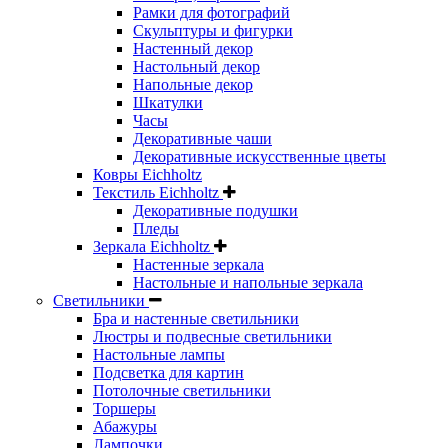
Рамки для фотографий
Скульптуры и фигурки
Настенный декор
Настольный декор
Напольные декор
Шкатулки
Часы
Декоративные чаши
Декоративные искусственные цветы
Ковры Eichholtz
Текстиль Eichholtz
Декоративные подушки
Пледы
Зеркала Eichholtz
Настенные зеркала
Настольные и напольные зеркала
Светильники
Бра и настенные светильники
Люстры и подвесные светильники
Настольные лампы
Подсветка для картин
Потолочные светильники
Торшеры
Абажуры
Лампочки