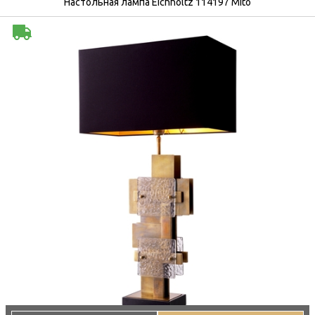
Настольная лампа Eichholtz 114197 Mito