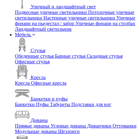
Уличный и ландшафтный свет
Подвесные уличные светильники
Потолочные уличные
светильники
Настенные уличные светильники
Уличные
фонари на пьедестал / забор
Уличные фонари на столбах
Ландшафтный светильник
Мебель
Стулья
Обеденные стулья
Барные стулья
Складные стулья
Офисные стулья
Кресла
Кресла
Офисные кресла
Банкетки и пуфы
Банкетки
Пуфы
Табуреты
Подставки для ног
Диваны
Прямые диваны
Угловые диваны
Диванчики
Оттоманки
Модульные диваны
Шезлонги