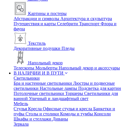
Картины и постеры
Абстракции и символы
Архитектура и скульптура
Путешествия и карты
Селебрити
Транспорт
Флора и
фауна
Текстиль
Декоративные подушки
Пледы
Напольный декор
Телескопы
Мольберты
Напольный декор и аксессуары
В НАЛИЧИИ И В ПУТИ
Светильники
Бра и настенные светильники
Люстры и подвесные
светильники
Настольные лампы
Подсветка для картин
Потолочные светильники
Торшеры
Светильники для
ванной
Уличный и ландшафтный свет
Мебель
Стулья
Кресла
Офисные стулья и кресла
Банкетки и
пуфы
Столы и столики
Комоды и тумбы
Консоли
Шкафы и стеллажи
Диваны
Зеркала