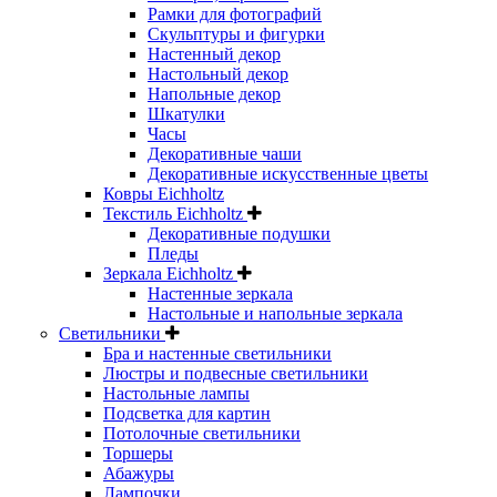
Рамки для фотографий
Скульптуры и фигурки
Настенный декор
Настольный декор
Напольные декор
Шкатулки
Часы
Декоративные чаши
Декоративные искусственные цветы
Ковры Eichholtz
Текстиль Eichholtz
Декоративные подушки
Пледы
Зеркала Eichholtz
Настенные зеркала
Настольные и напольные зеркала
Светильники
Бра и настенные светильники
Люстры и подвесные светильники
Настольные лампы
Подсветка для картин
Потолочные светильники
Торшеры
Абажуры
Лампочки