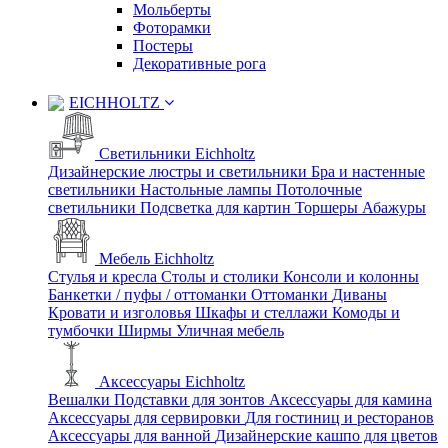
Мольберты
Фоторамки
Постеры
Декоративные рога
EICHHOLTZ
Светильники Eichholtz
Дизайнерские люстры и светильники
Бра и настенные
светильники
Настольные лампы
Потолочные
светильники
Подсветка для картин
Торшеры
Абажуры
Мебель Eichholtz
Стулья и кресла
Столы и столики
Консоли и колонны
Банкетки / пуфы / оттоманки
Оттоманки
Диваны
Кровати и изголовья
Шкафы и стеллажи
Комоды и
тумбочки
Ширмы
Уличная мебель
Аксессуары Eichholtz
Вешалки
Подставки для зонтов
Аксессуары для камина
Аксессуары для сервировки
Для гостиниц и ресторанов
Аксессуары для ванной
Дизайнерские кашпо для цветов