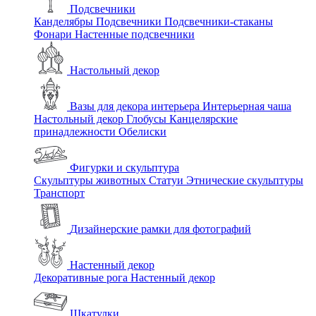
Подсвечники
Канделябры
Подсвечники
Подсвечники-стаканы
Фонари
Настенные подсвечники
Настольный декор
Вазы для декора интерьера
Интерьерная чаша
Настольный декор
Глобусы
Канцелярские
принадлежности
Обелиски
Фигурки и скульптура
Скульптуры животных
Статуи
Этнические скульптуры
Транспорт
Дизайнерские рамки для фотографий
Настенный декор
Декоративные рога
Настенный декор
Шкатулки