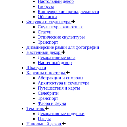
Настольный декор
Глобусы
Канцелярские принадлежности
Обелиски
Фигурки и скульптура
Скульптуры животных
Статуи
Этнические скульптуры
Транспорт
Дизайнерские рамки для фотографий
Настенный декор
Декоративные рога
Настенный декор
Шкатулки
Картины и постеры
Абстракции и символы
Архитектура и скульптура
Путешествия и карты
Селебрити
Транспорт
Флора и фауна
Текстиль
Декоративные подушки
Пледы
Напольный декор