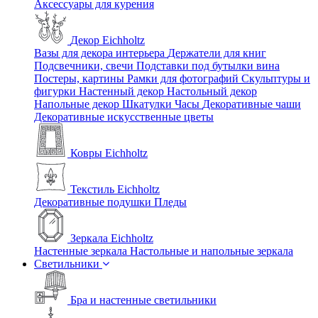
Аксессуары для курения
Декор Eichholtz
Вазы для декора интерьера
Держатели для книг
Подсвечники, свечи
Подставки под бутылки вина
Постеры, картины
Рамки для фотографий
Скульптуры и
фигурки
Настенный декор
Настольный декор
Напольные декор
Шкатулки
Часы
Декоративные чаши
Декоративные искусственные цветы
Ковры Eichholtz
Текстиль Eichholtz
Декоративные подушки
Пледы
Зеркала Eichholtz
Настенные зеркала
Настольные и напольные зеркала
Светильники
Бра и настенные светильники