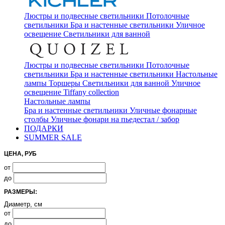
Люстры и подвесные светильники
Потолочные
светильники
Бра и настенные светильники
Уличное
освещение
Светильники для ванной
Люстры и подвесные светильники
Потолочные
светильники
Бра и настенные светильники
Настольные
лампы
Торшеры
Светильники для ванной
Уличное
освещение
Tiffany collection
Настольные лампы
Бра и настенные светильники
Уличные фонарные
столбы
Уличные фонари на пьедестал / забор
ПОДАРКИ
SUMMER SALE
ЦЕНА, РУБ
от
до
РАЗМЕРЫ:
Диаметр, см
от
до