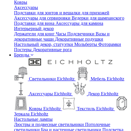
Ковры
Аксессуары
Подставки для зонтов и вешалки для прихожей
Аксессуары для сервировки
Ведерки для шампанского
Подставки для вина
Аксессуары для камина
Интерьерный декор
Держатели для книг
Часы
Подсвечники
Вазы и
декоративные чаши
Декоративные подушки
Настольный декор, статуэтки
Мольберты
Фоторамки
Постеры
Декоративные рога
Бренды
Светильники Eichholtz
Мебель Eichholtz
Аксессуары Eichholtz
Декор Eichholtz
Ковры Eichholtz
Текстиль Eichholtz
Зеркала Eichholtz
Настольные лампы
Люстры и подвесные светильники
Потолочные
светильники
Бра и настенные светильники
Подсветка