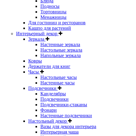
Блюда
Подносы
Тортовницы
Менажницы
Для гостиниц и ресторанов
Кашпо для растений
Интерьерный декор
Зеркала
Настенные зеркала
Настольные зеркала
Напольные зеркала
Ковры
Держатели для книг
Часы
Настольные часы
Настенные часы
Подсвечники
Канделябры
Подсвечники
Подсвечники-стаканы
Фонари
Настенные подсвечники
Настольный декор
Вазы для декора интерьера
Интерьерная чаша