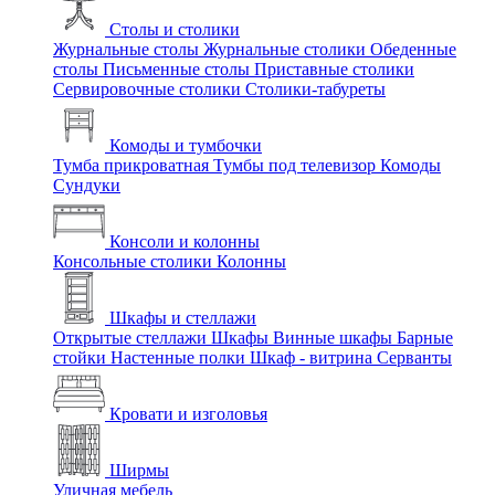
Столы и столики
Журнальные столы
Журнальные столики
Обеденные
столы
Письменные столы
Приставные столики
Сервировочные столики
Столики-табуреты
Комоды и тумбочки
Тумба прикроватная
Тумбы под телевизор
Комоды
Сундуки
Консоли и колонны
Консольные столики
Колонны
Шкафы и стеллажи
Открытые стеллажи
Шкафы
Винные шкафы
Барные
стойки
Настенные полки
Шкаф - витрина
Серванты
Кровати и изголовья
Ширмы
Уличная мебель