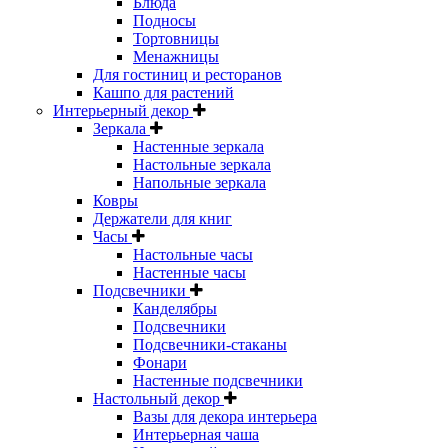
Блюда
Подносы
Тортовницы
Менажницы
Для гостиниц и ресторанов
Кашпо для растений
Интерьерный декор
Зеркала
Настенные зеркала
Настольные зеркала
Напольные зеркала
Ковры
Держатели для книг
Часы
Настольные часы
Настенные часы
Подсвечники
Канделябры
Подсвечники
Подсвечники-стаканы
Фонари
Настенные подсвечники
Настольный декор
Вазы для декора интерьера
Интерьерная чаша