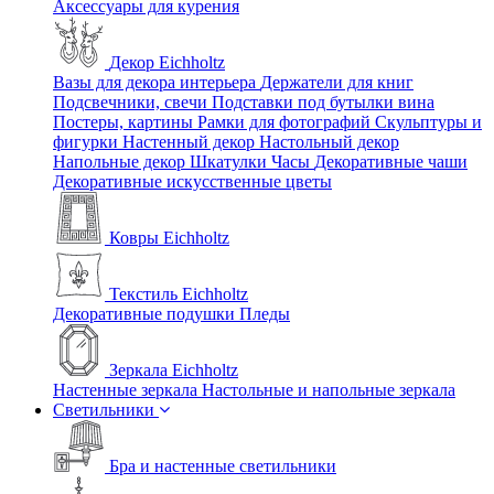
Аксессуары для курения
Декор Eichholtz
Вазы для декора интерьера
Держатели для книг
Подсвечники, свечи
Подставки под бутылки вина
Постеры, картины
Рамки для фотографий
Скульптуры и
фигурки
Настенный декор
Настольный декор
Напольные декор
Шкатулки
Часы
Декоративные чаши
Декоративные искусственные цветы
Ковры Eichholtz
Текстиль Eichholtz
Декоративные подушки
Пледы
Зеркала Eichholtz
Настенные зеркала
Настольные и напольные зеркала
Светильники
Бра и настенные светильники