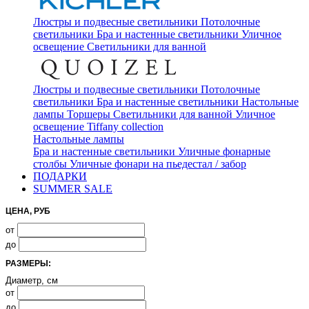
Люстры и подвесные светильники
Потолочные
светильники
Бра и настенные светильники
Уличное
освещение
Светильники для ванной
Люстры и подвесные светильники
Потолочные
светильники
Бра и настенные светильники
Настольные
лампы
Торшеры
Светильники для ванной
Уличное
освещение
Tiffany collection
Настольные лампы
Бра и настенные светильники
Уличные фонарные
столбы
Уличные фонари на пьедестал / забор
ПОДАРКИ
SUMMER SALE
ЦЕНА, РУБ
от
до
РАЗМЕРЫ:
Диаметр, см
от
до