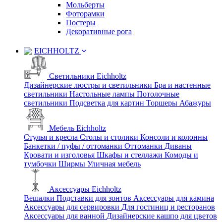
Мольберты
Фоторамки
Постеры
Декоративные рога
EICHHOLTZ
Светильники Eichholtz
Дизайнерские люстры и светильники
Бра и настенные
светильники
Настольные лампы
Потолочные
светильники
Подсветка для картин
Торшеры
Абажуры
Мебель Eichholtz
Стулья и кресла
Столы и столики
Консоли и колонны
Банкетки / пуфы / оттоманки
Оттоманки
Диваны
Кровати и изголовья
Шкафы и стеллажи
Комоды и
тумбочки
Ширмы
Уличная мебель
Аксессуары Eichholtz
Вешалки
Подставки для зонтов
Аксессуары для камина
Аксессуары для сервировки
Для гостиниц и ресторанов
Аксессуары для ванной
Дизайнерские кашпо для цветов