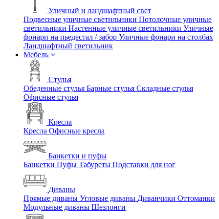
Уличный и ландшафтный свет
Подвесные уличные светильники
Потолочные уличные
светильники
Настенные уличные светильники
Уличные
фонари на пьедестал / забор
Уличные фонари на столбах
Ландшафтный светильник
Мебель
Стулья
Обеденные стулья
Барные стулья
Складные стулья
Офисные стулья
Кресла
Кресла
Офисные кресла
Банкетки и пуфы
Банкетки
Пуфы
Табуреты
Подставки для ног
Диваны
Прямые диваны
Угловые диваны
Диванчики
Оттоманки
Модульные диваны
Шезлонги