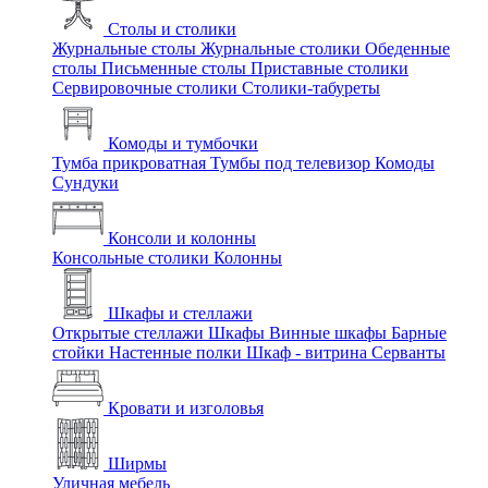
Столы и столики
Журнальные столы
Журнальные столики
Обеденные
столы
Письменные столы
Приставные столики
Сервировочные столики
Столики-табуреты
Комоды и тумбочки
Тумба прикроватная
Тумбы под телевизор
Комоды
Сундуки
Консоли и колонны
Консольные столики
Колонны
Шкафы и стеллажи
Открытые стеллажи
Шкафы
Винные шкафы
Барные
стойки
Настенные полки
Шкаф - витрина
Серванты
Кровати и изголовья
Ширмы
Уличная мебель