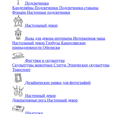
Подсвечники
Канделябры
Подсвечники
Подсвечники-стаканы
Фонари
Настенные подсвечники
Настольный декор
Вазы для декора интерьера
Интерьерная чаша
Настольный декор
Глобусы
Канцелярские
принадлежности
Обелиски
Фигурки и скульптура
Скульптуры животных
Статуи
Этнические скульптуры
Транспорт
Дизайнерские рамки для фотографий
Настенный декор
Декоративные рога
Настенный декор
Шкатулки