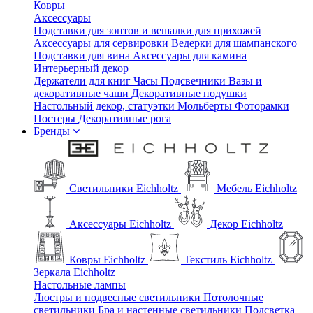
Ковры
Аксессуары
Подставки для зонтов и вешалки для прихожей
Аксессуары для сервировки
Ведерки для шампанского
Подставки для вина
Аксессуары для камина
Интерьерный декор
Держатели для книг
Часы
Подсвечники
Вазы и
декоративные чаши
Декоративные подушки
Настольный декор, статуэтки
Мольберты
Фоторамки
Постеры
Декоративные рога
Бренды
Светильники Eichholtz
Мебель Eichholtz
Аксессуары Eichholtz
Декор Eichholtz
Ковры Eichholtz
Текстиль Eichholtz
Зеркала Eichholtz
Настольные лампы
Люстры и подвесные светильники
Потолочные
светильники
Бра и настенные светильники
Подсветка