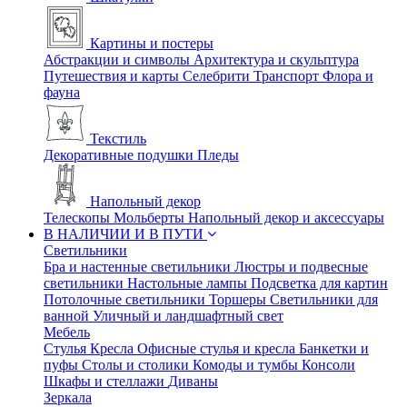
Картины и постеры
Абстракции и символы
Архитектура и скульптура
Путешествия и карты
Селебрити
Транспорт
Флора и
фауна
Текстиль
Декоративные подушки
Пледы
Напольный декор
Телескопы
Мольберты
Напольный декор и аксессуары
В НАЛИЧИИ И В ПУТИ
Светильники
Бра и настенные светильники
Люстры и подвесные
светильники
Настольные лампы
Подсветка для картин
Потолочные светильники
Торшеры
Светильники для
ванной
Уличный и ландшафтный свет
Мебель
Стулья
Кресла
Офисные стулья и кресла
Банкетки и
пуфы
Столы и столики
Комоды и тумбы
Консоли
Шкафы и стеллажи
Диваны
Зеркала