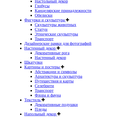
Настольный декор
Глобусы
Канцелярские принадлежности
Обелиски
Фигурки и скульптура
Скульптуры животных
Статуи
Этнические скульптуры
Транспорт
Дизайнерские рамки для фотографий
Настенный декор
Декоративные рога
Настенный декор
Шкатулки
Картины и постеры
Абстракции и символы
Архитектура и скульптура
Путешествия и карты
Селебрити
Транспорт
Флора и фауна
Текстиль
Декоративные подушки
Пледы
Напольный декор