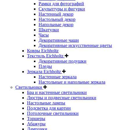
Рамки для фотографий
Скульптуры и фигурки
Настенный декор
Настольный декор
Напольные декор
Шкатулки
Часы
Декоративные чаши
Декоративные искусственные цветы
Ковры Eichholtz
Текстиль Eichholtz
Декоративные подушки
Пледы
Зеркала Eichholtz
Настенные зеркала
Настольные и напольные зеркала
Светильники
Бра и настенные светильники
Люстры и подвесные светильники
Настольные лампы
Подсветка для картин
Потолочные светильники
Торшеры
Абажуры
Лампочки