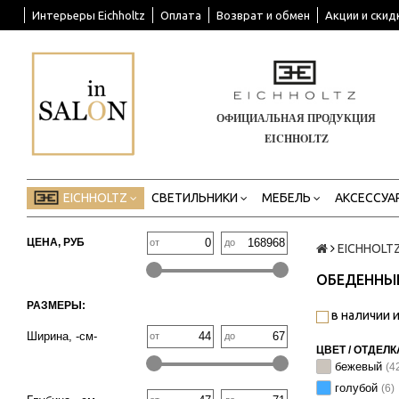
Интерьеры Eichholtz
Оплата
Возврат и обмен
Акции и скид
ОФИЦИАЛЬНАЯ ПРОДУКЦИЯ
EICHHOLTZ
EICHHOLTZ
СВЕТИЛЬНИКИ
МЕБЕЛЬ
АКСЕССУА
ЦЕНА, РУБ
от
до
EICHHOLT
ОБЕДЕННЫЕ
РАЗМЕРЫ:
в наличии и
Ширина, -см-
от
до
ЦВЕТ / ОТДЕЛК
бежевый
(4
голубой
(6)