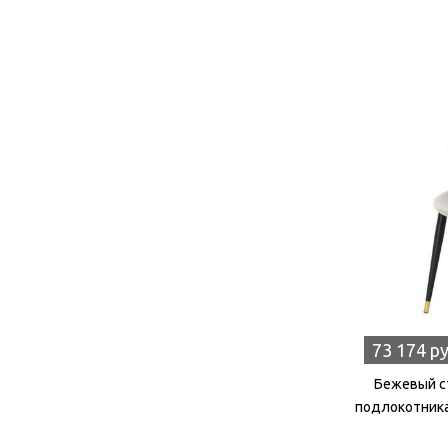
73 174 р
Бежевый ст
подлокотника