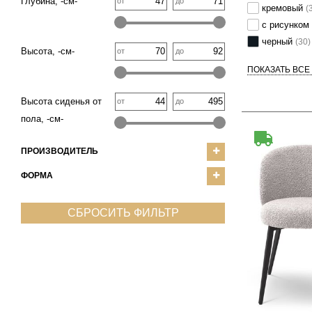
Глубина, -см-
от
до
кремовый
(
с рисунком
черный
(30)
Высота, -см-
от
до
ПОКАЗАТЬ ВСЕ
Высота сиденья от
от
до
пола, -см-
ПРОИЗВОДИТЕЛЬ
ФОРМА
СБРОСИТЬ ФИЛЬТР