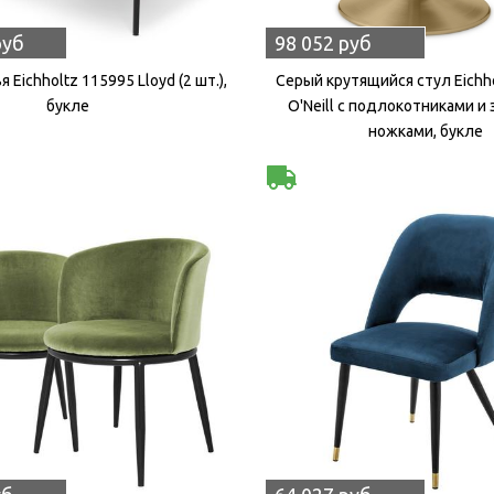
руб
98 052 руб
 Eichholtz 115995 Lloyd (2 шт.),
Серый крутящийся стул Eichh
букле
O'Neill с подлокотниками и
ножками, букле