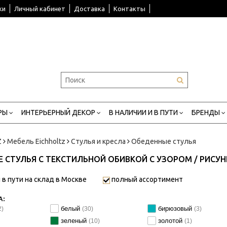
ки
Личный кабинет
Доставка
Контакты
РЫ
ИНТЕРЬЕРНЫЙ ДЕКОР
В НАЛИЧИИ И В ПУТИ
БРЕНДЫ
Z
Мебель Eichholtz
Стулья и кресла
Обеденные стулья
 СТУЛЬЯ С ТЕКСТИЛЬНОЙ ОБИВКОЙ С УЗОРОМ / РИСУ
 в пути на склад в Москве
полный ассортимент
А:
белый
бирюзовый
2)
(30)
(3)
зеленый
золотой
(10)
(1)