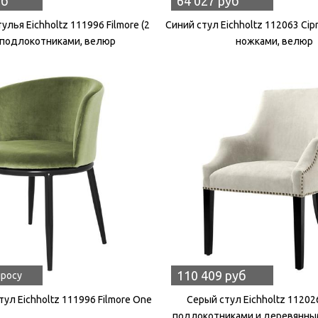
уб
64 027 руб
улья Eichholtz 111996 Filmore (2
Синий стул Eichholtz 112063 Cip
с подлокотниками, велюр
ножками, велюр
110 409 руб
просу
ул Eichholtz 111996 Filmore One
Серый стул Eichholtz 11202
подлокотниками и деревянны