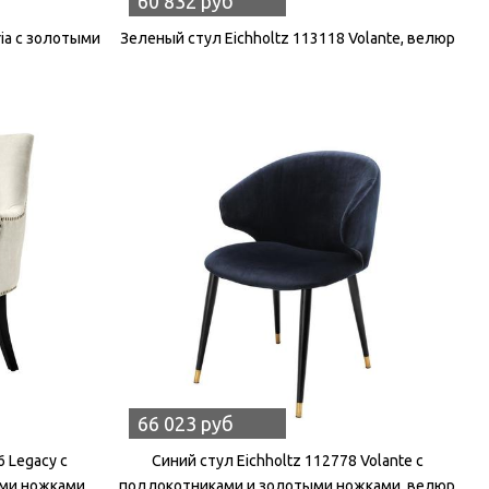
60 832 руб
ria с золотыми
Зеленый стул Eichholtz 113118 Volante, велюр
66 023 руб
6 Legacy с
Синий стул Eichholtz 112778 Volante с
ми ножками,
подлокотниками и золотыми ножками, велюр