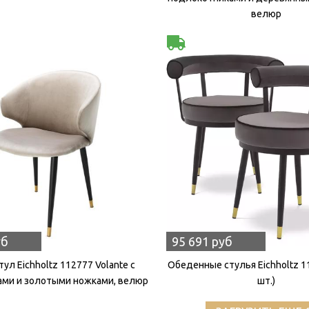
велюр
уб
95 691 руб
ул Eichholtz 112777 Volante с
Обеденные стулья Eichholtz 11
ми и золотыми ножками, велюр
шт.)