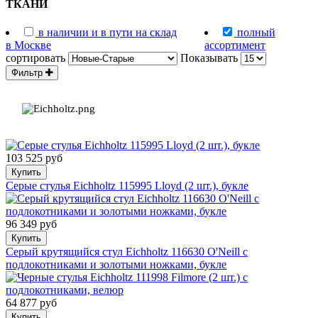
ТКАНИ
в наличии и в пути на склад
полный
в Москве
ассортимент
сортировать
Показывать
Фильтр
103 525 руб
Купить
Серые стулья Eichholtz 115995 Lloyd (2 шт.), букле
96 349 руб
Купить
Серый крутящийся стул Eichholtz 116630 O'Neill с
подлокотниками и золотыми ножками, букле
64 877 руб
Купить