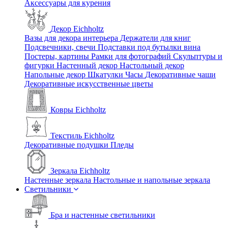
Аксессуары для курения
Декор Eichholtz
Вазы для декора интерьера
Держатели для книг
Подсвечники, свечи
Подставки под бутылки вина
Постеры, картины
Рамки для фотографий
Скульптуры и
фигурки
Настенный декор
Настольный декор
Напольные декор
Шкатулки
Часы
Декоративные чаши
Декоративные искусственные цветы
Ковры Eichholtz
Текстиль Eichholtz
Декоративные подушки
Пледы
Зеркала Eichholtz
Настенные зеркала
Настольные и напольные зеркала
Светильники
Бра и настенные светильники