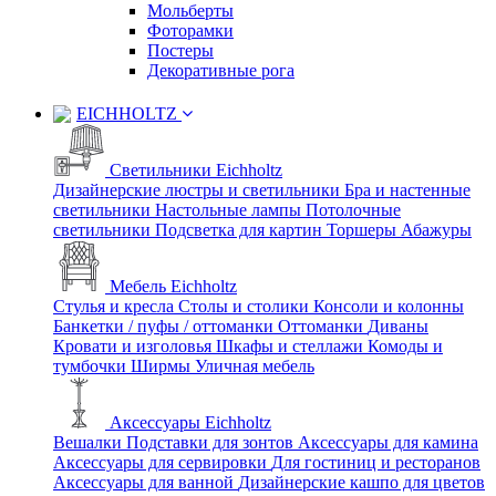
Мольберты
Фоторамки
Постеры
Декоративные рога
EICHHOLTZ
Светильники Eichholtz
Дизайнерские люстры и светильники
Бра и настенные
светильники
Настольные лампы
Потолочные
светильники
Подсветка для картин
Торшеры
Абажуры
Мебель Eichholtz
Стулья и кресла
Столы и столики
Консоли и колонны
Банкетки / пуфы / оттоманки
Оттоманки
Диваны
Кровати и изголовья
Шкафы и стеллажи
Комоды и
тумбочки
Ширмы
Уличная мебель
Аксессуары Eichholtz
Вешалки
Подставки для зонтов
Аксессуары для камина
Аксессуары для сервировки
Для гостиниц и ресторанов
Аксессуары для ванной
Дизайнерские кашпо для цветов