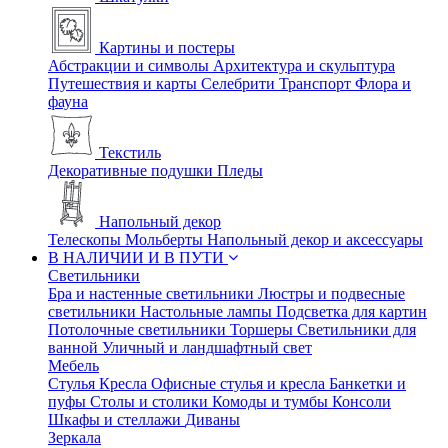
Картины и постеры
Абстракции и символы
Архитектура и скульптура
Путешествия и карты
Селебрити
Транспорт
Флора и
фауна
Текстиль
Декоративные подушки
Пледы
Напольный декор
Телескопы
Мольберты
Напольный декор и аксессуары
В НАЛИЧИИ И В ПУТИ
Светильники
Бра и настенные светильники
Люстры и подвесные
светильники
Настольные лампы
Подсветка для картин
Потолочные светильники
Торшеры
Светильники для
ванной
Уличный и ландшафтный свет
Мебель
Стулья
Кресла
Офисные стулья и кресла
Банкетки и
пуфы
Столы и столики
Комоды и тумбы
Консоли
Шкафы и стеллажи
Диваны
Зеркала