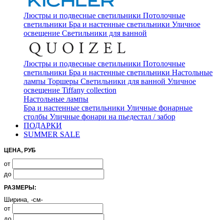
Люстры и подвесные светильники
Потолочные
светильники
Бра и настенные светильники
Уличное
освещение
Светильники для ванной
Люстры и подвесные светильники
Потолочные
светильники
Бра и настенные светильники
Настольные
лампы
Торшеры
Светильники для ванной
Уличное
освещение
Tiffany collection
Настольные лампы
Бра и настенные светильники
Уличные фонарные
столбы
Уличные фонари на пьедестал / забор
ПОДАРКИ
SUMMER SALE
ЦЕНА, РУБ
от
до
РАЗМЕРЫ:
Ширина, -см-
от
до