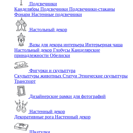
Подсвечники
Канделябры
Подсвечники
Подсвечники-стаканы
Фонари
Настенные подсвечники
Настольный декор
Вазы для декора интерьера
Интерьерная чаша
Настольный декор
Глобусы
Канцелярские
принадлежности
Обелиски
Фигурки и скульптура
Скульптуры животных
Статуи
Этнические скульптуры
Транспорт
Дизайнерские рамки для фотографий
Настенный декор
Декоративные рога
Настенный декор
Шкатулки