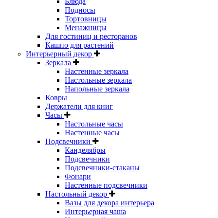
Блюда
Подносы
Тортовницы
Менажницы
Для гостиниц и ресторанов
Кашпо для растений
Интерьерный декор
Зеркала
Настенные зеркала
Настольные зеркала
Напольные зеркала
Ковры
Держатели для книг
Часы
Настольные часы
Настенные часы
Подсвечники
Канделябры
Подсвечники
Подсвечники-стаканы
Фонари
Настенные подсвечники
Настольный декор
Вазы для декора интерьера
Интерьерная чаша