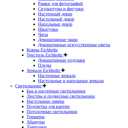
Рамки для фотографий
Скульптуры и фигурки
Настенный декор
Настольный декор
Напольные декор
Шкатулки
Часы
Декоративные чаши
Декоративные искусственные цветы
Ковры Eichholtz
Текстиль Eichholtz
Декоративные подушки
Пледы
Зеркала Eichholtz
Настенные зеркала
Настольные и напольные зеркала
Светильники
Бра и настенные светильники
Люстры и подвесные светильники
Настольные лампы
Подсветка для картин
Потолочные светильники
Торшеры
Абажуры
Лампочки