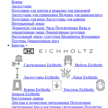
Ковры
Аксессуары
Подставки для зонтов и вешалки для прихожей
Аксессуары для сервировки
Ведерки для шампанского
Подставки для вина
Аксессуары для камина
Интерьерный декор
Держатели для книг
Часы
Подсвечники
Вазы и
декоративные чаши
Декоративные подушки
Настольный декор, статуэтки
Мольберты
Фоторамки
Постеры
Декоративные рога
Бренды
Светильники Eichholtz
Мебель Eichholtz
Аксессуары Eichholtz
Декор Eichholtz
Ковры Eichholtz
Текстиль Eichholtz
Зеркала Eichholtz
Настольные лампы
Люстры и подвесные светильники
Потолочные
светильники
Бра и настенные светильники
Подсветка