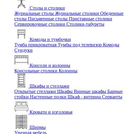
Столы и столики
Журнальные столы
Журнальные столики
Обеденные
столы
Письменные столы
Приставные столики
Сервировочные столики
Столики-табуреты
Комоды и тумбочки
Тумба прикроватная
Тумбы под телевизор
Комоды
Сундуки
Консоли и колонны
Консольные столики
Колонны
Шкафы и стеллажи
Открытые стеллажи
Шкафы
Винные шкафы
Барные
стойки
Настенные полки
Шкаф - витрина
Серванты
Кровати и изголовья
Ширмы
Уличная мебель