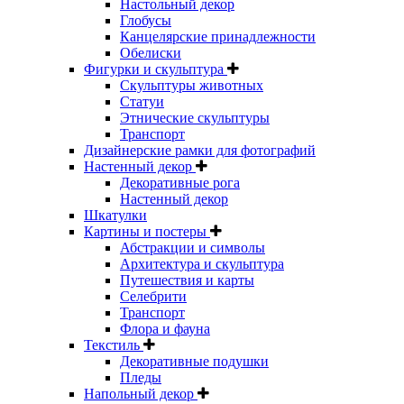
Настольный декор
Глобусы
Канцелярские принадлежности
Обелиски
Фигурки и скульптура
Скульптуры животных
Статуи
Этнические скульптуры
Транспорт
Дизайнерские рамки для фотографий
Настенный декор
Декоративные рога
Настенный декор
Шкатулки
Картины и постеры
Абстракции и символы
Архитектура и скульптура
Путешествия и карты
Селебрити
Транспорт
Флора и фауна
Текстиль
Декоративные подушки
Пледы
Напольный декор