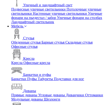
Уличный и ландшафтный свет
Подвесные уличные светильники
Потолочные уличные
светильники
Настенные уличные светильники
Уличные
фонари на пьедестал / забор
Уличные фонари на столбах
Ландшафтный светильник
Мебель
Стулья
Обеденные стулья
Барные стулья
Складные стулья
Офисные стулья
Кресла
Кресла
Офисные кресла
Банкетки и пуфы
Банкетки
Пуфы
Табуреты
Подставки для ног
Диваны
Прямые диваны
Угловые диваны
Диванчики
Оттоманки
Модульные диваны
Шезлонги