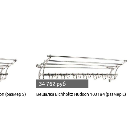
34 762 руб
on (размер S)
Вешалка Eichholtz Hudson 103184 (размер L)