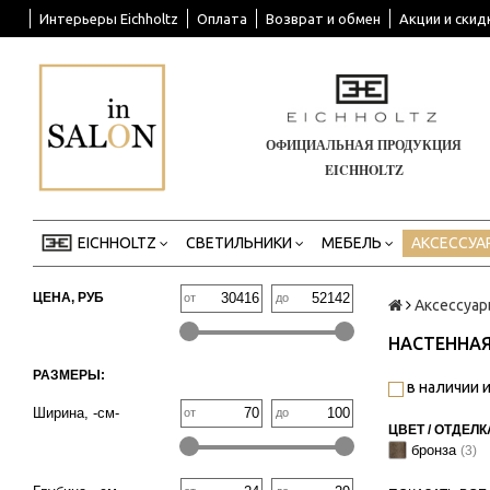
Интерьеры Eichholtz
Оплата
Возврат и обмен
Акции и скид
ОФИЦИАЛЬНАЯ ПРОДУКЦИЯ
EICHHOLTZ
EICHHOLTZ
СВЕТИЛЬНИКИ
МЕБЕЛЬ
АКСЕССУА
ЦЕНА, РУБ
от
до
Аксессуа
НАСТЕННАЯ
РАЗМЕРЫ:
в наличии и
Ширина, -см-
от
до
ЦВЕТ / ОТДЕЛК
бронза
(3)