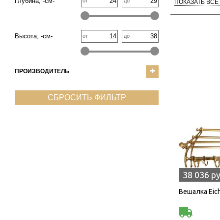
Глубина, -см-
от
до
ПОКАЗАТЬ ВСЕ
Высота, -см-
от
до
ПРОИЗВОДИТЕЛЬ
СБРОСИТЬ ФИЛЬТР
38 036 р
Вешалка Eich