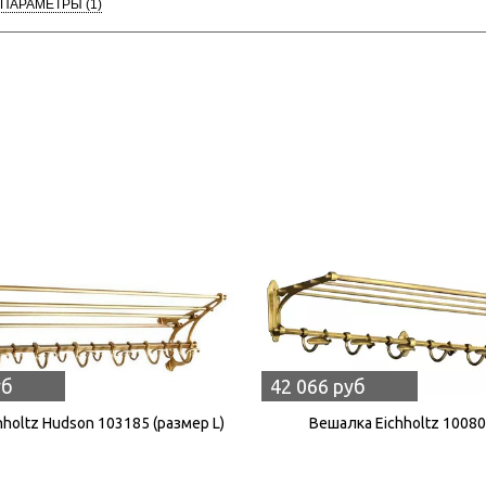
 ПАРАМЕТРЫ
(1)
уб
42 066 руб
holtz Hudson 103185 (размер L)
Вешалка Eichholtz 100808