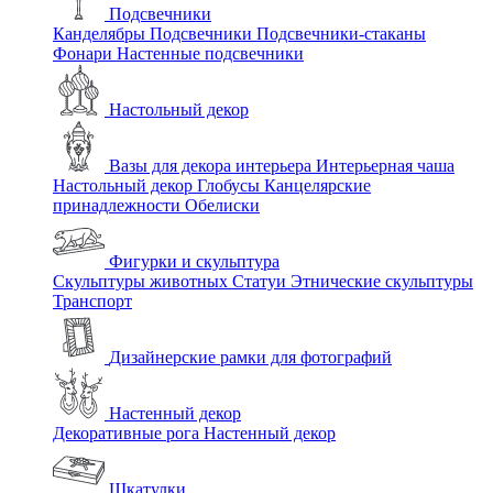
Подсвечники
Канделябры
Подсвечники
Подсвечники-стаканы
Фонари
Настенные подсвечники
Настольный декор
Вазы для декора интерьера
Интерьерная чаша
Настольный декор
Глобусы
Канцелярские
принадлежности
Обелиски
Фигурки и скульптура
Скульптуры животных
Статуи
Этнические скульптуры
Транспорт
Дизайнерские рамки для фотографий
Настенный декор
Декоративные рога
Настенный декор
Шкатулки