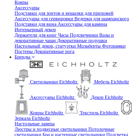
Ковры
Аксессуары
Подставки для зонтов и вешалки для прихожей
Аксессуары для сервировки
Ведерки для шампанского
Подставки для вина
Аксессуары для камина
Интерьерный декор
Держатели для книг
Часы
Подсвечники
Вазы и
декоративные чаши
Декоративные подушки
Настольный декор, статуэтки
Мольберты
Фоторамки
Постеры
Декоративные рога
Бренды
Светильники Eichholtz
Мебель Eichholtz
Аксессуары Eichholtz
Декор Eichholtz
Ковры Eichholtz
Текстиль Eichholtz
Зеркала Eichholtz
Настольные лампы
Люстры и подвесные светильники
Потолочные
светильники
Бра и настенные светильники
Подсветка