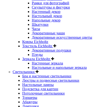
Рамки для фотографий
Скульптуры и фигурки
Настенный декор
Настольный декор
Напольные декор
Шкатулки
Часы
Декоративные чаши
Декоративные искусственные цветы
Ковры Eichholtz
Текстиль Eichholtz
Декоративные подушки
Пледы
Зеркала Eichholtz
Настенные зеркала
Настольные и напольные зеркала
Светильники
Бра и настенные светильники
Люстры и подвесные светильники
Настольные лампы
Подсветка для картин
Потолочные светильники
Торшеры
Абажуры
Лампочки