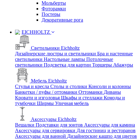
Мольберты
Фоторамки
Постеры
Декоративные рога
EICHHOLTZ
Светильники Eichholtz
Дизайнерские люстры и светильники
Бра и настенные
светильники
Настольные лампы
Потолочные
светильники
Подсветка для картин
Торшеры
Абажуры
Мебель Eichholtz
Стулья и кресла
Столы и столики
Консоли и колонны
Банкетки / пуфы / оттоманки
Оттоманки
Диваны
Кровати и изголовья
Шкафы и стеллажи
Комоды и
тумбочки
Ширмы
Уличная мебель
Аксессуары Eichholtz
Вешалки
Подставки для зонтов
Аксессуары для камина
Аксессуары для сервировки
Для гостиниц и ресторанов
Аксессуары для ванной
Дизайнерские кашпо для цветов