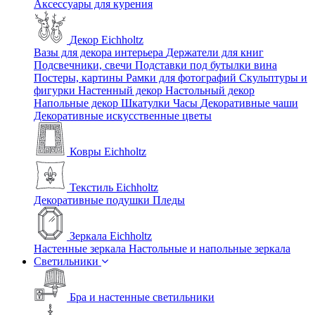
Аксессуары для курения
Декор Eichholtz
Вазы для декора интерьера
Держатели для книг
Подсвечники, свечи
Подставки под бутылки вина
Постеры, картины
Рамки для фотографий
Скульптуры и
фигурки
Настенный декор
Настольный декор
Напольные декор
Шкатулки
Часы
Декоративные чаши
Декоративные искусственные цветы
Ковры Eichholtz
Текстиль Eichholtz
Декоративные подушки
Пледы
Зеркала Eichholtz
Настенные зеркала
Настольные и напольные зеркала
Светильники
Бра и настенные светильники