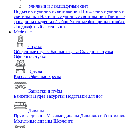
Уличный и ландшафтный свет
Подвесные уличные светильники
Потолочные уличные
светильники
Настенные уличные светильники
Уличные
фонари на пьедестал / забор
Уличные фонари на столбах
Ландшафтный светильник
Мебель
Стулья
Обеденные стулья
Барные стулья
Складные стулья
Офисные стулья
Кресла
Кресла
Офисные кресла
Банкетки и пуфы
Банкетки
Пуфы
Табуреты
Подставки для ног
Диваны
Прямые диваны
Угловые диваны
Диванчики
Оттоманки
Модульные диваны
Шезлонги