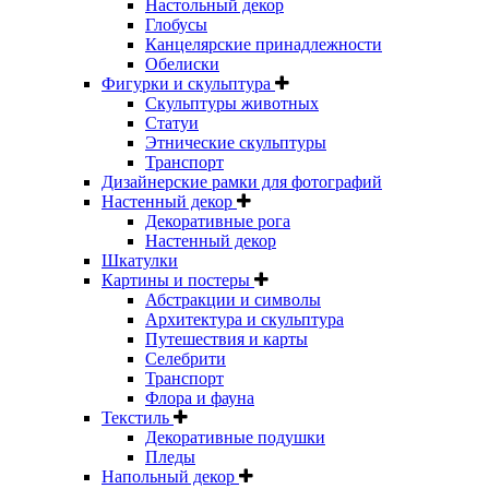
Настольный декор
Глобусы
Канцелярские принадлежности
Обелиски
Фигурки и скульптура
Скульптуры животных
Статуи
Этнические скульптуры
Транспорт
Дизайнерские рамки для фотографий
Настенный декор
Декоративные рога
Настенный декор
Шкатулки
Картины и постеры
Абстракции и символы
Архитектура и скульптура
Путешествия и карты
Селебрити
Транспорт
Флора и фауна
Текстиль
Декоративные подушки
Пледы
Напольный декор