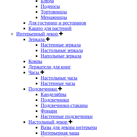
Блюда
Подносы
Тортовницы
Менажницы
Для гостиниц и ресторанов
Кашпо для растений
Интерьерный декор
Зеркала
Настенные зеркала
Настольные зеркала
Напольные зеркала
Ковры
Держатели для книг
Часы
Настольные часы
Настенные часы
Подсвечники
Канделябры
Подсвечники
Подсвечники-стаканы
Фонари
Настенные подсвечники
Настольный декор
Вазы для декора интерьера
Интерьерная чаша