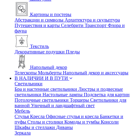
Картины и постеры
Абстракции и символы
Архитектура и скульптура
Путешествия и карты
Селебрити
Транспорт
Флора и
фауна
Текстиль
Декоративные подушки
Пледы
Напольный декор
Телескопы
Мольберты
Напольный декор и аксессуары
В НАЛИЧИИ И В ПУТИ
Светильники
Бра и настенные светильники
Люстры и подвесные
светильники
Настольные лампы
Подсветка для картин
Потолочные светильники
Торшеры
Светильники для
ванной
Уличный и ландшафтный свет
Мебель
Стулья
Кресла
Офисные стулья и кресла
Банкетки и
пуфы
Столы и столики
Комоды и тумбы
Консоли
Шкафы и стеллажи
Диваны
Зеркала