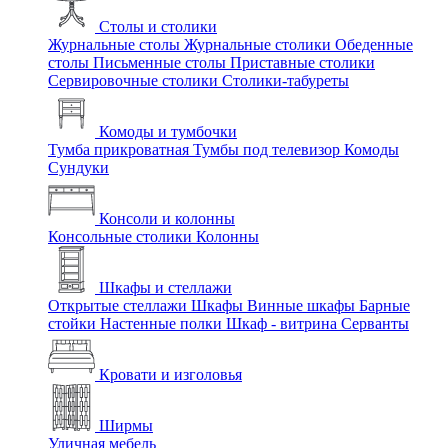
Столы и столики
Журнальные столы
Журнальные столики
Обеденные
столы
Письменные столы
Приставные столики
Сервировочные столики
Столики-табуреты
Комоды и тумбочки
Тумба прикроватная
Тумбы под телевизор
Комоды
Сундуки
Консоли и колонны
Консольные столики
Колонны
Шкафы и стеллажи
Открытые стеллажи
Шкафы
Винные шкафы
Барные
стойки
Настенные полки
Шкаф - витрина
Серванты
Кровати и изголовья
Ширмы
Уличная мебель