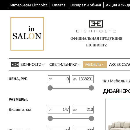
Интерьеры Eichholtz
Оплата
Возврат и обмен
Акции и скид
ОФИЦИАЛЬНАЯ ПРОДУКЦИЯ
EICHHOLTZ
EICHHOLTZ
СВЕТИЛЬНИКИ
МЕБЕЛЬ
АКСЕССУА
ЦЕНА, РУБ
от
до
Мебель
ДИЗАЙНЕР
РАЗМЕРЫ:
>
Диаметр, см
от
до