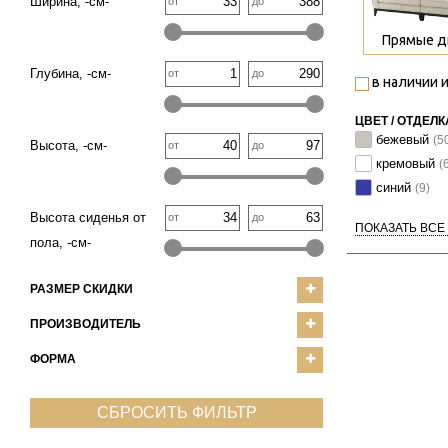
Ширина, -см-
от
до
Прямые д
Глубина, -см-
от
до
в наличии и
ЦВЕТ / ОТДЕЛК
бежевый
(5
Высота, -см-
от
до
кремовый
(
синий
(9)
Высота сиденья от
от
до
ПОКАЗАТЬ ВСЕ
пола, -см-
РАЗМЕР СКИДКИ
ПРОИЗВОДИТЕЛЬ
ФОРМА
СБРОСИТЬ ФИЛЬТР