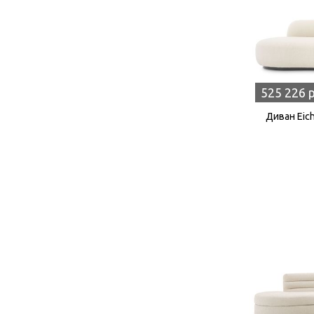
525 226 
Диван Eich