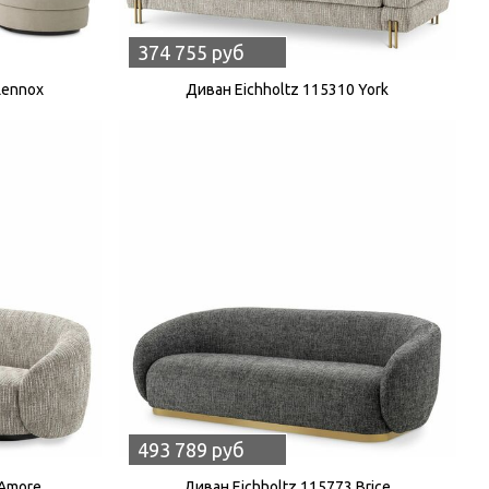
374 755 руб
Lennox
Диван Eichholtz 115310 York
493 789 руб
 Amore
Диван Eichholtz 115773 Brice