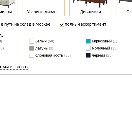
иваны
Угловые диваны
Диванчики
От
 в пути на склад в Москве
полный ассортимент
А:
белый
бирюзовый
0)
(68)
(1)
латунь
молочный
60)
(3)
(35)
слоновая кость
черный
(35)
(25)
 ПАРАМЕТРЫ
(1)