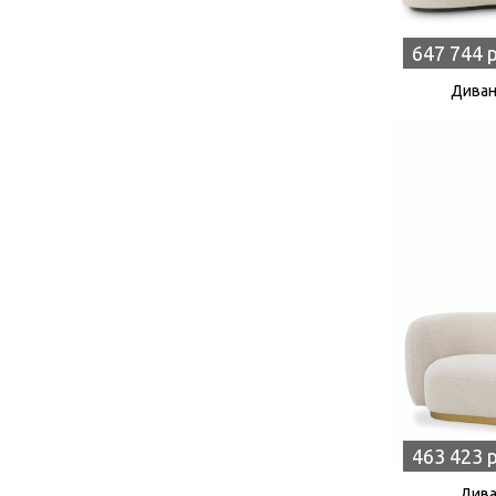
647 744 
Диван
463 423 
Дива