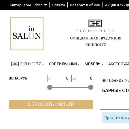
Интерьеры Eichholtz
Оплата
Возврат и обмен
Акции и скид
ОФИЦИАЛЬНАЯ ПРОДУКЦИЯ
EICHHOLTZ
EICHHOLTZ
СВЕТИЛЬНИКИ
МЕБЕЛЬ
АКСЕССУА
ЦЕНА, РУБ
от
до
Бренды
БАРНЫЕ С
СБРОСИТЬ ФИЛЬТР
Простите, в