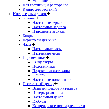
Менажницы
Для гостиниц и ресторанов
Кашпо для растений
Интерьерный декор
Зеркала
Настенные зеркала
Настольные зеркала
Напольные зеркала
Ковры
Держатели для книг
Часы
Настольные часы
Настенные часы
Подсвечники
Канделябры
Подсвечники
Подсвечники-стаканы
Фонари
Настенные подсвечники
Настольный декор
Вазы для декора интерьера
Интерьерная чаша
Настольный декор
Глобусы
Канцелярские принадлежности