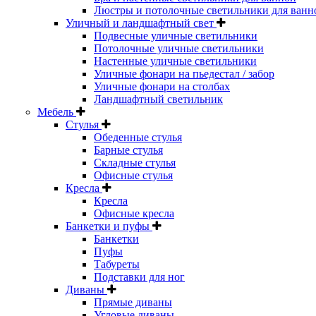
Люстры и потолочные светильники для ванн
Уличный и ландшафтный свет
Подвесные уличные светильники
Потолочные уличные светильники
Настенные уличные светильники
Уличные фонари на пьедестал / забор
Уличные фонари на столбах
Ландшафтный светильник
Мебель
Стулья
Обеденные стулья
Барные стулья
Складные стулья
Офисные стулья
Кресла
Кресла
Офисные кресла
Банкетки и пуфы
Банкетки
Пуфы
Табуреты
Подставки для ног
Диваны
Прямые диваны
Угловые диваны