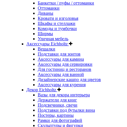
Банкетки / пуфы / оттоманки
Оттоманки
Диваны
Кровати и изголовья
Шкафы и стеллажи
Комоды и тумбочки
Ширмы
Уличная мебель
Аксессуары Eichholtz
Вешалки
Подставки для зонтов
Аксессуары для камина
Аксессуары для сервировки
Для гостиниц и ресторанов
Аксессуары для ванной
Дизайнерские кашпо для цветов
Аксессуары для курения
Декор Eichholtz
Вазы для декора интерьера
Держатели для книг
Подсвечники, свечи
Подставки под бутылки вина
Постеры, картины
Рамки для фотографий
Скульптуры и фигурки