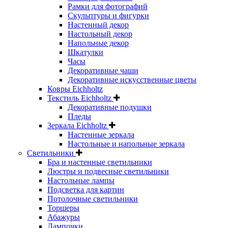
Рамки для фотографий
Скульптуры и фигурки
Настенный декор
Настольный декор
Напольные декор
Шкатулки
Часы
Декоративные чаши
Декоративные искусственные цветы
Ковры Eichholtz
Текстиль Eichholtz
Декоративные подушки
Пледы
Зеркала Eichholtz
Настенные зеркала
Настольные и напольные зеркала
Светильники
Бра и настенные светильники
Люстры и подвесные светильники
Настольные лампы
Подсветка для картин
Потолочные светильники
Торшеры
Абажуры
Лампочки