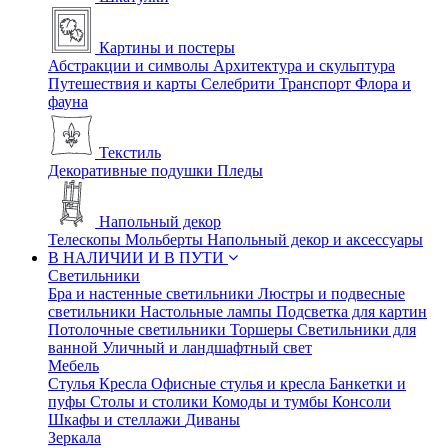
Картины и постеры
Абстракции и символы
Архитектура и скульптура
Путешествия и карты
Селебрити
Транспорт
Флора и
фауна
Текстиль
Декоративные подушки
Пледы
Напольный декор
Телескопы
Мольберты
Напольный декор и аксессуары
В НАЛИЧИИ И В ПУТИ
Светильники
Бра и настенные светильники
Люстры и подвесные
светильники
Настольные лампы
Подсветка для картин
Потолочные светильники
Торшеры
Светильники для
ванной
Уличный и ландшафтный свет
Мебель
Стулья
Кресла
Офисные стулья и кресла
Банкетки и
пуфы
Столы и столики
Комоды и тумбы
Консоли
Шкафы и стеллажи
Диваны
Зеркала