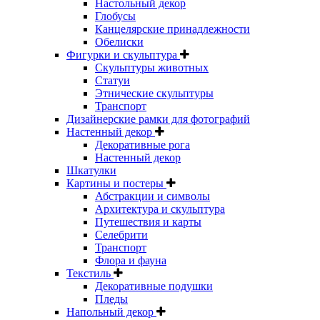
Настольный декор
Глобусы
Канцелярские принадлежности
Обелиски
Фигурки и скульптура
Скульптуры животных
Статуи
Этнические скульптуры
Транспорт
Дизайнерские рамки для фотографий
Настенный декор
Декоративные рога
Настенный декор
Шкатулки
Картины и постеры
Абстракции и символы
Архитектура и скульптура
Путешествия и карты
Селебрити
Транспорт
Флора и фауна
Текстиль
Декоративные подушки
Пледы
Напольный декор