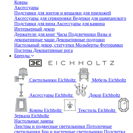
Ковры
Аксессуары
Подставки для зонтов и вешалки для прихожей
Аксессуары для сервировки
Ведерки для шампанского
Подставки для вина
Аксессуары для камина
Интерьерный декор
Держатели для книг
Часы
Подсвечники
Вазы и
декоративные чаши
Декоративные подушки
Настольный декор, статуэтки
Мольберты
Фоторамки
Постеры
Декоративные рога
Бренды
Светильники Eichholtz
Мебель Eichholtz
Аксессуары Eichholtz
Декор Eichholtz
Ковры Eichholtz
Текстиль Eichholtz
Зеркала Eichholtz
Настольные лампы
Люстры и подвесные светильники
Потолочные
светильники
Бра и настенные светильники
Подсветка