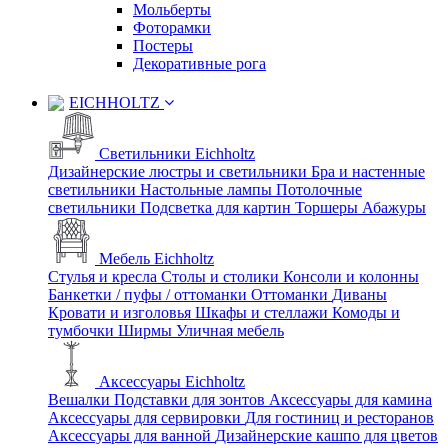
Мольберты
Фоторамки
Постеры
Декоративные рога
EICHHOLTZ
Светильники Eichholtz
Дизайнерские люстры и светильники
Бра и настенные
светильники
Настольные лампы
Потолочные
светильники
Подсветка для картин
Торшеры
Абажуры
Мебель Eichholtz
Стулья и кресла
Столы и столики
Консоли и колонны
Банкетки / пуфы / оттоманки
Оттоманки
Диваны
Кровати и изголовья
Шкафы и стеллажи
Комоды и
тумбочки
Ширмы
Уличная мебель
Аксессуары Eichholtz
Вешалки
Подставки для зонтов
Аксессуары для камина
Аксессуары для сервировки
Для гостиниц и ресторанов
Аксессуары для ванной
Дизайнерские кашпо для цветов