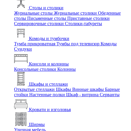
Столы и столики
Журнальные столы
Журнальные столики
Обеденные
столы
Письменные столы
Приставные столики
Сервировочные столики
Столики-табуреты
Комоды и тумбочки
Тумба прикроватная
Тумбы под телевизор
Комоды
Сундуки
Консоли и колонны
Консольные столики
Колонны
Шкафы и стеллажи
Открытые стеллажи
Шкафы
Винные шкафы
Барные
стойки
Настенные полки
Шкаф - витрина
Серванты
Кровати и изголовья
Ширмы
Уличная мебель