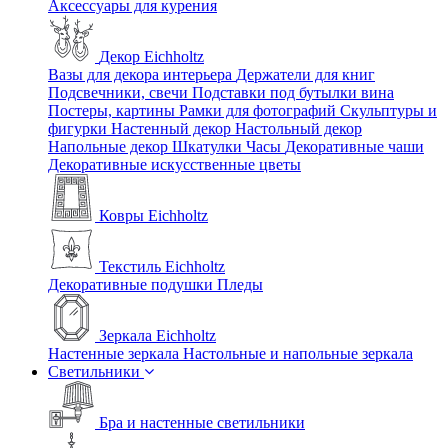
Аксессуары для курения
Декор Eichholtz
Вазы для декора интерьера
Держатели для книг
Подсвечники, свечи
Подставки под бутылки вина
Постеры, картины
Рамки для фотографий
Скульптуры и
фигурки
Настенный декор
Настольный декор
Напольные декор
Шкатулки
Часы
Декоративные чаши
Декоративные искусственные цветы
Ковры Eichholtz
Текстиль Eichholtz
Декоративные подушки
Пледы
Зеркала Eichholtz
Настенные зеркала
Настольные и напольные зеркала
Светильники
Бра и настенные светильники