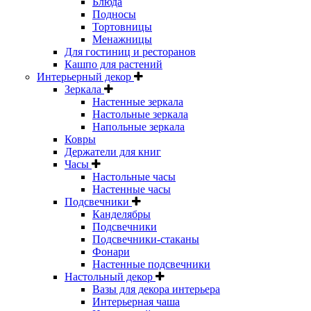
Блюда
Подносы
Тортовницы
Менажницы
Для гостиниц и ресторанов
Кашпо для растений
Интерьерный декор
Зеркала
Настенные зеркала
Настольные зеркала
Напольные зеркала
Ковры
Держатели для книг
Часы
Настольные часы
Настенные часы
Подсвечники
Канделябры
Подсвечники
Подсвечники-стаканы
Фонари
Настенные подсвечники
Настольный декор
Вазы для декора интерьера
Интерьерная чаша