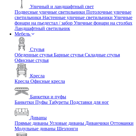
Уличный и ландшафтный свет
Подвесные уличные светильники
Потолочные уличные
светильники
Настенные уличные светильники
Уличные
фонари на пьедестал / забор
Уличные фонари на столбах
Ландшафтный светильник
Мебель
Стулья
Обеденные стулья
Барные стулья
Складные стулья
Офисные стулья
Кресла
Кресла
Офисные кресла
Банкетки и пуфы
Банкетки
Пуфы
Табуреты
Подставки для ног
Диваны
Прямые диваны
Угловые диваны
Диванчики
Оттоманки
Модульные диваны
Шезлонги