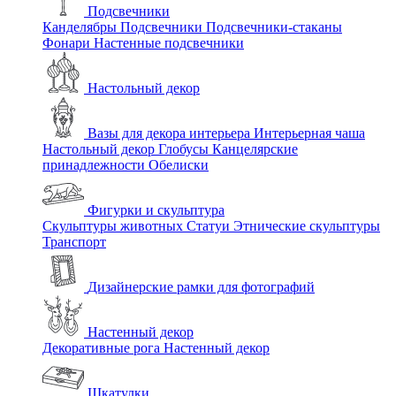
Подсвечники
Канделябры
Подсвечники
Подсвечники-стаканы
Фонари
Настенные подсвечники
Настольный декор
Вазы для декора интерьера
Интерьерная чаша
Настольный декор
Глобусы
Канцелярские
принадлежности
Обелиски
Фигурки и скульптура
Скульптуры животных
Статуи
Этнические скульптуры
Транспорт
Дизайнерские рамки для фотографий
Настенный декор
Декоративные рога
Настенный декор
Шкатулки