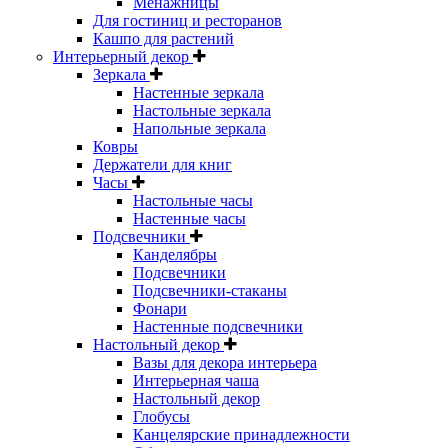
Менажницы
Для гостиниц и ресторанов
Кашпо для растений
Интерьерный декор
Зеркала
Настенные зеркала
Настольные зеркала
Напольные зеркала
Ковры
Держатели для книг
Часы
Настольные часы
Настенные часы
Подсвечники
Канделябры
Подсвечники
Подсвечники-стаканы
Фонари
Настенные подсвечники
Настольный декор
Вазы для декора интерьера
Интерьерная чаша
Настольный декор
Глобусы
Канцелярские принадлежности