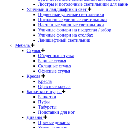
Люстры и потолочные светильники для ванн
Уличный и ландшафтный свет
Подвесные уличные светильники
Потолочные уличные светильники
Настенные уличные светильники
Уличные фонари на пьедестал / забор
Уличные фонари на столбах
Ландшафтный светильник
Мебель
Стулья
Обеденные стулья
Барные стулья
Складные стулья
Офисные стулья
Кресла
Кресла
Офисные кресла
Банкетки и пуфы
Банкетки
Пуфы
Табуреты
Подставки для ног
Диваны
Прямые диваны
Угловые диваны