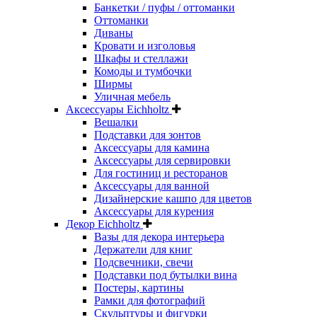
Банкетки / пуфы / оттоманки
Оттоманки
Диваны
Кровати и изголовья
Шкафы и стеллажи
Комоды и тумбочки
Ширмы
Уличная мебель
Аксессуары Eichholtz
Вешалки
Подставки для зонтов
Аксессуары для камина
Аксессуары для сервировки
Для гостиниц и ресторанов
Аксессуары для ванной
Дизайнерские кашпо для цветов
Аксессуары для курения
Декор Eichholtz
Вазы для декора интерьера
Держатели для книг
Подсвечники, свечи
Подставки под бутылки вина
Постеры, картины
Рамки для фотографий
Скульптуры и фигурки