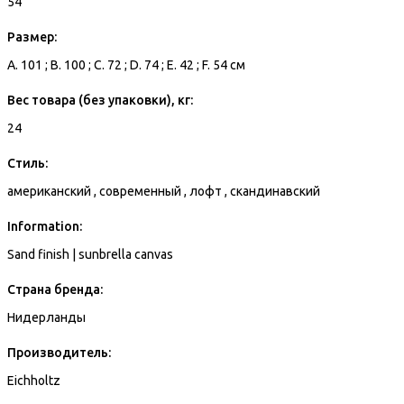
54
Размер:
A. 101 ; B. 100 ; C. 72 ; D. 74 ; E. 42 ; F. 54 см
Вес товара (без упаковки), кг:
24
Стиль:
американский , современный , лофт , скандинавский
Information:
Sand finish | sunbrella canvas
Страна бренда:
Нидерланды
Производитель:
Eichholtz