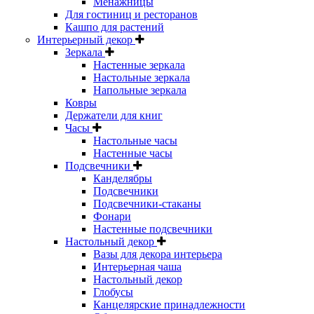
Менажницы
Для гостиниц и ресторанов
Кашпо для растений
Интерьерный декор
Зеркала
Настенные зеркала
Настольные зеркала
Напольные зеркала
Ковры
Держатели для книг
Часы
Настольные часы
Настенные часы
Подсвечники
Канделябры
Подсвечники
Подсвечники-стаканы
Фонари
Настенные подсвечники
Настольный декор
Вазы для декора интерьера
Интерьерная чаша
Настольный декор
Глобусы
Канцелярские принадлежности