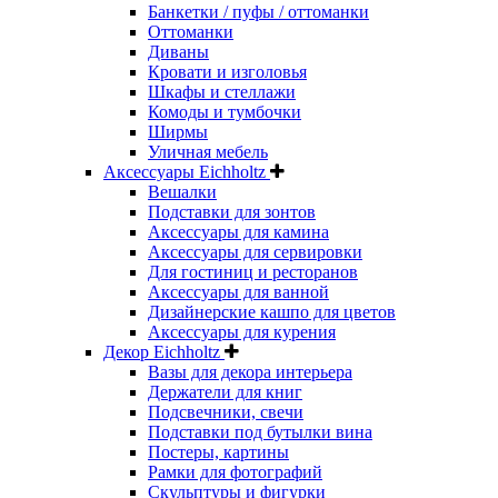
Банкетки / пуфы / оттоманки
Оттоманки
Диваны
Кровати и изголовья
Шкафы и стеллажи
Комоды и тумбочки
Ширмы
Уличная мебель
Аксессуары Eichholtz
Вешалки
Подставки для зонтов
Аксессуары для камина
Аксессуары для сервировки
Для гостиниц и ресторанов
Аксессуары для ванной
Дизайнерские кашпо для цветов
Аксессуары для курения
Декор Eichholtz
Вазы для декора интерьера
Держатели для книг
Подсвечники, свечи
Подставки под бутылки вина
Постеры, картины
Рамки для фотографий
Скульптуры и фигурки