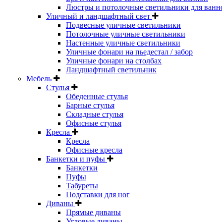
Люстры и потолочные светильники для ванн
Уличный и ландшафтный свет
Подвесные уличные светильники
Потолочные уличные светильники
Настенные уличные светильники
Уличные фонари на пьедестал / забор
Уличные фонари на столбах
Ландшафтный светильник
Мебель
Стулья
Обеденные стулья
Барные стулья
Складные стулья
Офисные стулья
Кресла
Кресла
Офисные кресла
Банкетки и пуфы
Банкетки
Пуфы
Табуреты
Подставки для ног
Диваны
Прямые диваны
Угловые диваны