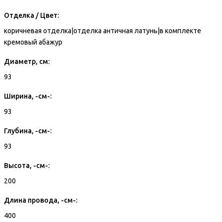
Отделка / Цвет:
коричневая отделка|отделка античная латунь|в комплекте
кремовый абажур
Диаметр, см:
93
Ширина, -см-:
93
Глубина, -см-:
93
Высота, -см-:
200
Длина провода, -см-:
400