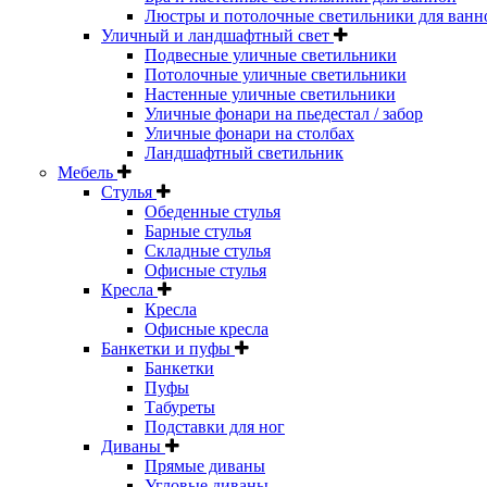
Люстры и потолочные светильники для ванн
Уличный и ландшафтный свет
Подвесные уличные светильники
Потолочные уличные светильники
Настенные уличные светильники
Уличные фонари на пьедестал / забор
Уличные фонари на столбах
Ландшафтный светильник
Мебель
Стулья
Обеденные стулья
Барные стулья
Складные стулья
Офисные стулья
Кресла
Кресла
Офисные кресла
Банкетки и пуфы
Банкетки
Пуфы
Табуреты
Подставки для ног
Диваны
Прямые диваны
Угловые диваны