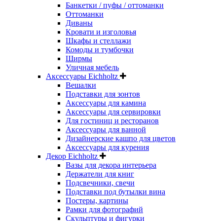
Банкетки / пуфы / оттоманки
Оттоманки
Диваны
Кровати и изголовья
Шкафы и стеллажи
Комоды и тумбочки
Ширмы
Уличная мебель
Аксессуары Eichholtz
Вешалки
Подставки для зонтов
Аксессуары для камина
Аксессуары для сервировки
Для гостиниц и ресторанов
Аксессуары для ванной
Дизайнерские кашпо для цветов
Аксессуары для курения
Декор Eichholtz
Вазы для декора интерьера
Держатели для книг
Подсвечники, свечи
Подставки под бутылки вина
Постеры, картины
Рамки для фотографий
Скульптуры и фигурки