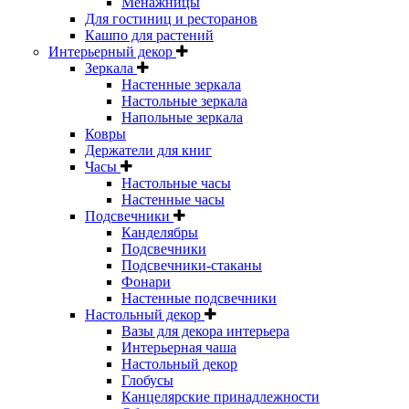
Менажницы
Для гостиниц и ресторанов
Кашпо для растений
Интерьерный декор
Зеркала
Настенные зеркала
Настольные зеркала
Напольные зеркала
Ковры
Держатели для книг
Часы
Настольные часы
Настенные часы
Подсвечники
Канделябры
Подсвечники
Подсвечники-стаканы
Фонари
Настенные подсвечники
Настольный декор
Вазы для декора интерьера
Интерьерная чаша
Настольный декор
Глобусы
Канцелярские принадлежности