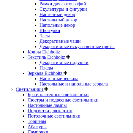
Рамки для фотографий
Скульптуры и фигурки
Настенный декор
Настольный декор
Напольные декор
Шкатулки
Часы
Декоративные чаши
Декоративные искусственные цветы
Ковры Eichholtz
Текстиль Eichholtz
Декоративные подушки
Пледы
Зеркала Eichholtz
Настенные зеркала
Настольные и напольные зеркала
Светильники
Бра и настенные светильники
Люстры и подвесные светильники
Настольные лампы
Подсветка для картин
Потолочные светильники
Торшеры
Абажуры
Лампочки