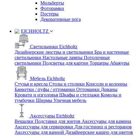
Мольберты
Фоторамки
Постеры
Декоративные рога
EICHHOLTZ
Светильники Eichholtz
Дизайнерские люстры и светильники
Бра и настенные
светильники
Настольные лампы
Потолочные
светильники
Подсветка для картин
Торшеры
Абажуры
Мебель Eichholtz
Стулья и кресла
Столы и столики
Консоли и колонны
Банкетки / пуфы / оттоманки
Оттоманки
Диваны
Кровати и изголовья
Шкафы и стеллажи
Комоды и
тумбочки
Ширмы
Уличная мебель
Аксессуары Eichholtz
Вешалки
Подставки для зонтов
Аксессуары для камина
Аксессуары для сервировки
Для гостиниц и ресторанов
Аксессуары для ванной
Дизайнерские кашпо для цветов