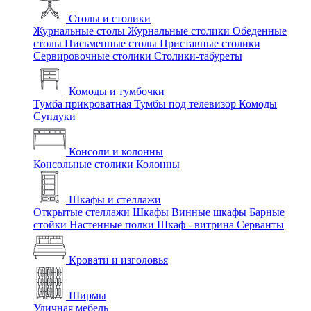
Столы и столики
Журнальные столы
Журнальные столики
Обеденные
столы
Письменные столы
Приставные столики
Сервировочные столики
Столики-табуреты
Комоды и тумбочки
Тумба прикроватная
Тумбы под телевизор
Комоды
Сундуки
Консоли и колонны
Консольные столики
Колонны
Шкафы и стеллажи
Открытые стеллажи
Шкафы
Винные шкафы
Барные
стойки
Настенные полки
Шкаф - витрина
Серванты
Кровати и изголовья
Ширмы
Уличная мебель