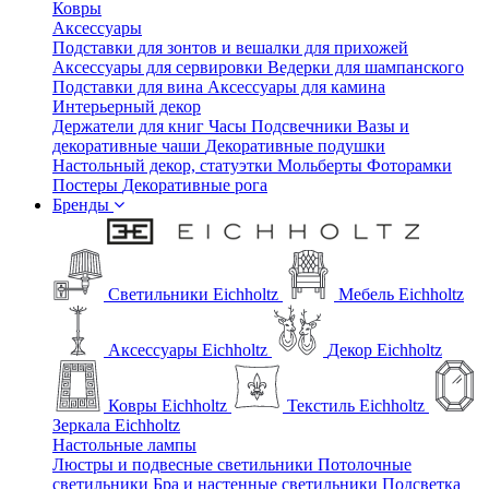
Ковры
Аксессуары
Подставки для зонтов и вешалки для прихожей
Аксессуары для сервировки
Ведерки для шампанского
Подставки для вина
Аксессуары для камина
Интерьерный декор
Держатели для книг
Часы
Подсвечники
Вазы и
декоративные чаши
Декоративные подушки
Настольный декор, статуэтки
Мольберты
Фоторамки
Постеры
Декоративные рога
Бренды
Светильники Eichholtz
Мебель Eichholtz
Аксессуары Eichholtz
Декор Eichholtz
Ковры Eichholtz
Текстиль Eichholtz
Зеркала Eichholtz
Настольные лампы
Люстры и подвесные светильники
Потолочные
светильники
Бра и настенные светильники
Подсветка