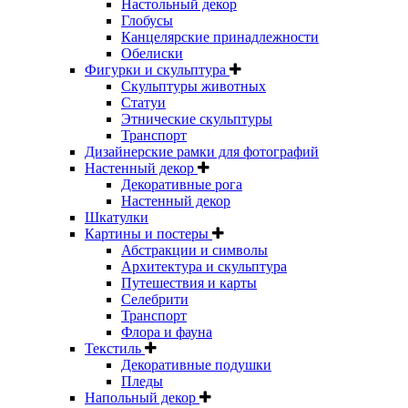
Настольный декор
Глобусы
Канцелярские принадлежности
Обелиски
Фигурки и скульптура
Скульптуры животных
Статуи
Этнические скульптуры
Транспорт
Дизайнерские рамки для фотографий
Настенный декор
Декоративные рога
Настенный декор
Шкатулки
Картины и постеры
Абстракции и символы
Архитектура и скульптура
Путешествия и карты
Селебрити
Транспорт
Флора и фауна
Текстиль
Декоративные подушки
Пледы
Напольный декор