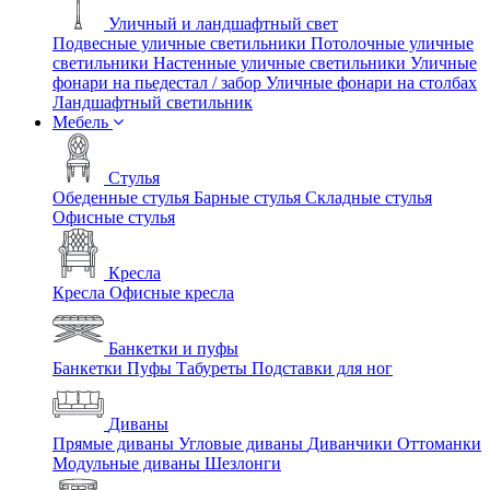
Уличный и ландшафтный свет
Подвесные уличные светильники
Потолочные уличные
светильники
Настенные уличные светильники
Уличные
фонари на пьедестал / забор
Уличные фонари на столбах
Ландшафтный светильник
Мебель
Стулья
Обеденные стулья
Барные стулья
Складные стулья
Офисные стулья
Кресла
Кресла
Офисные кресла
Банкетки и пуфы
Банкетки
Пуфы
Табуреты
Подставки для ног
Диваны
Прямые диваны
Угловые диваны
Диванчики
Оттоманки
Модульные диваны
Шезлонги