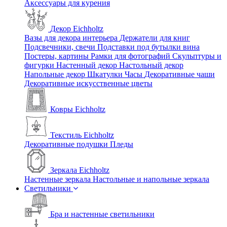
Аксессуары для курения
Декор Eichholtz
Вазы для декора интерьера
Держатели для книг
Подсвечники, свечи
Подставки под бутылки вина
Постеры, картины
Рамки для фотографий
Скульптуры и
фигурки
Настенный декор
Настольный декор
Напольные декор
Шкатулки
Часы
Декоративные чаши
Декоративные искусственные цветы
Ковры Eichholtz
Текстиль Eichholtz
Декоративные подушки
Пледы
Зеркала Eichholtz
Настенные зеркала
Настольные и напольные зеркала
Светильники
Бра и настенные светильники