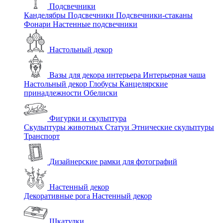
Подсвечники
Канделябры
Подсвечники
Подсвечники-стаканы
Фонари
Настенные подсвечники
Настольный декор
Вазы для декора интерьера
Интерьерная чаша
Настольный декор
Глобусы
Канцелярские
принадлежности
Обелиски
Фигурки и скульптура
Скульптуры животных
Статуи
Этнические скульптуры
Транспорт
Дизайнерские рамки для фотографий
Настенный декор
Декоративные рога
Настенный декор
Шкатулки