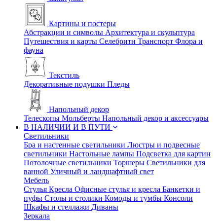
Картины и постеры
Абстракции и символы
Архитектура и скульптура
Путешествия и карты
Селебрити
Транспорт
Флора и
фауна
Текстиль
Декоративные подушки
Пледы
Напольный декор
Телескопы
Мольберты
Напольный декор и аксессуары
В НАЛИЧИИ И В ПУТИ
Светильники
Бра и настенные светильники
Люстры и подвесные
светильники
Настольные лампы
Подсветка для картин
Потолочные светильники
Торшеры
Светильники для
ванной
Уличный и ландшафтный свет
Мебель
Стулья
Кресла
Офисные стулья и кресла
Банкетки и
пуфы
Столы и столики
Комоды и тумбы
Консоли
Шкафы и стеллажи
Диваны
Зеркала