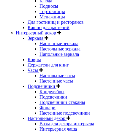
Блюда
Подносы
Тортовницы
Менажницы
Для гостиниц и ресторанов
Кашпо для растений
Интерьерный декор
Зеркала
Настенные зеркала
Настольные зеркала
Напольные зеркала
Ковры
Держатели для книг
Часы
Настольные часы
Настенные часы
Подсвечники
Канделябры
Подсвечники
Подсвечники-стаканы
Фонари
Настенные подсвечники
Настольный декор
Вазы для декора интерьера
Интерьерная чаша