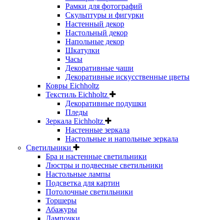
Рамки для фотографий
Скульптуры и фигурки
Настенный декор
Настольный декор
Напольные декор
Шкатулки
Часы
Декоративные чаши
Декоративные искусственные цветы
Ковры Eichholtz
Текстиль Eichholtz
Декоративные подушки
Пледы
Зеркала Eichholtz
Настенные зеркала
Настольные и напольные зеркала
Светильники
Бра и настенные светильники
Люстры и подвесные светильники
Настольные лампы
Подсветка для картин
Потолочные светильники
Торшеры
Абажуры
Лампочки