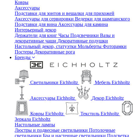
Ковры
Аксессуары
Подставки для зонтов и вешалки для прихожей
Аксессуары для сервировки
Ведерки для шампанского
Подставки для вина
Аксессуары для камина
Интерьерный декор
Держатели для книг
Часы
Подсвечники
Вазы и
декоративные чаши
Декоративные подушки
Настольный декор, статуэтки
Мольберты
Фоторамки
Постеры
Декоративные рога
Бренды
Светильники Eichholtz
Мебель Eichholtz
Аксессуары Eichholtz
Декор Eichholtz
Ковры Eichholtz
Текстиль Eichholtz
Зеркала Eichholtz
Настольные лампы
Люстры и подвесные светильники
Потолочные
светильники
Бра и настенные светильники
Подсветка