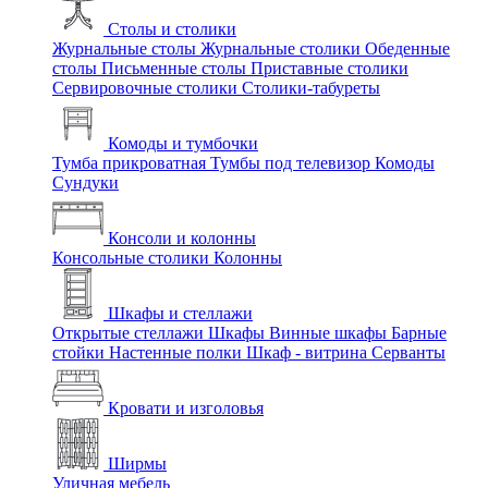
Столы и столики
Журнальные столы
Журнальные столики
Обеденные
столы
Письменные столы
Приставные столики
Сервировочные столики
Столики-табуреты
Комоды и тумбочки
Тумба прикроватная
Тумбы под телевизор
Комоды
Сундуки
Консоли и колонны
Консольные столики
Колонны
Шкафы и стеллажи
Открытые стеллажи
Шкафы
Винные шкафы
Барные
стойки
Настенные полки
Шкаф - витрина
Серванты
Кровати и изголовья
Ширмы
Уличная мебель