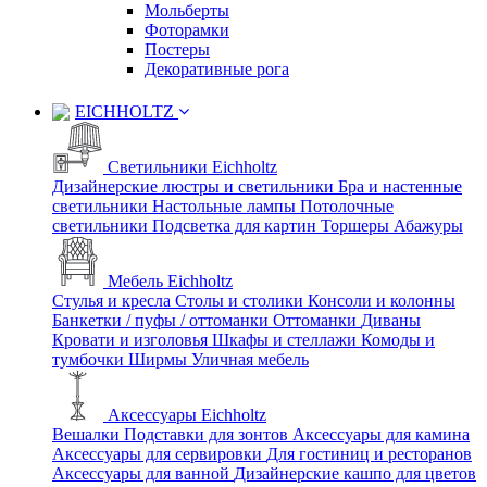
Мольберты
Фоторамки
Постеры
Декоративные рога
EICHHOLTZ
Светильники Eichholtz
Дизайнерские люстры и светильники
Бра и настенные
светильники
Настольные лампы
Потолочные
светильники
Подсветка для картин
Торшеры
Абажуры
Мебель Eichholtz
Стулья и кресла
Столы и столики
Консоли и колонны
Банкетки / пуфы / оттоманки
Оттоманки
Диваны
Кровати и изголовья
Шкафы и стеллажи
Комоды и
тумбочки
Ширмы
Уличная мебель
Аксессуары Eichholtz
Вешалки
Подставки для зонтов
Аксессуары для камина
Аксессуары для сервировки
Для гостиниц и ресторанов
Аксессуары для ванной
Дизайнерские кашпо для цветов