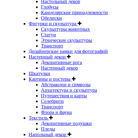
Настольный декор
Глобусы
Канцелярские принадлежности
Обелиски
Фигурки и скульптура
Скульптуры животных
Статуи
Этнические скульптуры
Транспорт
Дизайнерские рамки для фотографий
Настенный декор
Декоративные рога
Настенный декор
Шкатулки
Картины и постеры
Абстракции и символы
Архитектура и скульптура
Путешествия и карты
Селебрити
Транспорт
Флора и фауна
Текстиль
Декоративные подушки
Пледы
Напольный декор