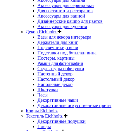
Аксессуары для камина
Аксессуары для сервировки
Для гостиниц и ресторанов
Аксессуары для ванной
Дизайнерские кашпо для цветов
Аксессуары для курения
Декор Eichholtz
Вазы для декора интерьера
Держатели для книг
Подсвечники, свечи
Подставки под бутылки вина
Постеры, картины
Рамки для фотографий
Скульптуры и фигурки
Настенный декор
Настольный декор
Напольные декор
Шкатулки
Часы
Декоративные чаши
Декоративные искусственные цветы
Ковры Eichholtz
Текстиль Eichholtz
Декоративные подушки
Пледы