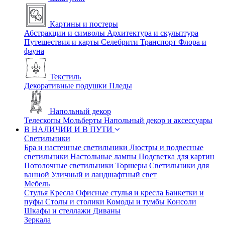
Картины и постеры
Абстракции и символы
Архитектура и скульптура
Путешествия и карты
Селебрити
Транспорт
Флора и
фауна
Текстиль
Декоративные подушки
Пледы
Напольный декор
Телескопы
Мольберты
Напольный декор и аксессуары
В НАЛИЧИИ И В ПУТИ
Светильники
Бра и настенные светильники
Люстры и подвесные
светильники
Настольные лампы
Подсветка для картин
Потолочные светильники
Торшеры
Светильники для
ванной
Уличный и ландшафтный свет
Мебель
Стулья
Кресла
Офисные стулья и кресла
Банкетки и
пуфы
Столы и столики
Комоды и тумбы
Консоли
Шкафы и стеллажи
Диваны
Зеркала