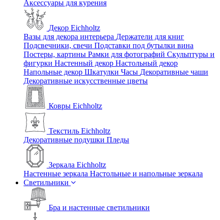
Аксессуары для курения
Декор Eichholtz
Вазы для декора интерьера
Держатели для книг
Подсвечники, свечи
Подставки под бутылки вина
Постеры, картины
Рамки для фотографий
Скульптуры и
фигурки
Настенный декор
Настольный декор
Напольные декор
Шкатулки
Часы
Декоративные чаши
Декоративные искусственные цветы
Ковры Eichholtz
Текстиль Eichholtz
Декоративные подушки
Пледы
Зеркала Eichholtz
Настенные зеркала
Настольные и напольные зеркала
Светильники
Бра и настенные светильники