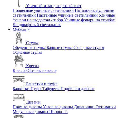
Уличный и ландшафтный свет
Подвесные уличные светильники
Потолочные уличные
светильники
Настенные уличные светильники
Уличные
фонари на пьедестал / забор
Уличные фонари на столбах
Ландшафтный светильник
Мебель
Стулья
Обеденные стулья
Барные стулья
Складные стулья
Офисные стулья
Кресла
Кресла
Офисные кресла
Банкетки и пуфы
Банкетки
Пуфы
Табуреты
Подставки для ног
Диваны
Прямые диваны
Угловые диваны
Диванчики
Оттоманки
Модульные диваны
Шезлонги