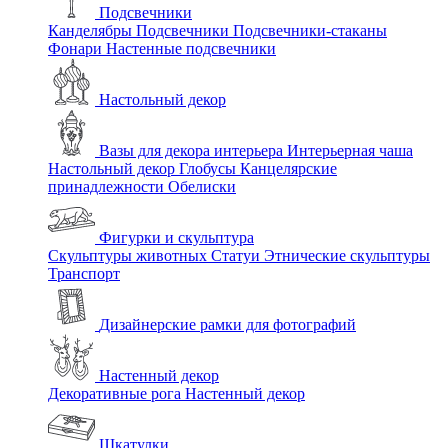
Подсвечники
Канделябры
Подсвечники
Подсвечники-стаканы
Фонари
Настенные подсвечники
Настольный декор
Вазы для декора интерьера
Интерьерная чаша
Настольный декор
Глобусы
Канцелярские
принадлежности
Обелиски
Фигурки и скульптура
Скульптуры животных
Статуи
Этнические скульптуры
Транспорт
Дизайнерские рамки для фотографий
Настенный декор
Декоративные рога
Настенный декор
Шкатулки