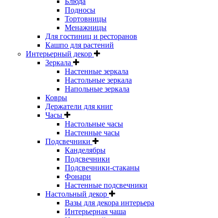
Блюда
Подносы
Тортовницы
Менажницы
Для гостиниц и ресторанов
Кашпо для растений
Интерьерный декор
Зеркала
Настенные зеркала
Настольные зеркала
Напольные зеркала
Ковры
Держатели для книг
Часы
Настольные часы
Настенные часы
Подсвечники
Канделябры
Подсвечники
Подсвечники-стаканы
Фонари
Настенные подсвечники
Настольный декор
Вазы для декора интерьера
Интерьерная чаша