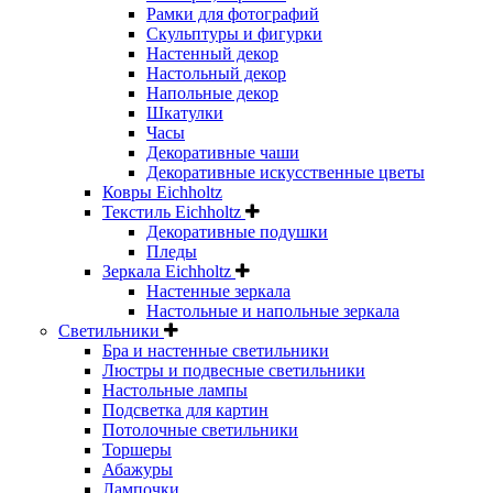
Рамки для фотографий
Скульптуры и фигурки
Настенный декор
Настольный декор
Напольные декор
Шкатулки
Часы
Декоративные чаши
Декоративные искусственные цветы
Ковры Eichholtz
Текстиль Eichholtz
Декоративные подушки
Пледы
Зеркала Eichholtz
Настенные зеркала
Настольные и напольные зеркала
Светильники
Бра и настенные светильники
Люстры и подвесные светильники
Настольные лампы
Подсветка для картин
Потолочные светильники
Торшеры
Абажуры
Лампочки