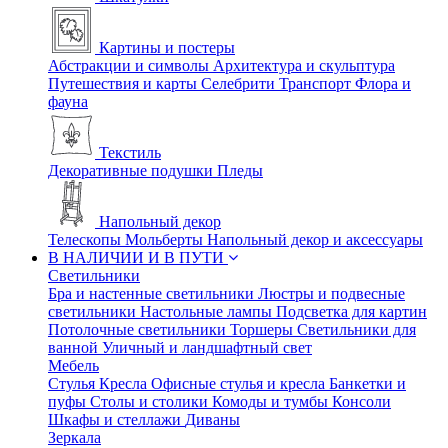
Картины и постеры
Абстракции и символы
Архитектура и скульптура
Путешествия и карты
Селебрити
Транспорт
Флора и
фауна
Текстиль
Декоративные подушки
Пледы
Напольный декор
Телескопы
Мольберты
Напольный декор и аксессуары
В НАЛИЧИИ И В ПУТИ
Светильники
Бра и настенные светильники
Люстры и подвесные
светильники
Настольные лампы
Подсветка для картин
Потолочные светильники
Торшеры
Светильники для
ванной
Уличный и ландшафтный свет
Мебель
Стулья
Кресла
Офисные стулья и кресла
Банкетки и
пуфы
Столы и столики
Комоды и тумбы
Консоли
Шкафы и стеллажи
Диваны
Зеркала