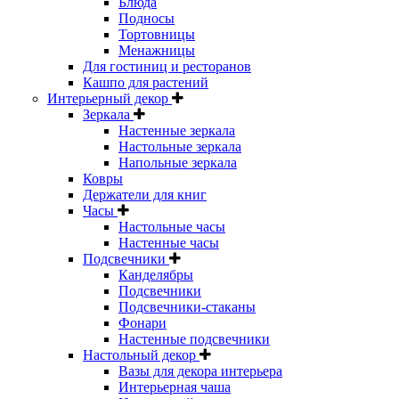
Блюда
Подносы
Тортовницы
Менажницы
Для гостиниц и ресторанов
Кашпо для растений
Интерьерный декор
Зеркала
Настенные зеркала
Настольные зеркала
Напольные зеркала
Ковры
Держатели для книг
Часы
Настольные часы
Настенные часы
Подсвечники
Канделябры
Подсвечники
Подсвечники-стаканы
Фонари
Настенные подсвечники
Настольный декор
Вазы для декора интерьера
Интерьерная чаша