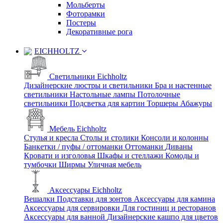
Мольберты
Фоторамки
Постеры
Декоративные рога
EICHHOLTZ
Светильники Eichholtz
Дизайнерские люстры и светильники
Бра и настенные
светильники
Настольные лампы
Потолочные
светильники
Подсветка для картин
Торшеры
Абажуры
Мебель Eichholtz
Стулья и кресла
Столы и столики
Консоли и колонны
Банкетки / пуфы / оттоманки
Оттоманки
Диваны
Кровати и изголовья
Шкафы и стеллажи
Комоды и
тумбочки
Ширмы
Уличная мебель
Аксессуары Eichholtz
Вешалки
Подставки для зонтов
Аксессуары для камина
Аксессуары для сервировки
Для гостиниц и ресторанов
Аксессуары для ванной
Дизайнерские кашпо для цветов