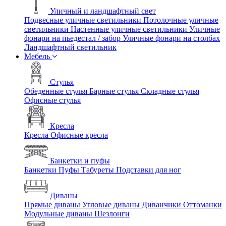
Уличный и ландшафтный свет
Подвесные уличные светильники
Потолочные уличные
светильники
Настенные уличные светильники
Уличные
фонари на пьедестал / забор
Уличные фонари на столбах
Ландшафтный светильник
Мебель
Стулья
Обеденные стулья
Барные стулья
Складные стулья
Офисные стулья
Кресла
Кресла
Офисные кресла
Банкетки и пуфы
Банкетки
Пуфы
Табуреты
Подставки для ног
Диваны
Прямые диваны
Угловые диваны
Диванчики
Оттоманки
Модульные диваны
Шезлонги