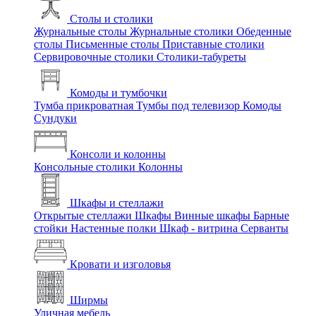
Столы и столики
Журнальные столы
Журнальные столики
Обеденные
столы
Письменные столы
Приставные столики
Сервировочные столики
Столики-табуреты
Комоды и тумбочки
Тумба прикроватная
Тумбы под телевизор
Комоды
Сундуки
Консоли и колонны
Консольные столики
Колонны
Шкафы и стеллажи
Открытые стеллажи
Шкафы
Винные шкафы
Барные
стойки
Настенные полки
Шкаф - витрина
Серванты
Кровати и изголовья
Ширмы
Уличная мебель