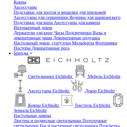
Ковры
Аксессуары
Подставки для зонтов и вешалки для прихожей
Аксессуары для сервировки
Ведерки для шампанского
Подставки для вина
Аксессуары для камина
Интерьерный декор
Держатели для книг
Часы
Подсвечники
Вазы и
декоративные чаши
Декоративные подушки
Настольный декор, статуэтки
Мольберты
Фоторамки
Постеры
Декоративные рога
Бренды
Светильники Eichholtz
Мебель Eichholtz
Аксессуары Eichholtz
Декор Eichholtz
Ковры Eichholtz
Текстиль Eichholtz
Зеркала Eichholtz
Настольные лампы
Люстры и подвесные светильники
Потолочные
светильники
Бра и настенные светильники
Подсветка