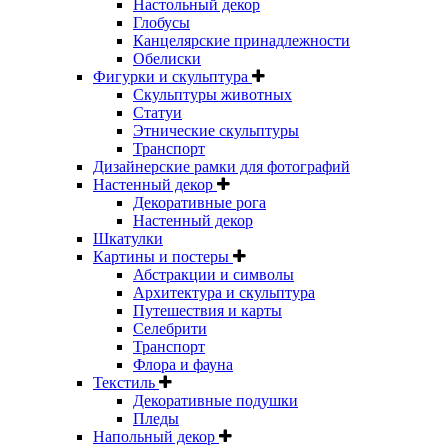
Настольный декор
Глобусы
Канцелярские принадлежности
Обелиски
Фигурки и скульптура
Скульптуры животных
Статуи
Этнические скульптуры
Транспорт
Дизайнерские рамки для фотографий
Настенный декор
Декоративные рога
Настенный декор
Шкатулки
Картины и постеры
Абстракции и символы
Архитектура и скульптура
Путешествия и карты
Селебрити
Транспорт
Флора и фауна
Текстиль
Декоративные подушки
Пледы
Напольный декор