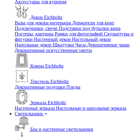
Аксессуары для курения
Декор Eichholtz
Вазы для декора интерьера
Держатели для книг
Подсвечники, свечи
Подставки под бутылки вина
Постеры, картины
Рамки для фотографий
Скульптуры и
фигурки
Настенный декор
Настольный декор
Напольные декор
Шкатулки
Часы
Декоративные чаши
Декоративные искусственные цветы
Ковры Eichholtz
Текстиль Eichholtz
Декоративные подушки
Пледы
Зеркала Eichholtz
Настенные зеркала
Настольные и напольные зеркала
Светильники
Бра и настенные светильники