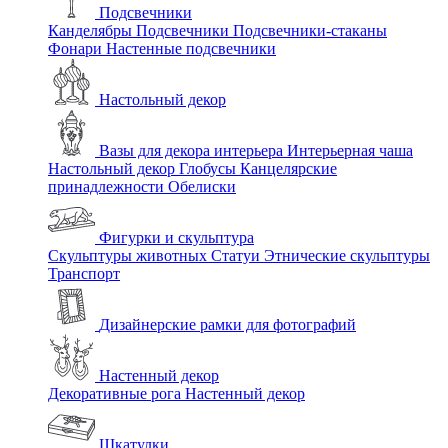
Подсвечники
Канделябры
Подсвечники
Подсвечники-стаканы
Фонари
Настенные подсвечники
Настольный декор
Вазы для декора интерьера
Интерьерная чаша
Настольный декор
Глобусы
Канцелярские
принадлежности
Обелиски
Фигурки и скульптура
Скульптуры животных
Статуи
Этнические скульптуры
Транспорт
Дизайнерские рамки для фотографий
Настенный декор
Декоративные рога
Настенный декор
Шкатулки