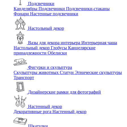
Подсвечники
Канделябры
Подсвечники
Подсвечники-стаканы
Фонари
Настенные подсвечники
Настольный декор
Вазы для декора интерьера
Интерьерная чаша
Настольный декор
Глобусы
Канцелярские
принадлежности
Обелиски
Фигурки и скульптура
Скульптуры животных
Статуи
Этнические скульптуры
Транспорт
Дизайнерские рамки для фотографий
Настенный декор
Декоративные рога
Настенный декор
Шкатулки