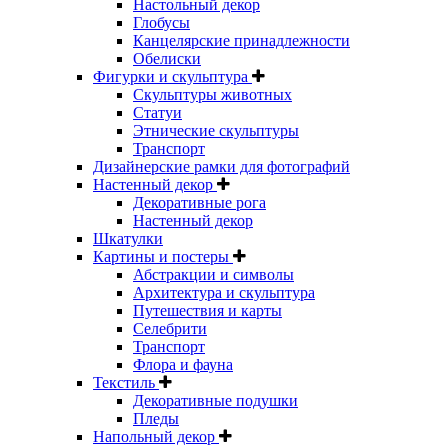
Настольный декор
Глобусы
Канцелярские принадлежности
Обелиски
Фигурки и скульптура
Скульптуры животных
Статуи
Этнические скульптуры
Транспорт
Дизайнерские рамки для фотографий
Настенный декор
Декоративные рога
Настенный декор
Шкатулки
Картины и постеры
Абстракции и символы
Архитектура и скульптура
Путешествия и карты
Селебрити
Транспорт
Флора и фауна
Текстиль
Декоративные подушки
Пледы
Напольный декор