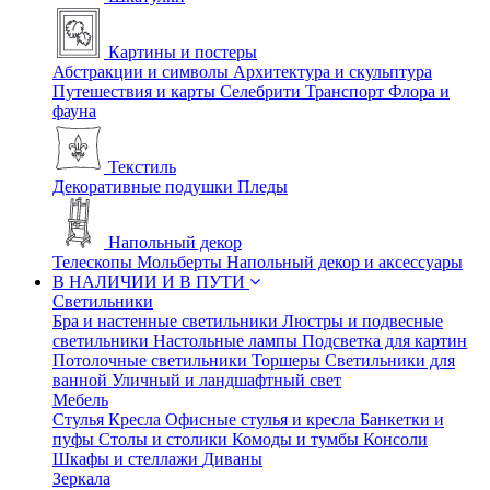
Картины и постеры
Абстракции и символы
Архитектура и скульптура
Путешествия и карты
Селебрити
Транспорт
Флора и
фауна
Текстиль
Декоративные подушки
Пледы
Напольный декор
Телескопы
Мольберты
Напольный декор и аксессуары
В НАЛИЧИИ И В ПУТИ
Светильники
Бра и настенные светильники
Люстры и подвесные
светильники
Настольные лампы
Подсветка для картин
Потолочные светильники
Торшеры
Светильники для
ванной
Уличный и ландшафтный свет
Мебель
Стулья
Кресла
Офисные стулья и кресла
Банкетки и
пуфы
Столы и столики
Комоды и тумбы
Консоли
Шкафы и стеллажи
Диваны
Зеркала