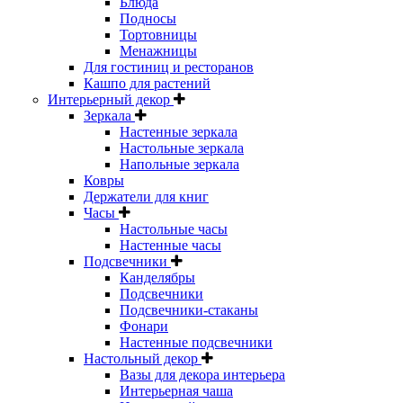
Блюда
Подносы
Тортовницы
Менажницы
Для гостиниц и ресторанов
Кашпо для растений
Интерьерный декор
Зеркала
Настенные зеркала
Настольные зеркала
Напольные зеркала
Ковры
Держатели для книг
Часы
Настольные часы
Настенные часы
Подсвечники
Канделябры
Подсвечники
Подсвечники-стаканы
Фонари
Настенные подсвечники
Настольный декор
Вазы для декора интерьера
Интерьерная чаша