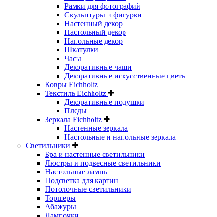
Рамки для фотографий
Скульптуры и фигурки
Настенный декор
Настольный декор
Напольные декор
Шкатулки
Часы
Декоративные чаши
Декоративные искусственные цветы
Ковры Eichholtz
Текстиль Eichholtz
Декоративные подушки
Пледы
Зеркала Eichholtz
Настенные зеркала
Настольные и напольные зеркала
Светильники
Бра и настенные светильники
Люстры и подвесные светильники
Настольные лампы
Подсветка для картин
Потолочные светильники
Торшеры
Абажуры
Лампочки