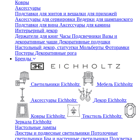
Ковры
Аксессуары
Подставки для зонтов и вешалки для прихожей
Аксессуары для сервировки
Ведерки для шампанского
Подставки для вина
Аксессуары для камина
Интерьерный декор
Держатели для книг
Часы
Подсвечники
Вазы и
декоративные чаши
Декоративные подушки
Настольный декор, статуэтки
Мольберты
Фоторамки
Постеры
Декоративные рога
Бренды
Светильники Eichholtz
Мебель Eichholtz
Аксессуары Eichholtz
Декор Eichholtz
Ковры Eichholtz
Текстиль Eichholtz
Зеркала Eichholtz
Настольные лампы
Люстры и подвесные светильники
Потолочные
светильники
Бра и настенные светильники
Подсветка