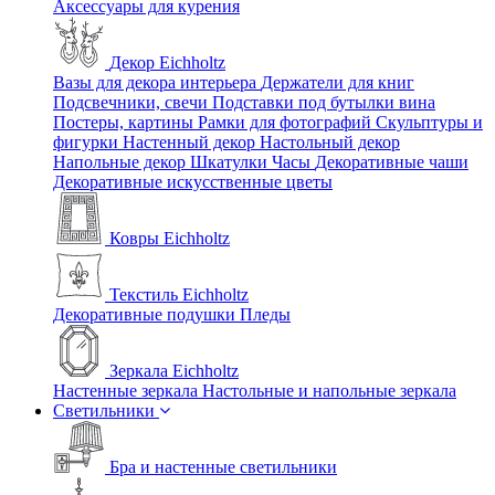
Аксессуары для курения
Декор Eichholtz
Вазы для декора интерьера
Держатели для книг
Подсвечники, свечи
Подставки под бутылки вина
Постеры, картины
Рамки для фотографий
Скульптуры и
фигурки
Настенный декор
Настольный декор
Напольные декор
Шкатулки
Часы
Декоративные чаши
Декоративные искусственные цветы
Ковры Eichholtz
Текстиль Eichholtz
Декоративные подушки
Пледы
Зеркала Eichholtz
Настенные зеркала
Настольные и напольные зеркала
Светильники
Бра и настенные светильники