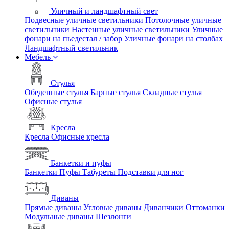
Уличный и ландшафтный свет
Подвесные уличные светильники
Потолочные уличные
светильники
Настенные уличные светильники
Уличные
фонари на пьедестал / забор
Уличные фонари на столбах
Ландшафтный светильник
Мебель
Стулья
Обеденные стулья
Барные стулья
Складные стулья
Офисные стулья
Кресла
Кресла
Офисные кресла
Банкетки и пуфы
Банкетки
Пуфы
Табуреты
Подставки для ног
Диваны
Прямые диваны
Угловые диваны
Диванчики
Оттоманки
Модульные диваны
Шезлонги