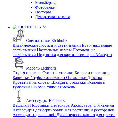
Мольберты
Фоторамки
Постеры
Декоративные рога
EICHHOLTZ
Светильники Eichholtz
Дизайнерские люстры и светильники
Бра и настенные
светильники
Настольные лампы
Потолочные
светильники
Подсветка для картин
Торшеры
Абажуры
Мебель Eichholtz
Стулья и кресла
Столы и столики
Консоли и колонны
Банкетки / пуфы / оттоманки
Оттоманки
Диваны
Кровати и изголовья
Шкафы и стеллажи
Комоды и
тумбочки
Ширмы
Уличная мебель
Аксессуары Eichholtz
Вешалки
Подставки для зонтов
Аксессуары для камина
Аксессуары для сервировки
Для гостиниц и ресторанов
Аксессуары для ванной
Дизайнерские кашпо для цветов