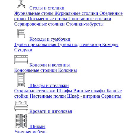
Столы и столики
Журнальные столы
Журнальные столики
Обеденные
столы
Письменные столы
Приставные столики
Сервировочные столики
Столики-табуреты
Комоды и тумбочки
Тумба прикроватная
Тумбы под телевизор
Комоды
Сундуки
Консоли и колонны
Консольные столики
Колонны
Шкафы и стеллажи
Открытые стеллажи
Шкафы
Винные шкафы
Барные
стойки
Настенные полки
Шкаф - витрина
Серванты
Кровати и изголовья
Ширмы
Уличная мебель