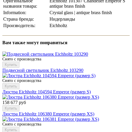
Оригинальное
Eichholtz 101307 Chandelier Emperor S
названия товара:
antique brass finish
Information:
Crystal glass | antique brass finish
Страна бренда:
Нидерланды
Производитель:
Eichholtz
Вам также могут понравиться
Снято с производства
Купить
Подвесной светильник Eichholtz 103290
Снято с производства
Купить
Люстра Eichholtz 104594 Emperor (размер S)
158 677 руб
Купить
Люстра Eichholtz 106380 Emperor (размер XS)
Снято с производства
Купить