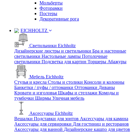
Мольберты
Фоторамки
Постеры
Декоративные рога
EICHHOLTZ
Светильники Eichholtz
Дизайнерские люстры и светильники
Бра и настенные
светильники
Настольные лампы
Потолочные
светильники
Подсветка для картин
Торшеры
Абажуры
Мебель Eichholtz
Стулья и кресла
Столы и столики
Консоли и колонны
Банкетки / пуфы / оттоманки
Оттоманки
Диваны
Кровати и изголовья
Шкафы и стеллажи
Комоды и
тумбочки
Ширмы
Уличная мебель
Аксессуары Eichholtz
Вешалки
Подставки для зонтов
Аксессуары для камина
Аксессуары для сервировки
Для гостиниц и ресторанов
Аксессуары для ванной
Дизайнерские кашпо для цветов