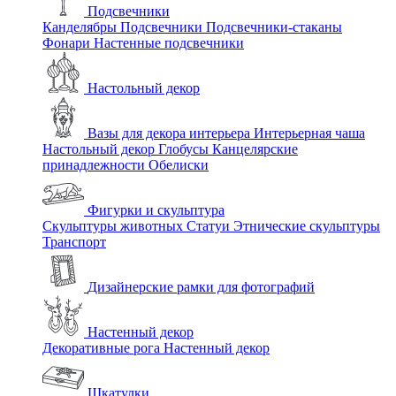
Подсвечники
Канделябры
Подсвечники
Подсвечники-стаканы
Фонари
Настенные подсвечники
Настольный декор
Вазы для декора интерьера
Интерьерная чаша
Настольный декор
Глобусы
Канцелярские
принадлежности
Обелиски
Фигурки и скульптура
Скульптуры животных
Статуи
Этнические скульптуры
Транспорт
Дизайнерские рамки для фотографий
Настенный декор
Декоративные рога
Настенный декор
Шкатулки