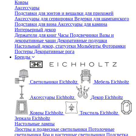
Ковры
Аксессуары
Подставки для зонтов и вешалки для прихожей
Аксессуары для сервировки
Ведерки для шампанского
Подставки для вина
Аксессуары для камина
Интерьерный декор
Держатели для книг
Часы
Подсвечники
Вазы и
декоративные чаши
Декоративные подушки
Настольный декор, статуэтки
Мольберты
Фоторамки
Постеры
Декоративные рога
Бренды
Светильники Eichholtz
Мебель Eichholtz
Аксессуары Eichholtz
Декор Eichholtz
Ковры Eichholtz
Текстиль Eichholtz
Зеркала Eichholtz
Настольные лампы
Люстры и подвесные светильники
Потолочные
светильники
Бра и настенные светильники
Подсветка