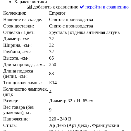
Характеристики
добавить к сравнению
перейти к сравнению
Коллекция:
Emperor
Наличие на складе:
Снято с производства
Срок доставки:
Снято с производства
Отделка / Цвет:
хрусталь | отделка античная латунь
Диаметр, см:
32
Ширина, -см-:
32
Глубина, -см-:
32
Высота, -см-:
65
Длина провода, -см-:
250
Длина подвеса
88
(цепи), -см-:
Тип цоколя лампы:
E14
Количество лампочек,
4
(шт):
Размер:
Диаметр 32 x H. 65 см
Вес товара (без
9
упаковки), кг:
Напряжение:
220 - 240 В
Стиль:
Ар Деко (Арт Деко) , Французский