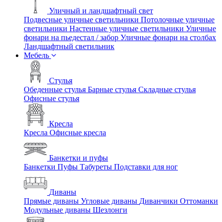
Уличный и ландшафтный свет
Подвесные уличные светильники
Потолочные уличные
светильники
Настенные уличные светильники
Уличные
фонари на пьедестал / забор
Уличные фонари на столбах
Ландшафтный светильник
Мебель
Стулья
Обеденные стулья
Барные стулья
Складные стулья
Офисные стулья
Кресла
Кресла
Офисные кресла
Банкетки и пуфы
Банкетки
Пуфы
Табуреты
Подставки для ног
Диваны
Прямые диваны
Угловые диваны
Диванчики
Оттоманки
Модульные диваны
Шезлонги