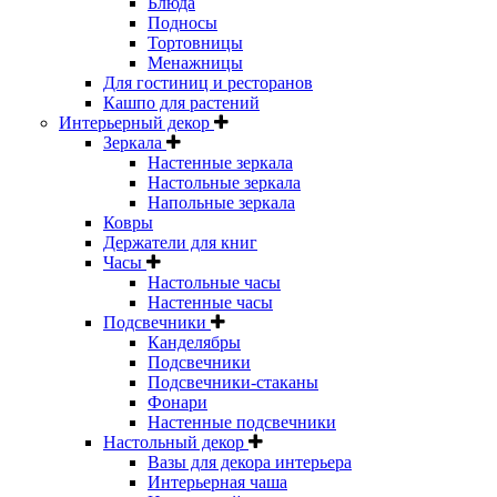
Блюда
Подносы
Тортовницы
Менажницы
Для гостиниц и ресторанов
Кашпо для растений
Интерьерный декор
Зеркала
Настенные зеркала
Настольные зеркала
Напольные зеркала
Ковры
Держатели для книг
Часы
Настольные часы
Настенные часы
Подсвечники
Канделябры
Подсвечники
Подсвечники-стаканы
Фонари
Настенные подсвечники
Настольный декор
Вазы для декора интерьера
Интерьерная чаша