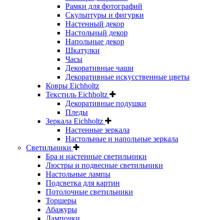
Рамки для фотографий
Скульптуры и фигурки
Настенный декор
Настольный декор
Напольные декор
Шкатулки
Часы
Декоративные чаши
Декоративные искусственные цветы
Ковры Eichholtz
Текстиль Eichholtz
Декоративные подушки
Пледы
Зеркала Eichholtz
Настенные зеркала
Настольные и напольные зеркала
Светильники
Бра и настенные светильники
Люстры и подвесные светильники
Настольные лампы
Подсветка для картин
Потолочные светильники
Торшеры
Абажуры
Лампочки