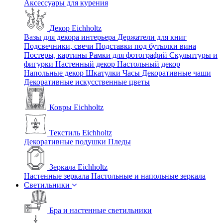
Аксессуары для курения
Декор Eichholtz
Вазы для декора интерьера
Держатели для книг
Подсвечники, свечи
Подставки под бутылки вина
Постеры, картины
Рамки для фотографий
Скульптуры и
фигурки
Настенный декор
Настольный декор
Напольные декор
Шкатулки
Часы
Декоративные чаши
Декоративные искусственные цветы
Ковры Eichholtz
Текстиль Eichholtz
Декоративные подушки
Пледы
Зеркала Eichholtz
Настенные зеркала
Настольные и напольные зеркала
Светильники
Бра и настенные светильники