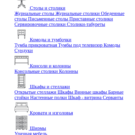
Столы и столики
Журнальные столы
Журнальные столики
Обеденные
столы
Письменные столы
Приставные столики
Сервировочные столики
Столики-табуреты
Комоды и тумбочки
Тумба прикроватная
Тумбы под телевизор
Комоды
Сундуки
Консоли и колонны
Консольные столики
Колонны
Шкафы и стеллажи
Открытые стеллажи
Шкафы
Винные шкафы
Барные
стойки
Настенные полки
Шкаф - витрина
Серванты
Кровати и изголовья
Ширмы
Уличная мебель