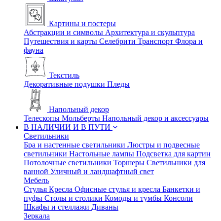
Картины и постеры
Абстракции и символы
Архитектура и скульптура
Путешествия и карты
Селебрити
Транспорт
Флора и
фауна
Текстиль
Декоративные подушки
Пледы
Напольный декор
Телескопы
Мольберты
Напольный декор и аксессуары
В НАЛИЧИИ И В ПУТИ
Светильники
Бра и настенные светильники
Люстры и подвесные
светильники
Настольные лампы
Подсветка для картин
Потолочные светильники
Торшеры
Светильники для
ванной
Уличный и ландшафтный свет
Мебель
Стулья
Кресла
Офисные стулья и кресла
Банкетки и
пуфы
Столы и столики
Комоды и тумбы
Консоли
Шкафы и стеллажи
Диваны
Зеркала