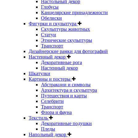
Настольный декор
Глобусы
Канцелярские принадлежности
Обелиски
Фигурки и скульптура
Скульптуры животных
Статуи
Этнические скульптуры
Транспорт
Дизайнерские рамки для фотографий
Настенный декор
Декоративные рога
Настенный декор
Шкатулки
Картины и постеры
Абстракции и символы
Архитектура и скульптура
Путешествия и карты
Селебрити
Транспорт
Флора и фауна
Текстиль
Декоративные подушки
Пледы
Напольный декор